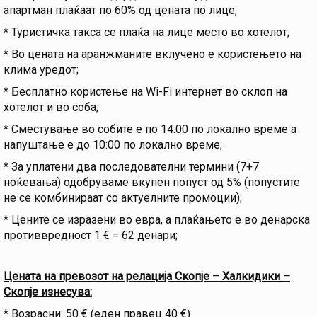
апартман плаќаат по 60% од цената по лице;
* Туристичка такса се плаќа на лице место во хотелот;
* Во цената на аранжманите вклучено е користењето на
клима уредот;
* Бесплатно користење на Wi-Fi интернет во склоп на
хотелот и во соба;
* Сместување во собите е по 14:00 по локално време а
напуштање е до 10:00 по локално време;
* За уплатени два последователни термини (7+7
ноќевања) одобруваме вкупен попуст од 5% (попустите
не се комбинираат со актуелните промоции);
* Цените се изразени во евра, а плаќањето е во денарска
противвредност 1 € = 62 денари;
Цената на превозот на релација Скопје – Халкидики –
Скопје изнесува:
* Возрасни: 50 € (еден правец 40 €)