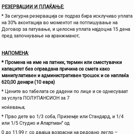
РЕЗЕРВАЦИИ И ПЛАЌАЊЕ:
* За сигурна резервација се подраз бира исклучиво уплата
на 30% аконтација во моментот на потпишување на
Договор за патување, и целосна уплата најдоцна 15 дена
пред започнување на аранжманот;
НАПОМЕНА:
* Промена на име на патник, термин или сместувачки
капацитет без оправдана причина се смета како
манипулативен и административен трошок и се наплаќа
620,00 денари (10 евра)
* Цените во табелата се дадени по лице и се однесуваат
за услуга ПОЛУПАНСИОН за 7
ноќевања;
* Прво дете во 1/3 соба, Приземје или Стандард, и 1/4
или 1/5 Студио и Апартман'' од
0 до 11,99 г. со двајца возрасни на редовно легло –