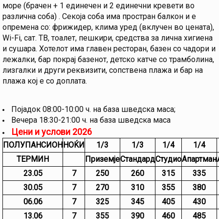
море (брачен + 1 единечен и 2 единечни кревети во
различна соба) . Секоја соба има простран балкон и е
опремена со: фрижидер, клима уред (вклучен во цената),
Wi-Fi, сат. ТВ, тоалет, пешкири, средства за лична хигиена
и сушара. Хотелот има главен ресторан, базен со чадори и
лежалки, бар покрај базенот, детско катче со трамболина,
лизгалки и други реквизити, сопствена плажа и бар на
плажа кој е со доплата.
Појадок 08:00-10:00 ч. на база шведска масa;
Вечера 18:30-21:00 ч. на база шведска маса
Цени и услови 2026
ПОЛУПАНСИОН
НОЌИ
1/3
1/3
1/4
1/4
ТЕРМИН
Приземје
Стандард
Студио
Апартман
23.05
7
250
260
315
335
30.05
7
270
310
355
380
06.06
7
325
345
405
430
13.06
7
355
390
460
485