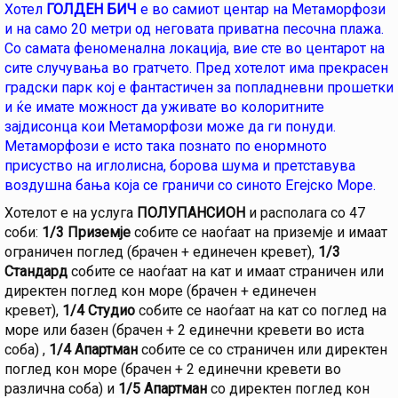
Хотел
ГОЛДЕН БИЧ
е во самиот центар на Метаморфози
и на само 20 метри од неговата приватна песочна плажа.
Со самата феноменална локација, вие сте во центарот на
сите случувања во гратчето. Пред хотелот има прекрасен
градски парк кој е фантастичен за попладневни прошетки
и ќе имате можност да уживате во колоритните
зајдисонца кои Метаморфози може да ги понуди.
Метаморфози е исто така познато по енормното
присуство на иглолисна, борова шума и претставува
воздушна бања која се граничи со синото Егејско Море.
Хотелот е на услуга
ПОЛУПАНСИОН
и располага со 47
соби:
1/3 Приземје
собите се наоѓаат на приземје и имаат
ограничен поглед (брачен + eдинечен кревет),
1/3
Стандард
собите се наоѓаат на кат и имаат страничен или
директен поглед кон море (брачен + единечен
кревет),
1/4 Студио
собите
се наоѓаат на кат со поглед на
море или базен (брачен + 2 единечни кревети во иста
соба) ,
1/4 Апартман
собите се со страничен или директен
поглед кон море (брачен + 2 единечни кревети во
различна соба) и
1/5 Апартман
со директен поглед кон