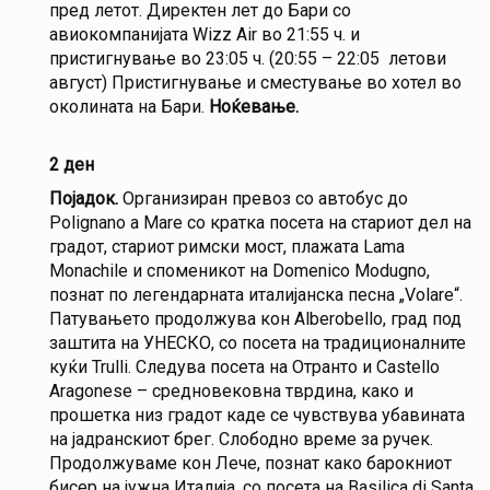
пред летот. Директен лет до Бари со
авиокомпанијата Wizz Air во 21:55 ч. и
пристигнување во 23:05 ч. (20:55 – 22:05 летови
август) Пристигнување и сместување во хотел во
околината на Бари.
Ноќевање.
2 ден
Појадок.
Организиран превоз со автобус до
Polignano a Mare со кратка посета на стариот дел на
градот, стариот римски мост, плажата Lama
Monachile и споменикот на Domenico Modugno,
познат по легендарната италијанска песна „Volare“.
Патувањето продолжува кон Alberobello, град под
заштита на УНЕСКО, со посета на традиционалните
куќи Trulli. Следува посета на Отранто и Castello
Aragonese – средновековна тврдина, како и
прошетка низ градот каде се чувствува убавината
на јадранскиот брег. Слободно време за ручек.
Продолжуваме кон Лече, познат како барокниот
бисер на јужна Италија, со посета на Basilica di Santa