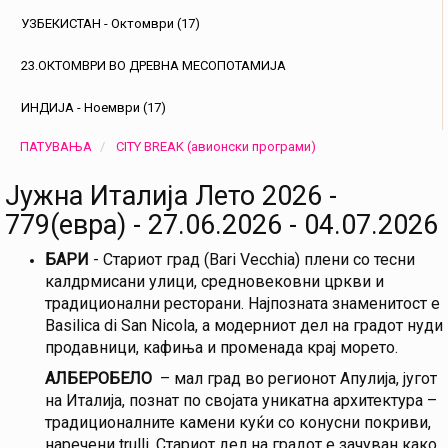
УЗБЕКИСТАН - Октомври (17)
23.ОКТОМВРИ ВО ДРЕВНА МЕСОПОТАМИЈА
ИНДИЈА - Ноември (17)
ПАТУВАЊА
CITY BREAK (авионски програми)
Јужна Италија Лето 2026 -
779(евра) - 27.06.2026 - 04.07.2026
БАРИ
- Стариот град (Bari Vecchia) плени со тесни
калдрмисани улици, средновековни цркви и
традиционални ресторани. Најпозната знаменитост е
Basilica di San Nicola, а модерниот дел на градот нуди
продавници, кафиња и променада крај морето.
АЛБЕРОБЕЛО
– мал град во регионот Апулија, југот
на Италија, познат по својата уникатна архитектура –
традиционалните камени куќи со конусни покриви,
наречени trulli. Стариот дел на градот е зачуван како