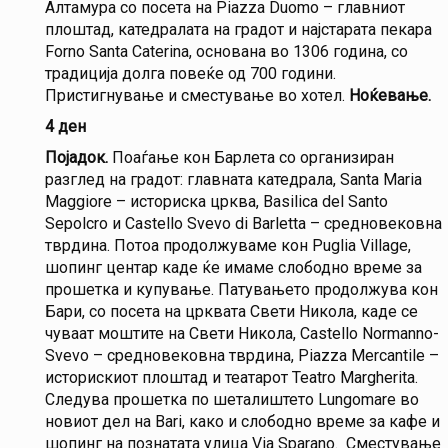
Алтамура со посета на Piazza Duomo – главниот
плоштад, катедралата на градот и најстарата пекара
Forno Santa Caterina, основана во 1306 година, со
традиција долга повеќе од 700 години.
Пристигнување и сместување во хотел.
Ноќевање.
4 ден
Појадок.
Поаѓање кон Барлета со организиран
разглед на градот: главната катедрала, Santa Maria
Maggiore – историска црква, Basilica del Santo
Sepolcro и Castello Svevo di Barletta – средновековна
тврдина. Потоа продолжуваме кон Puglia Village,
шопинг центар каде ќе имаме слободно време за
прошетка и купување. Патувањето продолжува кон
Бари, со посета на црквата Свети Никола, каде се
чуваат моштите на Свети Никола, Castello Normanno-
Svevo – средновековна тврдина, Piazza Mercantile –
историскиот плоштад и театарот Teatro Margherita.
Следува прошетка по шеталиштето Lungomare во
новиот дел на Bari, како и слободно време за кафе и
шопинг на познатата улица Via Sparano. Сместување