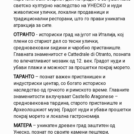
светско културно наследство на УНЕСКО и нуди
живописни улички, локални продавници и
традиционални ресторани, што го прави уникатна
атракција за сите.
ОТРАНТО
- историски град на југот на Италија, кој
плени со стариот дел со тесни улички,
средновековни ѕидини и чаробно пристаниште.
Главната знаменитост е Cattedrale di Otranto, позната
по впечатливиот мозаик од 12. век. Градот нуди и
убави плажи и можност за прошетки покрај морето.
ТАРАНТО
– познат важен пристанишен и
индустриски центар, со богато историско
наследство од грчкото и римското време. Главните
знаменитости вклучуваат Castello Aragonese –
средновековна тврдина, старото пристаниште и
Археолошкиот музеј. Градот нуди и убави прошетки
покрај морето и локална гастрономија.
МАТЕРА
– уникатен древен град заштитен од
Унеско, познат по своите камени пештери,