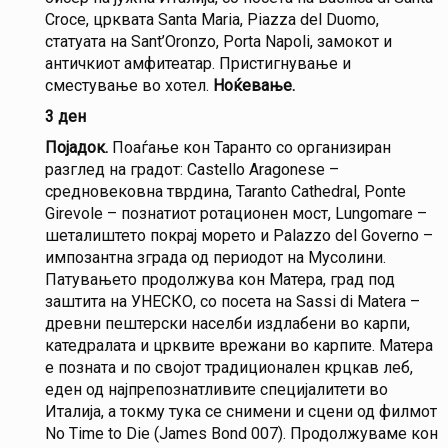
Croce, црквата Santa Maria, Piazza del Duomo,
статуата на Sant’Oronzo, Porta Napoli, замокот и
античкиот амфитеатар. Пристигнување и
сместување во хотел.
Ноќевање.
3 ден
Појадок.
Поаѓање кон Таранто со организиран
разглед на градот: Castello Aragonese –
средновековна тврдина, Taranto Cathedral, Ponte
Girevole – познатиот ротационен мост, Lungomare –
шеталиштето покрај морето и Palazzo del Governo –
импозантна зграда од периодот на Мусолини.
Патувањето продолжува кон Матера, град под
заштита на УНЕСКО, со посета на Sassi di Matera –
древни пештерски населби издлабени во карпи,
катедралата и црквите врежани во карпите. Матера
е позната и по својот традиционален крцкав леб,
еден од најпрепознатливите специјалитети во
Италија, а токму тука се снимени и сцени од филмот
No Time to Die (James Bond 007). Продолжуваме кон