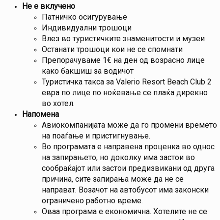
Не е вклучено
Патничко осигурување
Индивидуални трошоци
Влез во туристичките знаменитости и музеи
Останати трошоци кои не се спомнати
Препорачуваме 1€ на ден од возрасно лице
како бакшиш за водичот
Туристичка такса за Valerio Resort Beach Club 2
евра по лице по ноќевање се плаќа дирекно
во хотел.
Напомена
Авиокомпанијата може да го промени времето
на поаѓање и пристигнување.
Во програмата е направена проценка во однос
на запирањето, но доколку има застои во
сообраќајот или застои предизвикани од друга
причина, сите запирања може да не се
направат. Возачот на автобусот има законски
ограничено работно време.
Оваа програма е економична. Хотелите не се