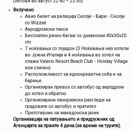
(летови во август 22:40 – 23:50)
Вклучено
Авио билет на релација Скопје - Бари - Скопје
со Wizzair
Аеродромски такси
Бесплатен рачен багаж со димензии 40x30x20
cm
7 ноќевања со појадок (3 Ноќевања низ хотели
во Јужна Италија и 4 ноќевања во хотел на
плажа Valerio Resort Beach Club - Holiday Village
или сличен)
Расположливост за еднокреветна соба е на
барање.
Организиран превоз со автобус од аеродром
до хотел и обратно
Организирани панорамски разгледи на
градовите со автобус и пратител
Претставник на македонски јазик
Организација на патувањето и придружник од
Агенцијата за првите 4 дена (за време на турите).