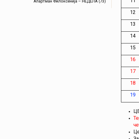
11
Апартман Филоксенија – НЕДЕЛА (73)
12
13
14
15
16
17
18
19
ЦЕ
Те
че
Це
За