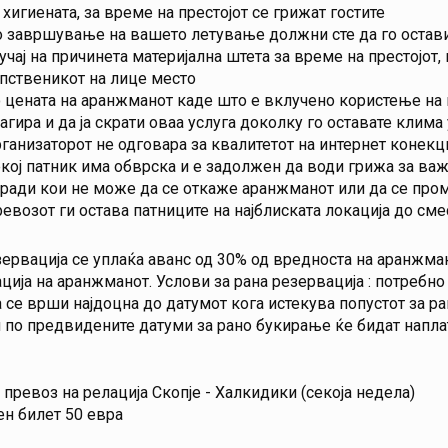
 хигиената, за време на престојот се грижат гостите
 завршување на вашето летување должни сте да го оставит
учај на причинета материјална штета за време на престојот,
пственикот на лице место
 цената на аранжманот каде што е вклучено користење на 
агира и да ја скрати оваа услуга доколку го оставате клима
ганизаторот не одговара за квалитетот на интернет конекциј
кој патник има обврска и е задолжен да води грижа за важ
ради кои не можe да се откаже аранжманот или да се пром
евозот ги остава патниците на најблиската локација до см
ервација се уплаќа аванс од 30% од вредноста на аранжман
ција на аранжманот. Услови за рана резервација : потребно
 се врши најдоцна до датумот кога истекува попустот за р
 по предвидените датуми за рано букирање ќе бидат напл
 превоз на релација Скопје - Халкидики (секоја недела)
н билет 50 евра