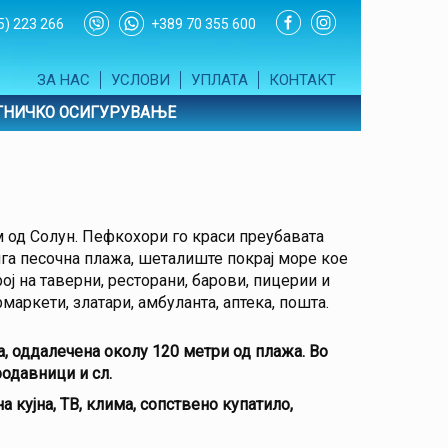
5) 223 266
+389 70 355 600
ЗА НАС
УСЛОВИ
УПЛАТА
КОНТАКТ
ТНИЧКО ОСИГУРУВАЊЕ
 од Солун. Пефкохори го краси преубавата
лга песочна плажа, шеталиште покрај море кое
ј на таверни, ресторани, барови, пицерии и
аркети, златари, амбуланта, аптека, пошта.
ца, оддалечена околу 120 метри од плажа. Во
родавници и сл.
а кујна, ТВ, клима, сопствено купатило,