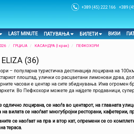
+389 (45) 222 166
+389 (4
LAST MINUTE
ВИЗИ
ПА
ПАТУВАЊА
БИЛЕТИ
026
ГРЦИЈА
КАСАНДРА (I крак)
ПЕФКОХОРИ
 ELIZA (36)
ри – популарна туристичка дестинација лоцирана на 100км
стариот плоштад, улички со расцветани лимонови дрва, до
рните часови е центар на сите збиднувања. Има огромен бро
ркети. Во Пефкохори можете да најдете продавници, суперм
е одлично лоцирана, се наоѓа во центарот, на главната ули
 на вилата се наоѓаат многубројни ресторани, кафетерии, п
ните се наоѓаат на прв и втор кат, опремени се со комплетн
на тераса.