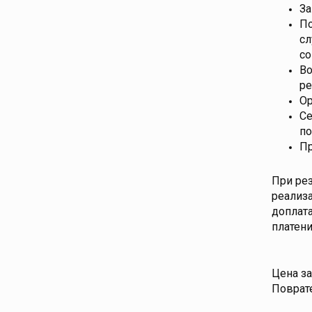
За
По
сл
со
Во
ре
Ор
Се
по
Пр
При рез
реализа
доплата
платени
Цена за
Поврате