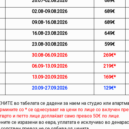
26.07-02.08.2026
689€
02.08-09.08.2026
689€
09.08-16.08.2026
689€
16.08-23.08.2026
649€
23.08-30.08.2026
599€
30.08-06.09.2026
269€*
06.09-13.09.2026
219€*
13.09-20.09.2026
169€*
20.09-27.09.2026
129€*
НИТЕ во табелата се дадени за наем на студио или апартма
рмините со * се однесуваат на цени по лице со вклучен пре
тврто и петто лице доплаќаат само превоз 50€ по лице.
ните се изразени во евра, уплатата е исклучиво во денарас
 сопствен превоз не се одбива од цената