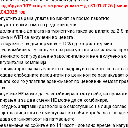
 одобрува 10% попуст за рана уплата – до 31.01.2026 ( мини
.04.2026 год
пустите за рана уплата не важат за промо пакетите
пустот важи само на редовни цени.
должителна доплата на туристичка такса во вилата од 2 € п
има и WIFI се вклучени во цената
 спојување на два термина – 10% од вториот термин
 се комбинира со попустот за рана уплата и не важи за про
тничкото осигурување е задолжително и не е вклучено во 
игурителна компанија
ганизаторот на патувањето го задржува правото по пат на ultr
одаде слободните капацитети по цени кои се разликуваат о
цата кои го уплатиле аранжманот по ценовник немаат прав
на.
пустите НЕ можe да се комбинираат меѓу себе, на промотив
кирање и за две смени НЕ може да се комбинира.
 студио/апартман дозволено е сместување на лица согласн
ојот на лица кои се сместуваат во собите треба да е соодве
дава организаторот на патувањето.
евземање на собите е по 14 часот - локално време, а напуш