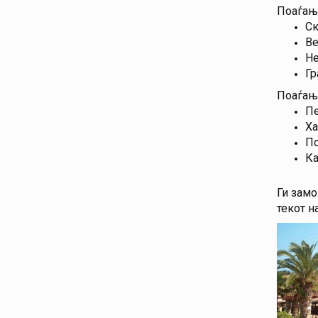
Поаѓањ
Ск
Ве
Не
Гр
Поаѓање
Пе
Ха
По
Ка
Ги замо
текот н