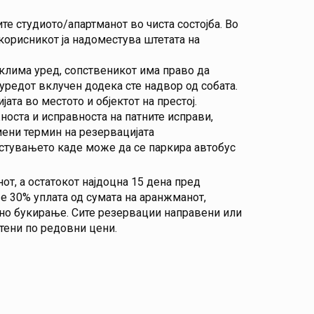
е студиото/апартманот во чиста состојба. Во
 корисникот ја надоместува штетата на
клима уред, сопственикот има право да
 уредот вклучен додека сте надвор од собата.
ата во местото и објектот на престој.
носта и исправноста на патните исправи,
ени термин на резервацијата
естувањето каде може да се паркира автобус
от, а остатокот најдоцна 15 дена пред
 е 30% уплата од сумата на аранжманот,
ано букирање. Сите резервации направени или
атени по редовни цени.