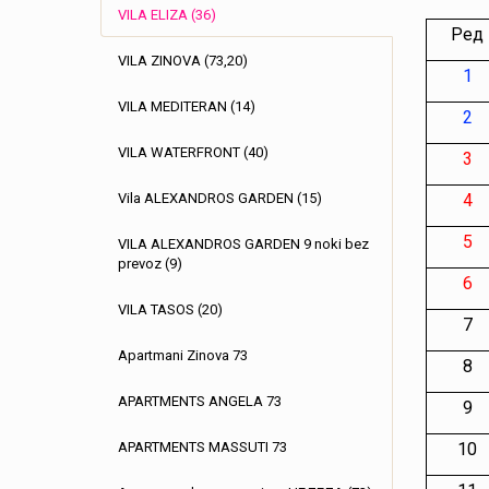
VILA ELIZA (36)
Ред
VILA ZINOVA (73,20)
1
VILA MEDITERAN (14)
2
VILA WATERFRONT (40)
3
Vila ALEXANDROS GARDEN (15)
4
5
VILA ALEXANDROS GARDEN 9 noki bez
prevoz (9)
6
VILA TASOS (20)
7
Apartmani Zinova 73
8
APARTMENTS ANGELA 73
9
APARTMENTS MASSUTI 73
10