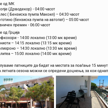
е од МК
опје (Дрводекор) - 04:00 часот
лес ( Бензиска пумпа Макоил) – 04:30 часот
готино (бензиска пумпа на автопат) – 05:00 часот
аничен премин - 06:00 часот
 од Грција
фкохори - 14:00 локално (13:00 мк време)
ниоти – 14:15 локално (13:15 мк време)
лихроно – 14:30 локално (13:30 мк време)
литеа – 15:00 локално (14:00 мк време)
луваме патниците да бидат на местата за поаѓање 15 минут
а летната сезона можни се опредени доцнења, за кои одна