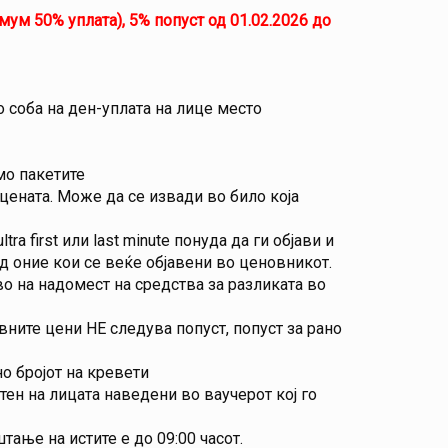
мум 50% уплата), 5% попуст од 01.02.2026 до
о соба на ден-уплата на лице место
мо пакетите
цената. Може да се извади во било која
a first или last minute понуда да ги објави и
д оние кои се веќе објавени во ценовникот.
о на надомест на средства за разликата во
ните цени НЕ следува попуст, попуст за рано
о бројот на кревети
тен на лицата наведени во ваучерот кој го
тање на истите е до 09:00 часот.