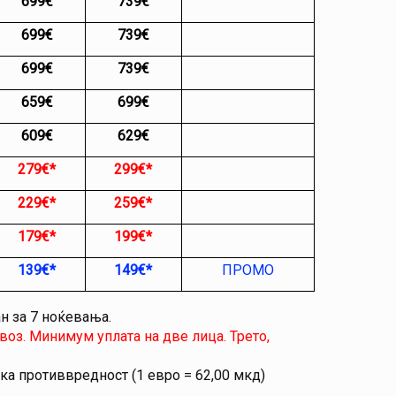
699€
739€
699€
739€
699€
739€
659€
699€
609€
629€
279€*
299
€
*
229
€*
259€*
179€*
199€*
139€*
149
€*
ПРОМО
н за 7 ноќевања.
воз. Минимум уплата на две лица. Трето,
ка противвредност (1 евро = 62,00 мкд)