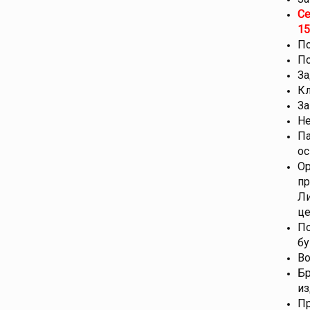
Се
15
По
По
За
Кл
За
Не
Па
ос
Ор
пр
Ли
це
По
бу
Во
Бр
из
Пр