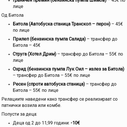
Граничен премин (бензинска пумпа Шимов)
– 45€ по
лице
Од Битола
Битола (Автобуска станица Транскоп – перон)
– 45€
по лице
Прилеп (бензинска пумпа Салида)
– трансфер до
Битола – 45€
Струга (Хотел Дрим)
– трансфер до Битола – 55€ по
лице
Охрид (бензинска пумпа Лук Оил – излез за Битола)
– трансфер до Битола – 55€ по лице
Ресен (спроти автобуска станица)
– трансфер до
Битола – 55€ по лице
Релациите наведени како трансфер се реализираат со
патнички возила или комбе.
Попусти за деца:
Деца од 2 до 11,99 години:
-10€