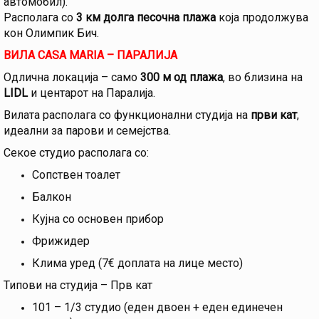
автомобил).
Располага со
3 км долга песочна плажа
која продолжува
кон Олимпик Бич.
ВИЛА CASA MARIA – ПАРАЛИЈА
Одлична локација – само
300 м од плажа
, во близина на
LIDL
и центарот на Паралија.
Вилата располага со функционални студија на
први кат
,
идеални за парови и семејства.
Секое студио располага со:
Сопствен тоалет
Балкон
Кујна со основен прибор
Фрижидер
Клима уред (7€ доплата на лице место)
Типови на студија – Прв кат
101 – 1/3 студио (еден двоен + еден единечен