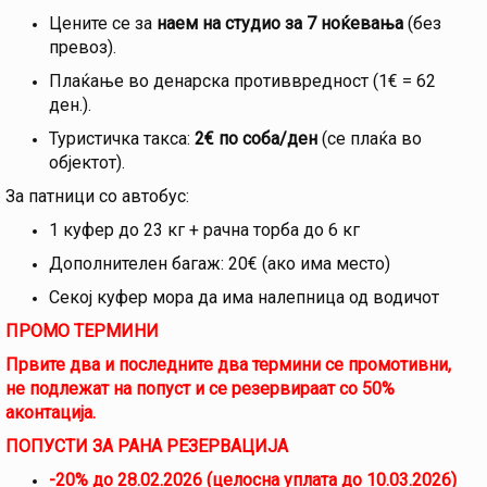
Цените се за
наем на студио за 7 ноќевања
(без
превоз).
Плаќање во денарска противвредност (1€ = 62
ден.).
Туристичка такса:
2€ по соба/ден
(се плаќа во
објектот).
За патници со автобус:
1 куфер до 23 кг + рачна торба до 6 кг
Дополнителен багаж: 20€ (ако има место)
Секој куфер мора да има налепница од водичот
ПРОМО ТЕРМИНИ
Првите два и последните два термини се промотивни,
не подлежат на попуст и се резервираат со 50%
аконтација.
ПОПУСТИ ЗА РАНА РЕЗЕРВАЦИЈА
-20% до 28.02.2026 (целосна уплата до 10.03.2026)