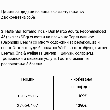
Цените се дадени по лице за сместување во
двокреветна соба.
3.
Hotel Sol Torremolinos - Don Marco
Adults Recommended
4*
(skr.rs/zSBg) сместен на плажа во Торемолинос
(Bajondillo Beach) со многу содржини за релаксација и
спорт. Хотелот нуди бесплатно Wi-Fi во цел објект, фитнес
центар,
Спа & wellness центар
– џакузи, солариум,
третмански и масажни услуги. Гостите имаат на
располагање 8 базени.
Термин
7 ноќевања
со појадок
15.06-22.06
1109€
27.06-04.07
1396€