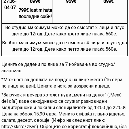
27.06-
899€
969€
899€
04.07
799
€ l
ast minute
последни соби!
Во студио максимум може да се сместат 2 лица и плус
дете до 12год. Дете како трето лице плаќа 560е.
Во Апп. максимум може да се сместат 4 лица и плус едно
дете до 12год. Дете како петто лице плаќа 560е.
Цените се дадени по лице за 7 ноќевања во студио/
апартман.
*Можност за доплата на појадок на лице место (16 евра
по лице на ден). Цената е иста за возрасни и деца.
*За ручек и вечера хотелот нуди „мени на денот“ („Menú
del día“) каде секојдневно се служат разновидни
медитерански и локални специјалитети од 13:00 до 22:00ч.
Цена на оброк 15,90 евра. Менито опфаќа главно јадење,
салата, десерт, овошје. (Инфо на следниот линк:
http://skr.rs/zKvn). Оброците се користат флексибилно, без