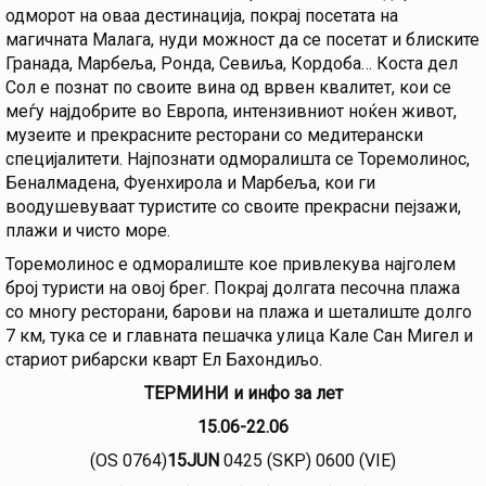
одморот на оваа дестинација, покрај посетата на
магичната Малага, нуди можност да се посетат и блиските
Гранада, Марбеља, Ронда, Севиља, Кордоба… Коста дел
Сол е познат по своите вина од врвен квалитет, кои се
меѓу најдобрите во Европа, интензивниот ноќен живот,
музеите и прекрасните ресторани со медитерански
специјалитети. Најпознати одморалишта се Торемолинос,
Беналмадена, Фуенхирола и Марбеља, кои ги
воодушевуваат туристите со своите прекрасни пејзажи,
плажи и чисто море.
Торемолинос е одморалиште кое привлекува најголем
број туристи на овој брег. Покрај долгата песочна плажа
со многу ресторани, барови на плажа и шеталиште долго
7 км, тука се и главната пешачка улица Кале Сан Мигел и
стариот рибарски кварт Ел Бахондиљо.
Т
ЕРМИНИ
и инфо за лет
15.06-22.06
(OS 0764)
15JUN
0425 (SKP) 0600 (VIE)