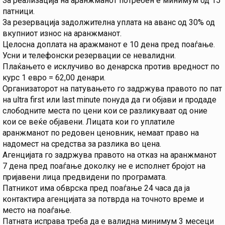
За реализација на аранжманот потребен е минимум од 15
патници.
За резервација задолжителна уплата на аванс од 30% од
вкупниот износ на аранжманот.
Целосна доплата на аражманот е 10 дена пред поаѓање.
Усни и телефонски резервации се невалидни.
Плаќањето е исклучиво во денарска против вредност по
курс 1 евро = 62,00 денари.
Организаторот на патувањето го задржува правото по пат
на ultra first или last minute понуда да ги објави и продаде
слободните места по цени кои се разликуваат од оние
кои се веќе објавени. Лицата кои го уплатиле
аранжманот по редовен ценовник, немаат право на
надомест на средства за разлика во цена.
Агенцијата го задржува правото на отказ на аранжманот
7 дена пред поаѓање доколку не е исполнет бројот на
пријавени лица предвидени по програмата.
Патникот има обврска пред поаѓање 24 часа да ја
контактира агенцијата за потврда на точното време и
место на поаѓање.
Патната исправа треба да е валидна минимум 3 месеци