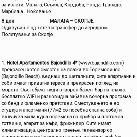
за излети: Малага, Севиља, Кордоба, Ронда, Гранада,
Марбеља... Ноќевање.
8 ден
МАЛАГА
– СКОПЈЕ
Одјавување од хотел и трансфер до аеродром.
Полетување за Скопје.
1.
Hotel Apartamentos Bajondillo 4*
(www.bajondillo.com)
прекрасен хотел сместен на плажа во Торемолинос
(Bajondillo Beach), веднаш до шеталиште, сите апартмани и
соби имаат приватна тераса и прекрасен поглед на
морето. Овој објект нуди отворен базен, бар на плажа,
бесплатно WiFi и разновидна забавна вечерна програма
со бенд и фламенко претстави. Сместувањето е во
студија и апартмани (77м2 со посебна спална соба) и
вклучува мала кујна опремена со прибор и плотна за
готвење, апарат за кафе, фрижидер. Сите имаат
климатизација, централно греење, телевизор со
национални и меѓународни канали, телефон, сеф (со