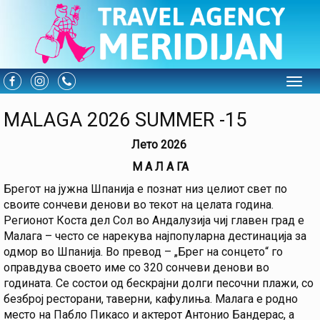
Toggle
MALAGA 2026 SUMMER -15
Лето 2026
М А Л А ГА
Брегот на јужна Шпанија е познат низ целиот свет по
своите сончеви денови во текот на целата година.
Регионот Коста дел Сол во Андалузија чиј главен град е
Малага – често се нарекува најпопуларна дестинација за
одмор во Шпанија. Во превод – „Брег на сонцето“ го
оправдува своето име со 320 сончеви денови во
годината. Се состои од бескрајни долги песочни плажи, со
безброј ресторани, таверни, кафулиња. Малага е родно
место на Пабло Пикасо и актерот Антонио Бандерас, а