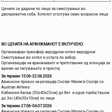
Цените се дадени по лице за сместување во
двокреветна соба. Хотелот угостува само возрасни лица.
ВО ЦЕНАТА НА АРАНЖМАНОТ Е ВКЛУЧЕНО:
Организиран трансфер аеродром-хотел-аеродром
Сместување во хотел и услуга по избор
Организација на аранжманот и претставник од агенција за
време на патувањето и престој
За термин 15.06-22.06.2026
Авионски превоз на релација Скопје-Малага-Скопје со
Austrian Airlines
Кабински багаж (55х40х23см) до 8кг. и една торба/ташна
до 3кг.(40х30х10см) по лице
За термин 27.06-04.07.2026
Авионски превоз на релација Скопје-Малага-Скопје со