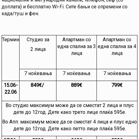
доплата) и бесплатно Wi-Fi. Сите бањи се опремени со
када/туш и фен.
Термин
Студио за
Апартман со
Апартман со
една спална за 3
една спална за 4
2 лица
лица
лица
7 ноќевања
7 ноќевања
7 ноќевања
15.06-
849€/
889€
799€
22.06
Во студио максимум може да се сместат 2 лица и плус
дете до 12год. Дете како трето лице плаќа 595е.
Во Апп. максимум може да се сместат 4 лица и плус едно
дете до 12год. Дете како петто лице плаќа 595е.