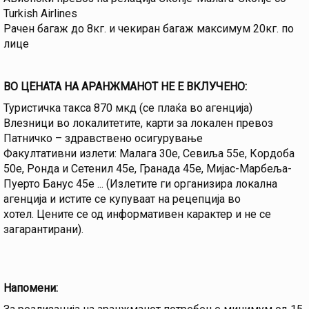
Turkish Airlines
Рачен багаж до 8кг. и чекиран багаж максимум 20кг. по
лице
ВО ЦЕНАТА НА АРАНЖМАНОТ НЕ Е ВКЛУЧЕНО:
Туристичка такса 870 мкд (се плаќа во агенција)
Влезници во локалитетите, карти за локален превоз
Патничко – здравствено осигурување
Факултативни излети: Малага 30е, Севиља 55е, Кордоба
50е, Ронда и Сетенил 45е, Гранада 45е, Мијас-Марбеља-
Пуерто Банус 45е ... (Излетите ги организира локална
агенција и истите се купуваат на рецепција во
хотел. Цените се од информативен карактер и не се
загарантирани).
Напомени: