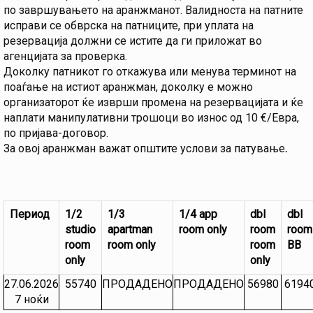
по завршувањето на аранжманот. Валидноста на патните
исправи се обврска на патниците, при уплата на
резервација должни се истите да ги приложат во
агенцијата за проверка.
Доколку патникот го откажува или менува терминот на
поаѓање на истиот аранжман, доколку е можно
организаторот ќе изврши промена на резервацијата и ќе
наплати манипулативни трошоци во износ од 10 €/Евра,
по пријава-договор.
За овој аранжман важат општите услови за патување
.
Период
1/2
1/3
1/4 app
dbl
dbl
studio
apartman
room only
room
room
room
room only
room
BB
only
only
27.06.2026
55740
ПРОДАДЕНО
ПРОДАДЕНО
56980
6194
7 ноќи