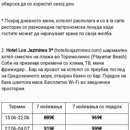
обврска да се користат секој ден.
* Покрај дневното мени, хотелот располага и со à la carte
ресторан со разновидна гастрономска понуда каде
гостите можат да нарачуваат храна по своја желба.
2.
Hotel Los Jazmines
3*
(hotellosjazmines.com) шармантен
хотел сместен на плажа во Торемолинос (Playamar Beach).
Соби на приземје опремени со клима, ТВ, мини
фрижидер… Бар на кровот на хотелот со преубав поглед
на Средоземното море, отворен базен со бар. Појадок на
база шветска маса. Бесплатно Wi-Fi во заеднички
простории.
Термин
7 ноќевања
7 ноќевања со појадок
15.06-22.06
889€
969€
27.06-04.07
919€
999€