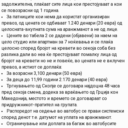
задолжителна, плаќаат сите лица кои престојуваат а кои
се повозрасни од 1 година.
За патниците кои нема да користат организиран
превоз, од цената се одбиваат 1.240 денари (20 евра) од
целосната-вкупната сума на аранжманот а не од лице.
Цените во табела 2 се дадени (објавени) за наем на
цело студио или апартман за 7 ноќевања и се плаќа
целосно според бројот на кревети во секоја соба без
разлика дали во неа ќе престојуваат помалку лица од
бројот на кревети но не и повеќе, во цената не е вклучен
превоз, а истиот се доплаќа:
За возрасни 3,100 денари (50 евра)
За деца до 11,99 години 2.170 денари (40 евра)
Тргнувањето од Скопје се договара најдоцна 48 часа
пред секоја смена, додека за враќањето од Грција кон
Македонија, местото и времето се договараат со
придружникот-пратител на групата.
Распоредот на седење во автобус се прави системски
според денот т.е. датумот на уплата на аранжманот.
Ограничување или доплата за багаж во автобусите