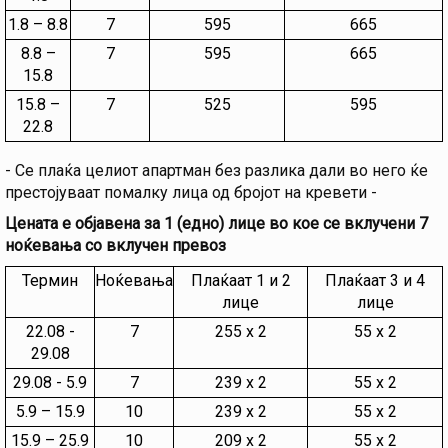
1.8 – 8.8
7
595
665
8.8 –
7
595
665
15.8
15.8 –
7
525
595
22.8
- Се плаќа целиот апартман без разлика дали во него ќе
престојуваат помалку лица од бројот на кревети -
Цената е објавена за 1 (едно) лице во кое се вклучени 7
ноќевања со вклучен превоз
Термин
Ноќевања
Плаќаат 1 и 2
Плаќаат 3 и 4
лице
лице
22.08 -
7
255 х 2
55 х 2
29.08
29.08 - 5.9
7
239 х 2
55 х 2
5.9 – 15.9
10
239 х 2
55 х 2
15.9 – 25.9
10
209 х 2
55 х 2