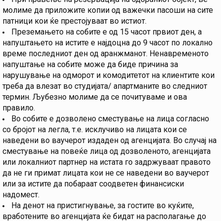
молиме да приложите копии од важечки пасоши на сите
патници кои ќе престојуваат во истиот.
Преземањето на собите е од 15 часот првиот ден, а
напуштањето на истите е најдоцна до 9 часот по локално
време последниот ден од аранжманот. Ненавременото
напуштање на собите може да биде причина за
нарушување на одморот и комодитетот на клиентите кои
треба да влезат во студијата/ апартманите во следниот
термин. Љубезно молиме да се почитуваме и ова
правило.
Во собите е дозволено сместување на лица согласно
со бројот на легла, т.е. исклучиво на лицата кои се
наведени во ваучерот издаден од агенцијата. Во случај на
сместување на повеќе лица од дозволеното, агенцијата
или локалниот партнер на истата го задржуваат правото
да не ги примат лицата кои не се наведени во ваучерот
или за истите да побараат соодветен финансиски
надомест.
На денот на пристигнување, за гостите во куќите,
вработените во агенцијата ќе бидат на располагање до