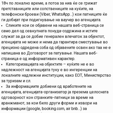
18ч по локално време, а потоа за нив ќе се грижат
претставниците или сопствениците на куќите, на
телефонски броеви (Viber, WhatsApp…) кои патниците ќе
ги добијат при подигнување на ваучер во агенцијата.
Сликите кои се објавени на нашата веб-страница се
само дел од севкупната понуда-содржина и истите
служат за да се добие генерален впечаток за објектот,
агенцијата не може и нема да гарантира сместување во
прецизно одредена соба од објавените освен ако таа не е
напишана во Договорот за патување. Нашата веб-
страница е од информативен карактер.
Категоризацијата на објектите – куќите не е во
надлежност на агенцијата туку е во ингеренции на
локалните надлежни институции, како ЕОТ, Министерство
за туризам и сл.
За информациите добиени од вработените на
агенцијата, агенцијата-организатор ја презема целосната
одговорност кон странките-патници за време на
аранжманот, за кои било други форми и извори на
информации (google, booking.com, air bnb…) за