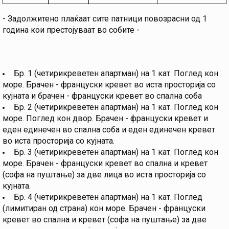
- Задолжитено плаќаат сите патници повозрасни од 1
година кои престојуваат во собите -
Бр. 1 (четирикреветен апартман) на 1 кат. Поглед кон
море. Брачен - француски кревет во иста просторија со
кујната и брачен - француски кревет во спална соба
Бр. 2 (четирикреветен апартман) на 1 кат. Поглед кон
море. Поглед кон двор. Брачен - француски кревет и
еден единечен во спална соба и еден единечен кревет
во иста просторија со кујната.
Бр. 3 (четирикреветен апартман) на 1 кат. Поглед кон
море. Брачен - француски кревет во спална и кревет
(софа на пуштање) за две лица во иста просторија со
кујната.
Бр. 4 (четирикреветен апартман) на 1 кат. Поглед
(лимитиран од страна) кон море. Брачен - француски
кревет во спална и кревет (софа на пуштање) за две