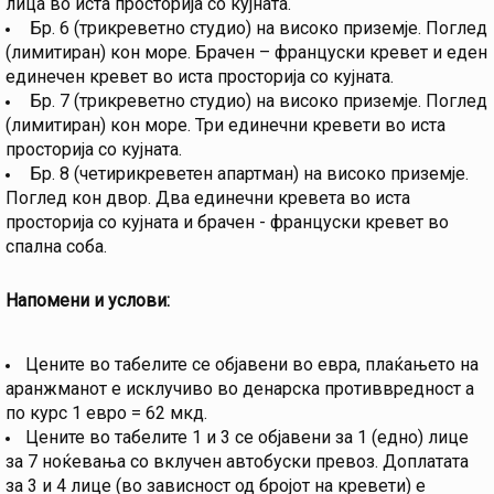
лица во иста просторија со кујната.
Бр. 6 (трикреветно студио) на високо приземје. Поглед
(лимитиран) кон море. Брачен – француски кревет и еден
единечен кревет во иста просторија со кујната.
Бр. 7 (трикреветно студио) на високо приземје. Поглед
(лимитиран) кон море. Три единечни кревети во иста
просторија со кујната.
Бр. 8 (четирикреветен апартман) на високо приземје.
Поглед кон двор. Два единечни кревета во иста
просторија со кујната и брачен - француски кревет во
спална соба.
Напомени и услови:
Цените во табелите се објавени во евра, плаќањето на
аранжманот е исклучиво во денарска противвредност а
по курс 1 евро = 62 мкд.
Цените во табелите 1 и 3 се објавени за 1 (едно) лице
за 7 ноќевања со вклучен автобуски превоз. Доплатата
за 3 и 4 лице (во зависност од бројот на кревети) е