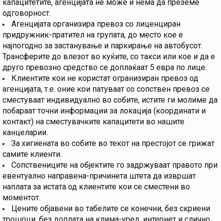
капацитетите, агенцијата не може и нема да преземе
одговорност.
Агенцијата организира превоз со лиценциран
придружник-пратител на групата, до место кое е
најпогодно за застанување и паркирање на автобусот.
Трансферите до влезот во куќите, со такси или кое и да е
друго превозно средство се доплаќаат 5 евра по лице.
Клиентите кои не користат огранизиран превоз од
агенцијата, т.е. оние кои патуваат со сопствен превоз се
сместуваат индивидуално во собите, истите ги молиме да
побараат точни информации за локација (координати и
контакт) на сместувачките капацитети во нашите
канцеларии.
За хигиената во собите во текот на престојот се грижат
самите клиенти.
Сопствениците на објектите го задржуваат правото при
евентуално направена-причинета штета да извршат
наплата за истата од клиентите кои се сместени во
моментот.
Цените објавени во табелите се конечни, без скриени
трошоци, без доплата на клима-уред, интернет и слично,