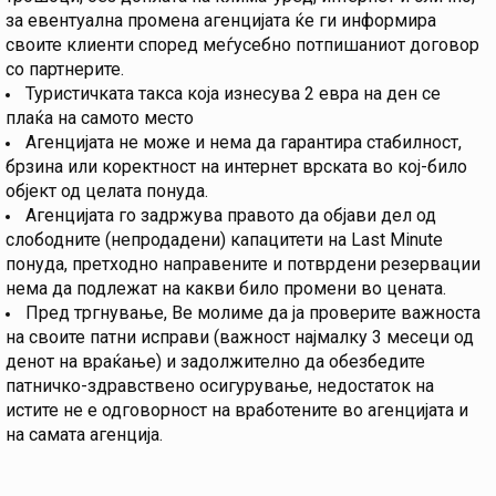
за евентуална промена агенцијата ќе ги информира
своите клиенти според меѓусебно потпишаниот договор
со партнерите.
Туристичката такса која изнесува 2 евра на ден се
плаќа на самото место
Агенцијата не може и нема да гарантира стабилност,
брзина или коректност на интернет врската во кој-било
објект од целата понуда.
Агенцијата го задржува правото да објави дел од
слободните (непродадени) капацитети на Last Minute
понуда, претходно направените и потврдени резервации
нема да подлежат на какви било промени во цената.
Пред тргнување, Ве молиме да ја проверите важноста
на своите патни исправи (важност најмалку 3 месеци од
денот на враќање) и задолжително да обезбедите
патничко-здравствено осигурување, недостаток на
истите не е одговорност на вработените во агенцијата и
на самата агенција.