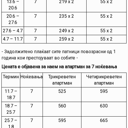
13.6 –
7
219 х 2
55 х 2
20.6
20.6 –
7
235 х 2
55 х 2
27.6
27.6 – 4.7
7
249 х 2
55 х 2
4.7 – 11.7
7
259 х 2
55 х 2
- Задолжитено плаќаат сите патници повозрасни од 1
година кои престојуваат во собите -
Цената е објавена за наем на апартман за 7 ноќевања
Термин
Ноќевања
Трикреветен
Четирикреветен
апартман
апартман
11.7 –
7
525
595
18.7
18.7 –
7
560
630
25.7
25.7 –
7
595
665
1.8