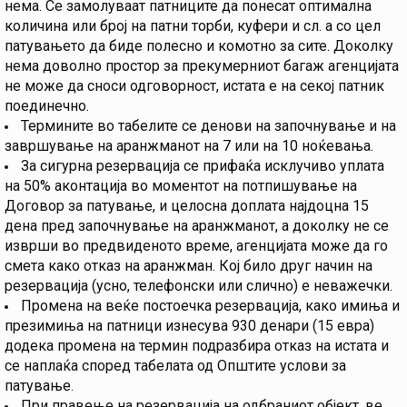
нема. Се замолуваат патниците да понесат оптимална
количина или број на патни торби, куфери и сл. а со цел
патувањето да биде полесно и комотно за сите. Доколку
нема доволно простор за прекумерниот багаж агенцијата
не може да сноси одговорност, истата е на секој патник
поединечно.
Термините во табелите се денови на започнување и на
завршување на аранжманот на 7 или на 10 ноќевања.
За сигурна резервација се прифаќа исклучиво уплата
на 50% аконтација во моментот на потпишување на
Договор за патување, и целосна доплата најдоцна 15
дена пред започнување на аранжманот, а доколку не се
изврши во предвиденото време, агенцијата може да го
смета како отказ на аранжман. Кој било друг начин на
резервација (усно, телефонски или слично) е неважечки.
Промена на веќе постоечка резервација, како имиња и
презимиња на патници изнесува 930 денари (15 евра)
додека промена на термин подразбира отказ на истата и
се наплаќа според табелата од Општите услови за
патување.
При правење на резервација на одбраниот објект, ве