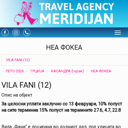
Toggle
НЕА ФОКЕА
VILA FANI (12)
ЛЕТО 2026
ГРЦИЈА
КАСАНДРА (I крак)
НЕА ФОКЕА
VILA FANI (12)
Опис на објект
За целосни уплати заклучно со 13 февруари, 10% попуст
на сите терминиа 15% попуст на термините 27.6, 4.7, 22.8
Вила „Фани“ е лоцирана во долниот дел, под улицата во