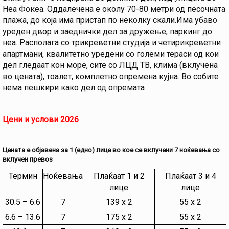
Неа Фокеа. Оддалечена е околу 70-80 метри од песочната
плажа, до која има пристап по неколку скали.Има убаво
уреден двор и заеднички дел за дружење, паркинг до
неа. Располага со трикреветни студија и четирикреветни
апартмани, квалитетно уредени со големи тераси од кои
дел гледаат кон море, сите со ЛЦД ТВ, клима (вклучена
во цената), тоалет, комплетно опремена кујна. Во собите
нема пешкири како дел од опремата
Цени и услови 2026
Цената е објавена за 1 (едно) лице во кое се вклучени 7 ноќевања со
вклучен превоз
Термин
Ноќевања
Плаќаат 1 и 2
Плаќаат 3 и 4
лице
лице
30.5 – 6.6
7
139 х 2
55 х 2
6.6 – 13.6
7
175 х 2
55 х 2