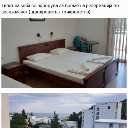
Типот на соба се одредува за време на резервација во
аранжманот ( двокреветна, трикреветна)