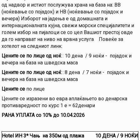
од надвор и истиот послужува храна на база на: ВВ
(ноќевање со појадок) и НВ (ноќевање со појадок и
вечера) Изборот на јадења е од домашната и
интернационалната кујна, свежи морски специјалитети и
голем избор на пијалоци се со цел Вашиот престој овде
да го направат на ниво на врвна услуга Повеќе за
хотелот на следниот линк:
Цените се по лице од ноќ
: 10 дена / 9 ноќи - појадок и
вечера на база на шведска маса
Цените се по лице од ноќ
: 8 дена / 7 ноќи - појадок и
вечера на база на шведска маса
Цените се
по лице
Цените се изразени во евра aплаќањето во денарска
противвредност по курс 1 е = 62денари
РАНА УПЛАТА со 10% до 10.04.2026
Hotel ИН 3* Чањ на 350м од плажа 10 ДЕНА / 9 НОЌИ