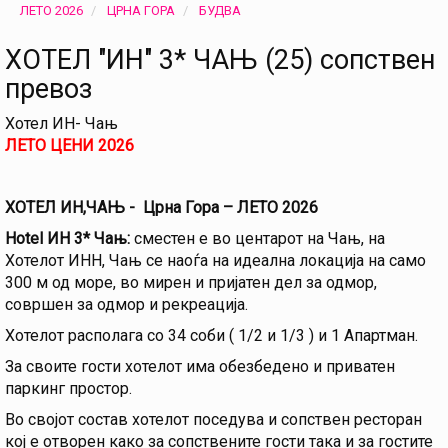
ЛЕТО 2026
ЦРНА ГОРА
БУДВА
ХОТЕЛ "ИН" 3* ЧАЊ (25) сопствен
превоз
Хотел ИН- Чањ
ЛЕТО ЦЕНИ 2026
ХОТЕЛ ИН,ЧАЊ - Црна Гора – ЛЕТО 202
6
Hotel ИН 3* Чањ:
сместен е во центарот на Чањ, на
Хотелот ИНН, Чањ се наоѓа на идеална локација на само
300 м од море, во мирен и пријатен дел за одмор,
совршен за одмор и рекреација.
Хотелот располага со 34 соби ( 1/2 и 1/3 ) и 1 Апартман.
За своите гости хотелот има обезбедено и приватен
паркинг простор.
Во својот состав хотелот поседува и сопствен ресторан
кој е отворен како за сопствените гости така и за гостите