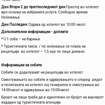
Ден Втори 2 до претпоследниот ден
:Престој во хотелот
врз основа на избраната услуга. Слободно време.
Ноќевање.
Ден Последен:
Одјава од хотелот во 10:00 часот
.
Дополнителни информации - доплати:
*1/1 соба – на барање
* Туристичката такса / по ноќевање се плаќа на
рецепција во хотелот – 1,5 еур по лице дневно
Информации за собите
:
Собите се доделуваат на рецепција во хотелот
Сместувањето во собите и одјавувањето е според редот
и политиката на хотелот кој генерално е сместување во
14:00часот и одјавување во 10:00часот
Бројот на лица треба да е идентичен со бројот на ваучерот
издаден од туристичката агенција