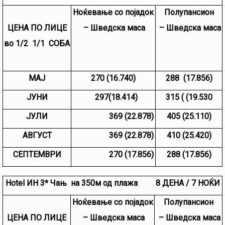
Ноќевање со појадок
Полупансион
ЦЕНА ПО ЛИЦЕ
– Шведска маса
– Шведска маса
во 1/2 1/1 СОБА
МАЈ
2
70 (
1
6.740)
288 (17.856)
ЈУНИ
297(18.414)
315 ( (
19.530
ЈУЛИ
369 (22.878)
405 (25.110)
АВГУСТ
369 (22.878)
410 (25.420)
СЕПТЕМВРИ
270 (17.856)
288 (17.856)
Hotel ИН 3* Чањ на 350м од плажа 8 ДЕНА / 7 НОЌИ
Ноќевање со појадок
Полупансион
ЦЕНА ПО ЛИЦЕ
– Шведска маса
– Шведска маса