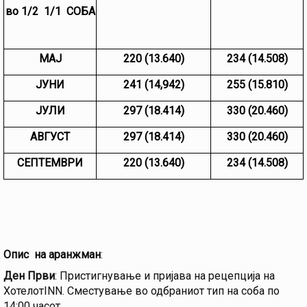
во 1/2 1/1 СОБА
МАЈ
220 (13.640)
234 (14.508)
ЈУНИ
2
41 (
1
4,942)
255 (15.810)
ЈУЛИ
297 (18.414)
330 (20.460)
АВГУСТ
297 (18.414)
330 (20.460)
СЕПТЕМВРИ
220 (13.640)
234 (14.508)
Опис на аранжман
:
Ден Први
: Пристигнување и пријава на рецепција на
ХотелотINN. Сместување во одбраниот тип на соба по
14:00 часот.