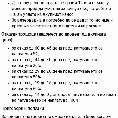
Доколку резервацијата се прави 14 или помалку
денови пред датумот на започнување, потребна е
100% уплата на вкупниот износ.
За резервација е потребно да се дадат точно име и
презиме на сите патници и датуми на раѓање.
Отказни трошоци (надомест во процент од вкупната
цена):
за отказ од 60 до 45 дена пред патувањето се
наплатува 5%;
за отказ од 44 до 30 дена пред патувањето се
наплатува 20%;
за отказ од 29 до 20 дена пред патувањето се
наплатува 50%;
за отказ од 19 до 15 дена пред патувањето се
наплатува 80%;
за отказ од 14 до 0 дена пред патување или во текот
на патувањето се наплатува 100%.
Приговори и поплаки
Во случај на неадекватно сместување или било кој друг