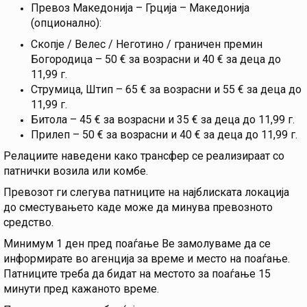
Превоз Македонија – Грција – Македонија
(опционално):
Скопје / Велес / Неготино / граничен премин
Богородица – 50 € за возрасни и 40 € за деца до
11,99 г.
Струмица, Штип – 65 € за возрасни и 55 € за деца до
11,99 г.
Битола – 45 € за возрасни и 35 € за деца до 11,99 г.
Прилеп – 50 € за возрасни и 40 € за деца до 11,99 г.
Релациите наведени како трансфер се реализираат со
патнички возила или комбе.
Превозот ги слегува патниците на најблиската локација
до сместувањето каде може да минува превозното
средство.
Минимум 1 ден пред поаѓање Ве замолуваме да се
информирате во агенција за време и место на поаѓање.
Патниците треба да бидат на местото за поаѓање 15
минути пред кажаното време.