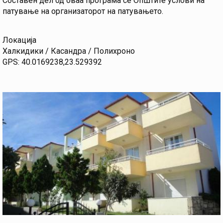
Составен дел од оваа програма се Општите услови на
патување на организаторот на патувањето.
Локација
Халкидики / Касандра / Полихроно
GPS: 40.0169238,23.529392