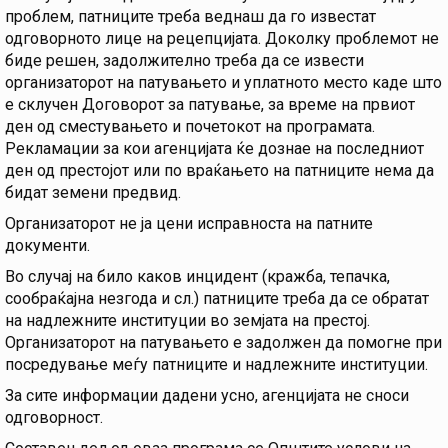
проблем, патниците треба веднаш да го известат
одговорното лице на рецепцијата. Доколку проблемот не
биде решен, задолжително треба да се извести
организаторот на патувањето и уплатното место каде што
е склучен Договорот за патување, за време на првиот
ден од сместувањето и почетокот на програмата.
Рекламации за кои агенцијата ќе дознае на последниот
ден од престојот или по враќањето на патниците нема да
бидат земени предвид.
Организаторот не ја цени исправноста на патните
документи.
Во случај на било каков инцидент (кражба, тепачка,
сообраќајна незгода и сл.) патниците треба да се обратат
на надлежните институции во земјата на престој.
Организаторот на патувањето е задолжен да помогне при
посредување меѓу патниците и надлежните институции.
За сите информации дадени усно, агенцијата не сноси
одговорност.