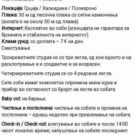
Локација:
Грција / Халкидики / Полихроно
Плажа:
30 м од песочна плажа со ситни каменчиња
(вилата е на околу 50 м од плажа).
Интернет:
бесплатно во соби (агенцијата не гарантира за
брзината и стабилноста на интернетот).
Клима уред:
со доплата – 7 € на ден.
Сместување
Трокреветните студиа се со три легла, од кои едното е на
расклопување и е соодветно и за возрасен.
Четирикреветните студиа се со 4 редовни легла.
Сите соби имаат комплетно опремена мини кујна и
прибор во согласност со бројот на легла во собата.
Baby cot:
на барање.
Чистење и постелнина:
чистење на собите и промена на
постелнина – еднаш неделно при превземање на собата.
Check-in / Check-out:
влегување во собите е после 14:00
часот локално време; напуштање на собите последниот