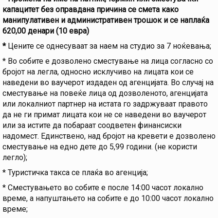
капацитет без оправдана причина се смета како
манипулативен и административен трошок и се наплаќа
620,00 денари (10 евра)
*
Цените се однесуваат за наем на студио за 7 ноќевања;
* Во собите е дозволено сместување на лица согласно со
бројот на легла, односно исклучиво на лицата кои се
наведени во ваучерот издаден од агенцијата. Во случај на
сместување на повеќе лица од дозволеното, агенцијата
или локалниот партнер на истата го задржуваат правото
да не ги примат лицата кои не се наведени во ваучерот
или за истите да побараат соодветен финансиски
надомест. Единствено, над бројот на кревети е дозволено
сместување на едно дете до 5,99 години. (не користи
легло);
* Туристичка такса се плаќа во агенција;
* Сместувањето во собите е после 14:00 часот локално
време, а напуштањето на собите е до 10:00 часот локално
време;