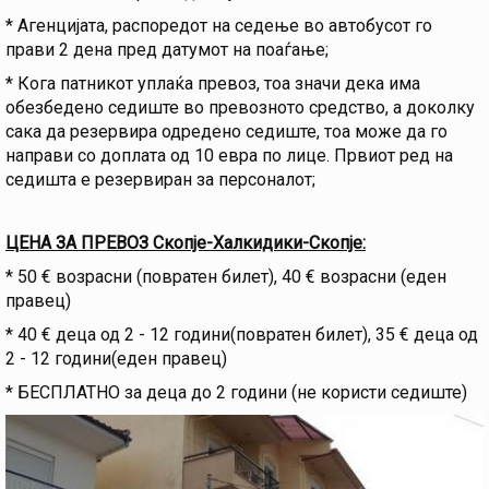
* Агенцијата, распоредот на седење во автобусот го
прави 2 дена пред датумот на поаѓање;
* Кога патникот уплаќа превоз, тоа значи дека има
обезбедено седиште во превозното средство, а доколку
сака да резервира одредено седиште, тоа може да го
направи со доплата од 10 евра по лице. Првиот ред на
седишта е резервиран за персоналот;
ЦЕНА ЗА ПРЕВОЗ Скопје-Халкидики-Скопје:
* 50 € возрасни (повратен билет), 40 € возрасни (eден
правец)
* 40 € деца од 2 - 12 години(повратен билет), 35 € деца од
2 - 12 години(еден правец)
* БЕСПЛАТНО за деца до 2 години (не користи седиште)