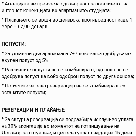
* Агенцијата не превзема одговорност за квалитетот на
интернет конекцијата во апартманите/студијата;
* Плаќањето се врши во денарска противредност каде 1
евро = 62,00 денари
ПОПУСТИ:
* За уплатени два аранжмана 7+7 ноќевања одобруваме
вкупен попуст од 5%;
* Различните попусти не се комбинираат, односно не се
одобрува попуст на веќе одобрен попуст по друга основа;
* Попустите за рана резервација не се комбинираат со
останатите попусти;
РЕЗЕРВАЦИИ И ПЛАЌАЊЕ:
* За сигурна резервација се подразбира исклучиво уплата
на 30% аконтација во моментот на потпишување на
Договор за патување, и целосна уплата најдоцна 15 дена