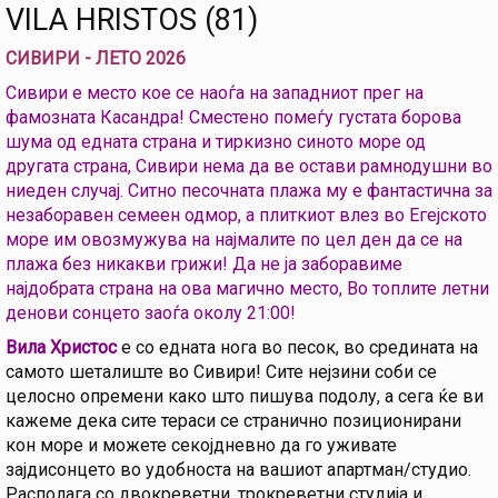
VILA HRISTOS (81)
СИВИРИ - ЛЕТО 2026
Сивири е место кое се наоѓа на западниот прег на
фамозната Касандра! Сместено помеѓу густата борова
шума од едната страна и тиркизно синото море од
другата страна, Сивири нема да ве остави рамнодушни во
ниеден случај. Ситно песочната плажа му е фантастична за
незаборавен семеен одмор, а плиткиот влез во Егејското
море им овозмужува на најмалите по цел ден да се на
плажа без никакви грижи! Да не ja заборавиме
најдобрата страна на ова магично место, Во топлите летни
денови сонцето заоѓа околу 21:00!
Вила Христос
е со едната нога во песок, во средината на
самото шеталиште во Сивири! Сите нејзини соби се
целосно опремени како што пишува подолу, а сега ќе ви
кажеме дека сите тераси се странично позиционирани
кон море и можете секојдневно да го уживате
зајдисонцето во удобноста на вашиот апартман/студио.
Располага со двокреветни, трокреветни студија и