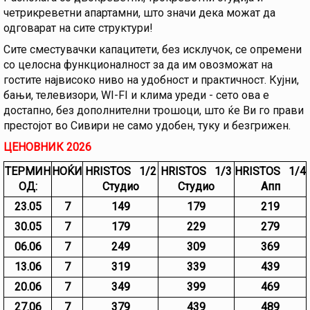
четрикреветни апартамни, што значи дека можат да
одговарат на сите структури!
Сите сместувачки капацитети, без исклучок, се опремени
со целосна функционалност за да им овозможат на
гостите највисоко ниво на удобност и практичност. Кујни,
бањи, телевизори, WI-FI и клима уреди - сето ова е
достапно, без дополнителни трошоци, што ќе Ви го прави
престојот во Сивири не само удобен, туку и безгрижен.
ЦЕНОВНИК 2026
ТЕРМИН
НОЌИ
HRISTOS 1/2
HRISTOS 1/3
HRISTOS 1/4
ОД:
Студио
Студио
Апп
23.05
7
149
179
219
30.05
7
179
229
279
06.06
7
249
309
369
13.06
7
319
339
439
20.06
7
349
399
469
27.06
7
379
439
489