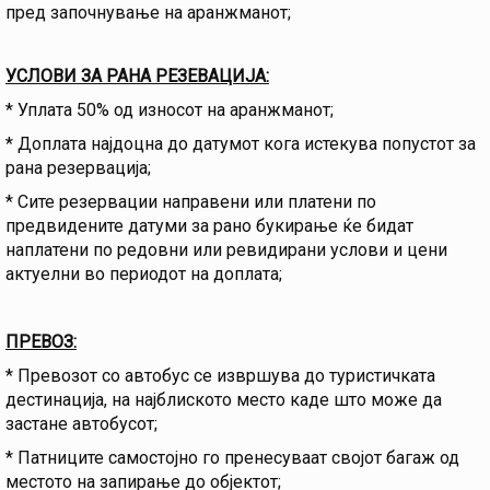
пред започнување на аранжманот;
УСЛОВИ ЗА РАНА РЕЗЕВАЦИЈА:
* Уплата 50% од износот на аранжманот;
* Доплата најдоцна до датумот кога истекува попустот за
рана резервација;
* Сите резервации направени или платени по
предвидените датуми за рано букирање ќе бидат
наплатени по редовни или ревидирани услови и цени
актуeлни во периодот на доплата;
ПРЕВОЗ:
* Превозот со автобус се извршува до туристичката
дестинација, на најблиското место каде што може да
застане автобусот;
* Патниците самостојно го пренесуваат својот багаж од
местото на запирање до објектот;