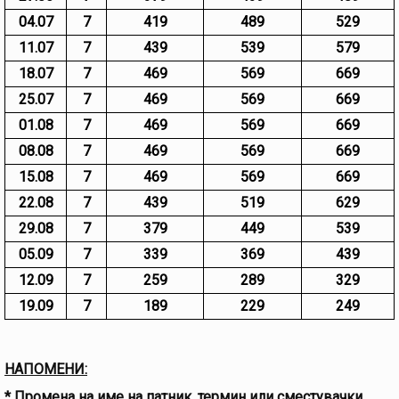
04.07
7
419
489
529
11.07
7
439
539
579
18.07
7
469
569
669
25.07
7
469
569
669
01.08
7
469
569
669
08.08
7
469
569
669
15.08
7
469
569
669
22.08
7
439
519
629
29.08
7
379
449
539
05.09
7
339
369
439
12.09
7
259
289
329
19.09
7
189
229
249
НАПОМЕНИ:
* Промена на име на патник, термин или сместувачки