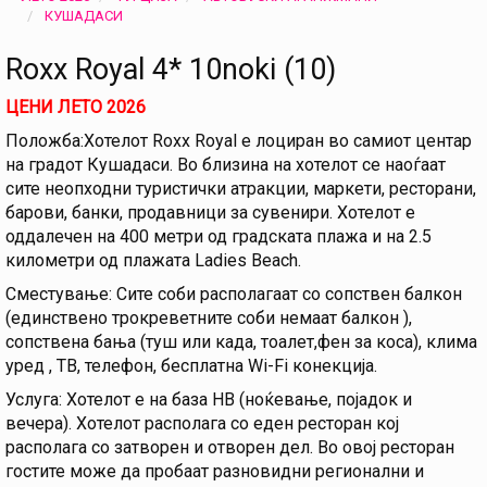
КУШАДАСИ
Roxx Royal 4* 10noki (10)
ЦЕНИ ЛЕТО 2026
Положба:Хотелот Roxx Royal е лоциран во самиот центар
на градот Кушадаси. Во близина на хотелот се наоѓаат
сите неопходни туристички атракции, маркети, ресторани,
барови, банки, продавници за сувенири. Хотелот е
оддалечен на 400 метри од градската плажа и на 2.5
километри од плажата Ladies Beach.
Сместување: Сите соби располагаат со сопствен балкон
(единствено трокреветните соби немаат балкон ),
сопствена бања (туш или када, тоалет,фен за коса), клима
уред , ТВ, телефон, бесплатна Wi-Fi конекција.
Услуга: Хотелот е на база HB (ноќевање, појадок и
вечера). Хотелот располага со еден ресторан кој
располага со затворен и отворен дел. Во овој ресторан
гостите може да пробаат разновидни регионални и