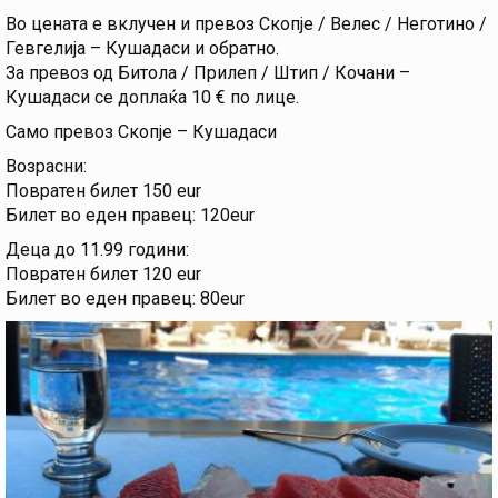
Во цената е вклучен и превоз Скопје / Велес / Неготино /
Гевгелија – Кушадаси и обратно.
За превоз од Битола / Прилеп / Штип / Кочани –
Кушадаси се доплаќа 10 € по лице.
Само превоз Скопје – Кушадаси
Возрасни:
Повратен билет 150 eur
Билет во еден правец: 120eur
Деца до 11.99 години:
Повратен билет 120 eur
Билет во еден правец: 80eur