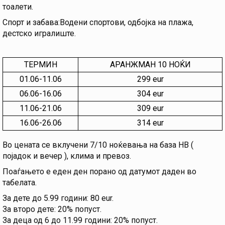
тоалети.
Спорт и забава:Водени спортови, одбојка на плажа,
дестско игралиште.
ТЕРМИН
АРАНЖМАН 10 НОЌИ
01.06-11.06
299 eur
06.06-16.06
304 eur
11.06-21.06
309 eur
16.06-26.06
314 eur
Во цената се вклучени 7/10 ноќевања на база HB (
појадок и вечер ), клима и превоз.
Поаѓањето е еден ден порано од датумот даден во
табелата.
За дете до 5.99 години: 80 eur.
За второ дете: 20% попуст.
За деца од 6 до 11.99 години: 20% попуст.