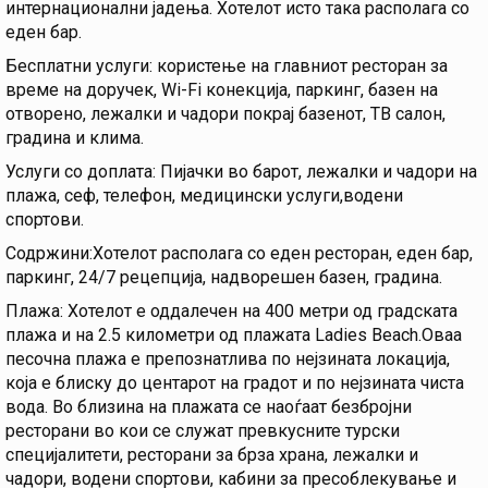
интернационални јадења. Хотелот исто така располага со
еден бар.
Бесплатни услуги: користење на главниот ресторан за
време на доручек, Wi-Fi конекција, паркинг, базен на
отворено, лежалки и чадори покрај базенот, ТВ салон,
градина и клима.
Услуги со доплата: Пијачки во барот, лежалки и чадори на
плажа, сеф, телефон, медицински услуги,водени
спортови.
Содржини:Хотелот располага со еден ресторан, еден бар,
паркинг, 24/7 рецепција, надворешен базен, градина.
Плажа: Хотелот е оддалечен на 400 метри од градската
плажа и на 2.5 километри од плажата Ladies Beach.Оваа
песочна плажа е препознатлива по нејзината локација,
која е блиску до центарот на градот и по нејзината чиста
вода. Во близина на плажата се наоѓаат безбројни
ресторани во кои се служат превкусните турски
специјалитети, ресторани за брза храна, лежалки и
чадори, водени спортови, кабини за пресоблекување и