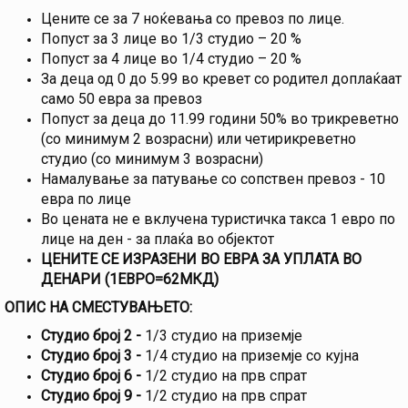
Цените се за 7 ноќевања со превоз по лице.
Попуст за 3 лице во 1/3 студио – 20 %
Попуст за 4 лице во 1/4 студио – 20 %
За деца од 0 до 5.99 во кревет со родител доплаќаат
само 50 евра за превоз
Попуст за деца до 11.99 години 50% во трикреветно
(со минимум 2 возрасни) или четирикреветно
студио (со минимум 3 возрасни)
Намалување за патување со сопствен превоз - 10
евра по лице
Во цената не е вклучена туристичка такса 1 евро по
лице на ден - за плаќа во објектот
ЦЕНИТЕ СЕ ИЗРАЗЕНИ ВО ЕВРА ЗА УПЛАТА ВО
ДЕНАРИ (1ЕВРО=62МКД)
ОПИС НА СМЕСТУВАЊЕТО:
Студио број 2 -
1/3 студио на приземје
Студио број 3 -
1/4 студио на приземје со кујна
Студио број 6 -
1/2 студио на прв спрат
Студио број 9 -
1/2 студио на прв спрат