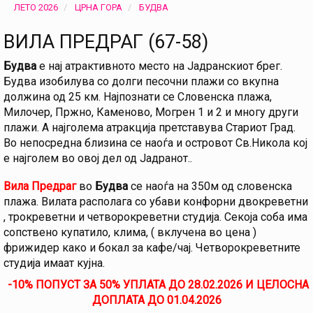
ЛЕТО 2026
ЦРНА ГОРА
БУДВА
ВИЛА ПРЕДРАГ (67-58)
Будва
е нај атрактивното место на Јадранскиот брег.
Будва изобилува со долги песочни плажи со вкупна
должина од 25 км. Најпознати се Словенска плажа,
Милочер, Пржно, Каменово, Могрен 1 и 2 и многу други
плажи. А најголема атракција претставува Стариот Град.
Во непосредна близина се наоѓа и островот Св.Никола кој
е најголем во овој дел од Јадранот..
Вила Предраг
во
Будва
се наоѓа на 350м од словенска
плажа. Вилата располага со убави конфорни двокреветни
, трокреветни и четворокреветни студија. Секоја соба има
сопствено купатило, клима, ( вклучена во цена )
фрижидер како и бокал за кафе/чај. Четворокреветните
студија имаат кујна.
-10% ПОПУСТ ЗА 50% УПЛАТА ДО 28.02.2026 И ЦЕЛОСНА
ДОПЛАТА ДО 01.04.2026