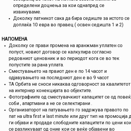
определени доцнења за кои однапред се
извинуваме.
Доколку патникот сака да бира седиште за истото се
доплаќа 10 евра во правец ( освен седишта 1 и 2)
НАПОМЕНА
Доколку се прави промена на аранжман уплатен со
попуст, новиот договор се калкулира согласно
редовниот ценовник и во периодот кога се во тек
попустите за рана уплата.
Сместувањето на првиот ден е по 14 часот и
одјавувањето на последниот ден е во 9 часот
ТА Орбита не сноси никаква одговорност за квалитетот
на интернер конекцијата во објектите.
Фотографиите од сместувачкиот капацитет се од повеќ
соби , апартмани а не се селектирани .
Организаторот на патувањето го задржува правото по
пат на ultra first и last minute или друг тип на промоција 
ги објави и продаде слободните капацитети по цени ко
се разликуваат од оние кои се веќе објавени во