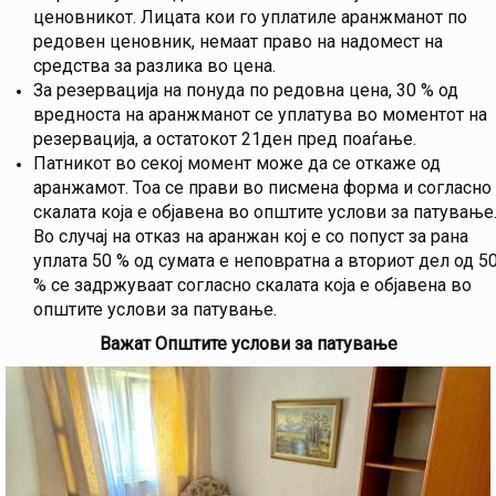
ценовникот. Лицата кои го уплатиле аранжманот по
редовен ценовник, немаат право на надомест на
средства за разлика во цена.
За резервација на понуда по редовна цена, 30 % од
вредноста на аранжманот се уплатува во моментот на
резервација, а остатокот 21ден пред поаѓање.
Патникот во секој момент може да се откаже од
аранжамот. Тоа се прави во писмена форма и согласно
скалата која е објавена во општите услови за патување
Во случај на отказ на аранжан кој е со попуст за рана
уплата 50 % од сумата е неповратна а вториот дел од 5
% се задржуваат согласно скалата која е објавена во
општите услови за патување.
Важат Општите услови за патување