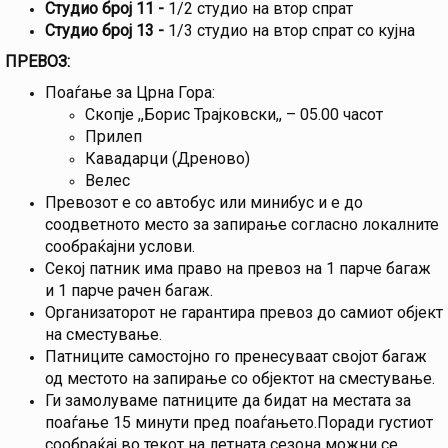
Студио број 11 -
1/2 студио на втор спрат
Студио број 13 -
1/3 студио на втор спрат со кујна
ПРЕВОЗ:
Поаѓање за Црна Гора:
Скопје ,,Борис Трајковски,, – 05.00 часот
Прилеп
Кавадарци (Дреново)
Велес
Превозот е со автобус или минибус и е до
соодветното место за запирање согласно локалните
сообраќајни услови.
Секој патник има право на превоз на 1 парче багаж
и 1 парче рачен багаж.
Организаторот не гарантира превоз до самиот објект
на сместување.
Патниците самостојно го пренесуваат својот багаж
од местото на запирање со објектот на сместување.
Ги замолуваме патниците да бидат на местата за
поаѓање 15 минути пред поаѓањето.Поради густиот
сообраќај во текот на летната сезона можни се