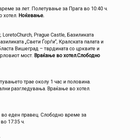
време за лет. Полетување за Прага во 10:40 ч.
о хотел.
Ноќевање.
LoretoChurch, Prague Castle, Базиликата
азиликата „Свети Ѓорѓи“, Кралската палата и
бласта Вишеград – тврдината со црквите и
арловиот мост.
Враќање во хотел.Слободно
атувањето трае околу 1 час и половина.
лни разгледувања. Враќање во хотел.
с во еден правец. Слободно време за
во 17:35 ч.
r