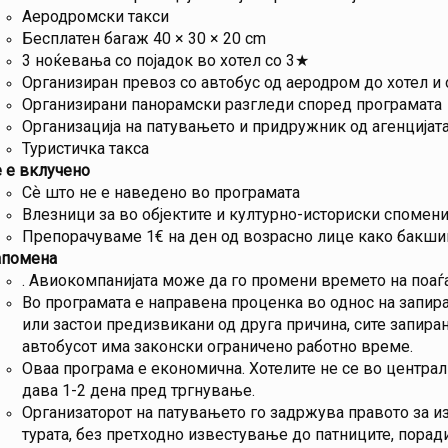
Аеродромски такси
Бесплатен багаж 40 × 30 × 20 cm
3 ноќевања со појадок во хотел со 3★
Организиран превоз со автобус од аеродром до хотел и
Организирани панорамски разгледи според програмата
Организација на патувањето и придружник од агенцијата
Туристичка такса
 е вклучено
Сѐ што не е наведено во програмата
Влезници за во објектите и културно-историски спомен
Препорачуваме 1€ на ден од возрасно лице како бакши
апомена
. Авиокомпанијата може да го промени времето на поаѓа
Во програмата е направена проценка во однос на запира
или застои предизвикани од друга причина, сите запира
автобусот има законски ограничено работно време.
Оваа програма е економична. Хотелите не се во централн
дава 1-2 дена пред тргнување.
Организаторот на патувањето го задржува правото за и
турата, без претходно известување до патниците, порад