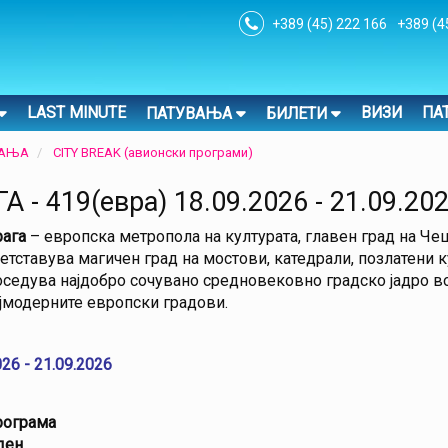
+389 (45) 222 166
+389 (4
LAST MINUTE
ВИЗИ
ПА
ПАТУВАЊА
БИЛЕТИ
ВАЊА
CITY BREAK (авионски програми)
А - 419(евра) 18.09.2026 - 21.09.20
ага
– европска метропола на културата, главен град на Чешк
етставува магичен град на мостови, катедрали, позлатени к
седува најдобро сочувано средновековно градско јадро во 
јмодерните европски градови.
026 - 21.09.2026
ограма
ден