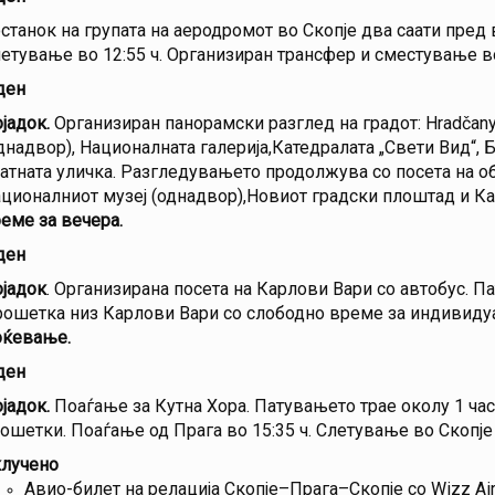
станок на групата на аеродромот во Скопје два саати пред 
етување во 12:55 ч. Организиран трансфер и сместување в
ден
јадок.
Организиран панорамски разглед на градот: Hradčany, 
днадвор), Националната галерија,Катедралата „Свети Вид“, Б
атната уличка. Разгледувањето продолжува со посета на о
ционалниот музеј (однадвор),Новиот градски плоштад и К
еме за вечера.
ден
јадок
. Организирана посета на Карлови Вари со автобус. П
ошетка низ Карлови Вари со слободно време за индивидуа
ќевање.
ден
јадок.
Поаѓање за Кутна Хора. Патувањето трае околу 1 ча
ошетки. Поаѓање од Прага во 15:35 ч. Слетување во Скопје 
лучено
Авио-билет на релација Скопје–Прага–Скопје со Wizz Ai