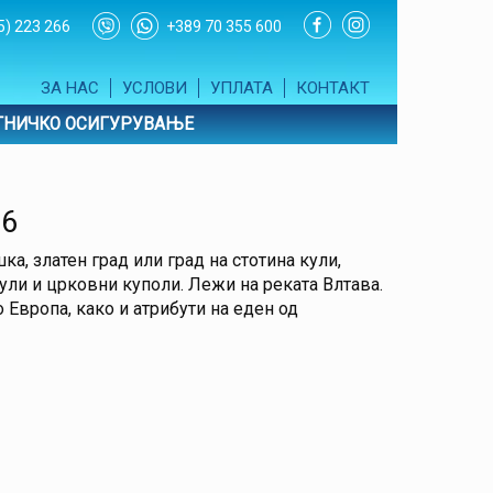
5) 223 266
+389 70 355 600
ЗА НАС
УСЛОВИ
УПЛАТА
КОНТАКТ
ТНИЧКО ОСИГУРУВАЊЕ
26
а, златен град или град на стотина кули,
ули и црковни куполи. Лежи на реката Влтава.
Европа, како и атрибути на еден од