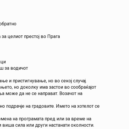
 обратно
 за целиот престој во Прага
ици
ш за водичот
ње и пристигнување, но во секој случај.
њето, но доколку има застои во сообраќајот
ња може да не се направат. Возачот на
о подрачје на градовите. Името на хотелот се
змена на програмата пред или за време на
и виша сила или други настанати околности.