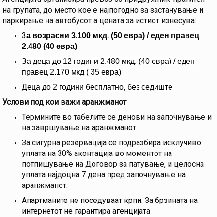
на групата, до место кое е најпогодно за застанување и
паркирање на автобусот а цената за истиот изнесува:
3
а возрасни 3.100 мкд. (50 евра) / еден правец
2.480 (40 евра)
За деца до 12 години 2.480 мкд. (40 евра) / еден
правец 2.170 мкд ( 35 евра)
Деца до 2 години бесплатно, без седиште
Услови под кои важи аранжманот
Термините во табелите се денови на започнување и
на завршување на аранжманот.
За сигурна резервација се подразбира исклучиво
уплата на 30% аконтација во моментот на
потпишување на Договор за патување, и целосна
уплата најдоцна 7 дена пред започнување на
аранжманот.
Апартманите не поседуваат крпи. За брзината на
интернетот не гарантира агенцијата