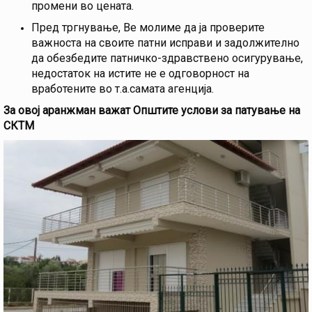
промени во цената.
Пред тргнување, Ве молиме да ја проверите
важноста на своите патни исправи и задолжително
да обезбедите патничко-здравствено осигурување,
недостаток на истите не е одговорност на
вработените во т.а.самата агенција.
За овој аранжман важат Општите услови за патување на
СКТМ