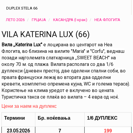
DUPLEX STELA 66
ЛЕТО 2026
ГРЦИЈА
КАСАНДРА (I крак)
НЕА ФЛОГИТА
VILA KATERINA LUX (66)
Вила ,,
Katerina Lux''
е лоцирана во центарот на Неа
Флогита,
во близина на
вилите
''Maria''
и
''Corfu''
,
веднаш
позади најголемата слаткарница ,,
SWEET BEACH''
на
околу
70
м. од
плажа. Вилата располага
со
два 1/6
дуплекси (дневен престој, две оделени спални соби, во
првата француски лежај во втората два одделни
кревети,
комплетно опремена кујна, WC
и голема тeраса).
Користење на клима уредот е вклучено во цената.
Туристичка такса се плаќа во вилата – 4 евра од ноќ.
Цени за наем на дуплекс
Термини
Бр. ноќевања
1/
6 ДУПЛЕКС
23.05.2026
7
199