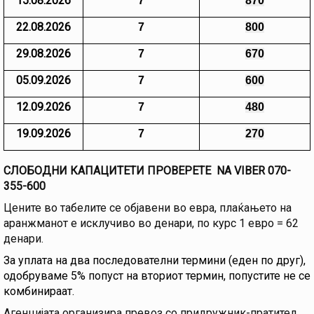
15.08.2026
7
870
22.08.2026
7
800
29.08.2026
7
670
05.09.2026
7
600
12.09.2026
7
480
19.09.2026
7
270
СЛОБОДНИ КАПАЦИТЕТИ ПРОВЕРЕТЕ NA VIBER 070-
355-600
Цените во табелите се објавени во евра, плаќањето на
аранжманот е исклучиво во денари, по курс 1 евро = 62
денари.
За уплата на два последователни термини (еден по друг),
одобруваме
5
% попуст на вториот термин, попустите не се
комбинираат.
Агенцијата организира превоз со придружник-пратител