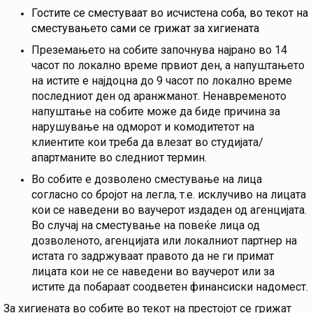
Гостите се сместуваат во исчистена соба, во текот на
сместувањето сами се грижат за хигиената
Преземањето на собите започнува најрано во 14
часот по локално време првиот ден, а напуштањето
на истите е најдоцна до 9 часот по локално време
последниот ден од аранжманот. Ненавременото
напуштање на собите може да биде причина за
нарушување на одморот и комодитетот на
клиентите кои треба да влезат во студијата/
апартманите во следниот термин.
Во собите е дозволено сместување на лица
согласно со бројот на легла, т.е. исклучиво на лицата
кои се наведени во ваучерот издаден од агенцијата.
Во случај на сместување на повеќе лица од
дозволеното, агенцијата или локалниот партнер на
истата го задржуваат правото да не ги примат
лицата кои не се наведени во ваучерот или за
истите да побараат соодветен финансиски надомест.
За хигиената во собите во текот на престојот се грижат