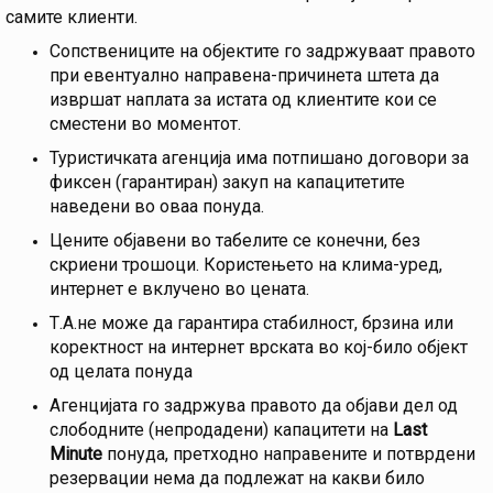
самите клиенти.
Сопствениците на објектите го задржуваат правото
при евентуално направена-причинета штета да
извршат наплата за истата од клиентите кои се
сместени во моментот.
Туристичката агенција има потпишано договори за
фиксен (гарантиран) закуп на капацитетите
наведени во оваа понуда.
Цените објавени во табелите се конечни, без
скриени трошоци. Користењето на клима-уред,
интернет е вклучено во цената.
Т.А.не може да гарантира стабилност, брзина или
коректност на интернет врската во кој-било објект
од целата понуда
Агенцијата го задржува правото да објави дел од
слободните (непродадени) капацитети на
Last
Minute
понуда, претходно направените и потврдени
резервации нема да подлежат на какви било