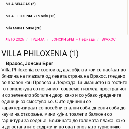
VILA SIRAGAS (5)
VILA FILOXENIA 7 i 9 noki (15)
Vila Maria House (20)
ЛЕТО 2026
ГРЦИЈА
ЈОНСКИ БРЕГ + Лефкада
ВРАХОС
VILLA PHILOXENIA (1)
Врахос, Јонски Брег
Villa Philoxenia се состои од два објекта кои се наоѓаат во
близина на плажата од левата страна на Врахос, гледано
во правец кон Превеза и Лефкада. Вниманието на гостите
го привлекува со нејзиниот современ изглед, пространиот
и со зеленило збогатен двор, како и со убаво уредените
единици за сместување. Сите единици се
карактеризираат со посебни спални соби, дневни соби до
каучи на отворање, мини кујни, тоалет и балкони со
гарнитури за седење. Близината до големата плажа, како
и до останатите содржини во ова попознато туристичко