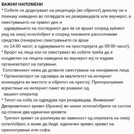
ВАЖНИ НАПОМЕНИ
* Собите се доделуваат на рецепција (во објектот) доколку не е
поинаку наведено во потврдата на резервацијата или ваучерот, а
сместувањето на првиот ден и
одјавувањето на последниот ден ќе се вршат според куќниот
ред на секој хотел/објект и според тековните расположиви
средства (генерално сместувањето се врши
по 14:00 часот, а одјавувањето на просторијата до 09:00 часот);
* Бројот на лица кои се сместуваат во собите треба да е
соодветен на лицата наведени во ваучерот кој го издава
организаторот на патување.
Сопственикот нема да дозволи сместување на ненајавени лица.
* Организаторот не одговара за квалитетот на интернет
конекцијата во местото и објектот на престој. Препорачуваме
користење на интернет пакет во роаминг од
вашиот оператор
* Типот на соба се одредува при резарвација. Внимание!
Двокреветниот кревет (брачен) во некои хотели/објекти се состои
од споени два единечни кревети.
Третиот кревет се разликува во зависност од опремата на секој
хотел/објект, и може да биде: единечен кревет, кревет на
преклопување или софа.