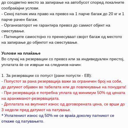
до соодветно место за запирање на автобусот според локалните
сообраќајни услови.
- Секој патник има право на превоз на 1 парче багаж до 20 кг и 1
парче рачен багаж.
- Организаторот не гарантира превоз до самиот објект на
сместување.
- Патниците самостојно го пренесуваат својот багаж од местото
на запирање до објектот на сместување.
Услови на плаќање
Во случај на резервации со превоз или за индивидуален престој,
уплатата ќе се изврши на следниов начин:
1. За резервации со попуст (рани попусти - EB):
- Попустот за рана резервација важи за ограничен број на соби,
до датумот објавен во табелата или до повлекување на понудата!
- При резервација e потребна уплата од минимум 50% од цената
на аранжманот-резервацијата.
- Доплатата на вкупниот износ од договорената цена, се врши до
3 недели пред датумот на патување.
*
Уплатениот износ од 50% не се враќа доколку патникот се
откаже од патувањето.