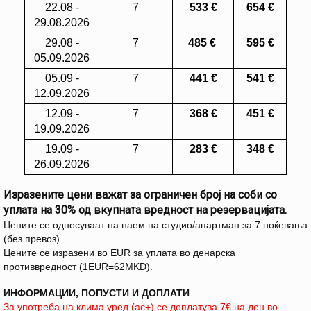
22.08 -
7
533
€
654 €
29.08.2026
29.08 -
7
485
€
595 €
05.09.2026
05.09 -
7
441
€
541 €
12.09.2026
12.09 -
7
368
€
451 €
19.09.2026
19.09 -
7
283
€
348 €
26.09.2026
Изразените цени важат за ограничен број на соби со
уплата на 30% од вкупната вредност на резервацијата.
Цените се однесуваат на наем на студио/апартман за 7 ноќевања
(без превоз).
Цените се изразени во EUR за уплата во денарска
противвредност (1EUR=62MKD).
ИНФОРМАЦИИ, ПОПУСТИ И ДОПЛАТИ
За употреба на клима уред (ac+) се доплатува 7€ на ден во