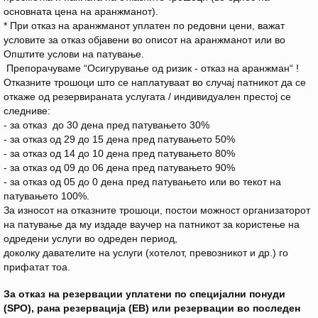
основната цена на аранжманот).
* При отказ на аранжманот уплатен по редовни цени, важат
условите за отказ објавени во описот на аранжманот или во
Општите услови на патување.
Препорачуваме “Осигурување од ризик - отказ на аранжман“ !
Отказните трошоци што се наплатуваат во случај патникот да се
откаже од резервираната услугата / индивидуален престој се
следниве:
- за отказ до 30 дена пред патувањето 30%
- за отказ од 29 до 15 дена пред патувањето 50%
- за отказ од 14 до 10 дена пред патувањето 80%
- за отказ од 09 до 06 дена пред патувањето 90%
- за отказ од 05 до 0 дена пред патувањето или во текот на
патувањето 100%.
За износот на отказните трошоци, постои можност организаторот
на патување да му издаде ваучер на патникот за користење на
одредени услуги во одреден период,
доколку давателите на услуги (хотелот, превозникот и др.) го
прифатат тоа.
За отказ на резервации уплатени по специјални понуди
(SPO), рана резервација (EB) или резервации во последен