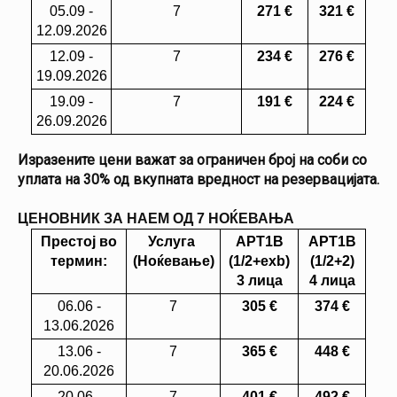
05.09 -
7
271
€
321 €
12.09.2026
12.09 -
7
234
€
276 €
19.09.2026
19.09 -
7
191
€
224 €
26.09.2026
Изразените цени важат за ограничен број на соби со
уплата на 30% од вкупната вредност на резервацијата.
ЦЕНОВНИК ЗА НАЕМ ОД 7 НОЌЕВАЊА
Престој во
Услуга
APT1B
APT1B
термин:
(Ноќевање)
(1/2+exb)
(1/2+2)
3 лица
4 лица
06.06 -
7
305
€
374 €
13.06.2026
13.06 -
7
365
€
448 €
20.06.2026
20.06 -
7
401
€
492 €