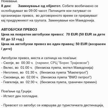
Ноќевање.
8 ден: Заминување од објектот.
Собите вообичаено се
ослободуваат во 09:00 часот. Патниците кои патуваат со
организиран превоз, во договореното време се пријавуваат
кај
придружникот на групата. Заминување кон Македонија.
АВТОБУСКИ ПРЕВОЗ
Цена на повратен автобуски превоз: 70 EUR (50 EUR за дете
02 до 12 год.)
Цена на автобуски превоз во еден правец: 50
EUR (возрасен
/ дете)
Автобуски превоз, места и сатница на поаѓање:
- Скопје, во 00:30 ч.
(паркинг, СРЦ "Борис Трајковски")
- Велес, во 01:00 ч. (бензиска пумпа, мотел Македонија)
- Неготино, во 01:30 ч. (бензиска пумпа "Макпетрол")
- Смоквица, во 02:00 ч. (бензиска пумпа "BWO петрол")
- Гевгелија, во 02:30 ч. (бензиска пумпа, граничен премин)
Поаѓање од Грција:
- Истиот ден попладне.
- Превозот со автобус се извршува до туристичката дестинација,