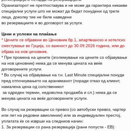
Оранизаторот не претпоставува и не може да гарантира никакви
специјални услуги што не можат да бидат понудени од трети
лица, доколку тие не биле наведени
во резервациите и во договорот за услуги.
Цени и услови на плаќање
* Цените се објавени во Ценовник бр.1, апартманско и хотелско
сместување во Грција, со важност до 30.09.2026 година, или до
објава на нов ценовник.
* При промена на цените (зголемување на цените со објавување
на нов ценовник) нема да се менува цената на веќе
договорените услуги.
* Во случај на објавување на т.н. Last Minute специјални понуди
пред отпочнувањето на аранжманот (поради отказ од клиент,
намалена цена од сопственикот
за одреден термин, недоволна продажба и сл.) нема да се
менува цената на веќе договорените услуги.
Во случај на резервации со превоз (со автобуски превоз, чартер
или лет на редовни авиолинии) или за индивидуален престој,
уплатата ќе се изврши на следниов начин:
1. За резервации со рана резервација (рани попусти - EB):