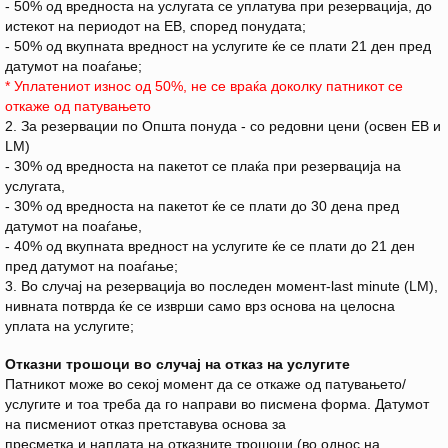
- 50% од вредноста на услугата се уплатува при резервација, до
истекот на периодот на ЕВ, според понудата;
- 50% од вкупната вредност на услугите ќе се плати 21 ден пред
датумот на поаѓање;
* Уплатениот износ од 50%, не се враќа доколку патникот се
откаже од патувањето
2. За резервации по Општа понуда - со редовни цени (освен EB и
LM)
- 30% од вредноста на пакетот се плаќа при резервација на
услугата,
- 30% од вредноста на пакетот ќе се плати до 30 дена пред
датумот на поаѓање,
- 40% од вкупната вредност на услугите ќе се плати до 21 ден
пред датумот на поаѓање;
3. Во случај на резервација во последен момент-last minute (LM),
нивната потврда ќе се изврши само врз основа на целосна
уплата на услугите;
Отказни трошоци во случај на отказ на услугите
Патникот може во секој момент да се откаже од патувањето/
услугите и тоа треба да го направи во писмена форма. Датумот
на писмениот отказ претставува основа за
пресметка и наплата на отказните трошоци (во однос на