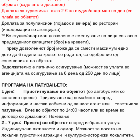
објектот (каде што е достапен)
Доплата за туристичка такса 2 € по студио/апартман на ден (се
плаќа во објектот)
Доплата за полупансион (појадок и вечера) во ресторан
(информации во агенцијата)
** Во студио/апартман дозволено е сместување на лица согласно
предвидениот капацитет (број на кревети),
преку дозволениот број може да се смести максимум едно
дете до 6 години во кревет со родител, со одобрение од
сопственикот на објектот.
Задолжително е патничко осигурување (можност за уплата во
агенцијата на осигурување за 8 дена од 250 ден по лице)
ПРОГРАМА НА ПАТУВАЊЕТО:
1 ден: Пристигнување во објектот
(со автобус или со
сопствен превоз). Пријавување кај домаќинот според
информации и насоки добиени од вашиот агент или советник за
патување.
Влез во објектот по 14:00 часот или во време во
договор со домаќинот. Ноќевање.
2 - 7 ден: Престој во објектот
според избраната услуга.
Индивидуални активности и одмор. Можност за посета на
локални туристички атракции и културно-историски локалитети.