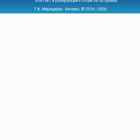
Контакт и резервации
Услови за патување
Т.А. Меридијан - Кичево, © 2016 - 2026