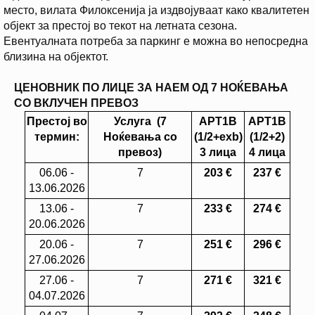
место, вилата Филоксенија ја издвојуваат како квалитетен
објект за престој во текот на летната сезона.
Евентуалната потреба за паркинг е можна во непосредна
близина на објектот.
ЦЕНОВНИК
ПО ЛИЦЕ
ЗА НАЕМ ОД 7 НОЌЕВАЊА
СО ВКЛУЧЕН ПРЕВОЗ
Престој во
Услуга (7
APT1B
APT1B
термин:
Ноќевања со
(1/2+exb)
(1/2+2)
превоз)
3 лица
4 лица
06.06 -
7
203
€
237 €
13.06.2026
13.06 -
7
233
€
274 €
20.06.2026
20.06 -
7
251
€
296 €
27.06.2026
27.06 -
7
271
€
321 €
04.07.2026