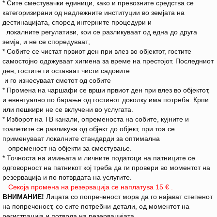
* Сите сместувачки единици, како и превозните средства се
категоризирани од надлежните институции во земјата на
дестинацијата, според интерните процедури и
локалните регулативи, кои се разликуваат од една до друга
земја, и не се споредуваат;
* Собите се чистат првиот ден при влез во објектот, гостите
самостојно одржуваат хигиена за време на престојот. Последниот
ден, гостите ги оставаат чисти садовите
и го изнесуваат сметот од собите
* Промена на чаршафи се врши првиот ден при влез во објектот,
и евентуално по барање од гостинот доколку има потреба. Крпи
или пешкири не се вклучени во услугата.
* Изборот на ТВ канали, опременоста на собите, кујните и
тоалетите се разликува од објект до објект, при тоа се
применуваат локалните стандарди за оптимална
опременост на објекти за сместување.
* Точноста на имињата и личните податоци на патниците се
одговорност на патникот кој треба да ги провери во моментот на
резервација и по потврдата на услугите.
Секоја промена на резервација се наплатува 15 € .
ВНИМАНИЕ!
Лицата со попреченост мора да го најават степенот
на попреченост, со сите потребни детали, од моментот на
регистрација и потврда на резервацијата.