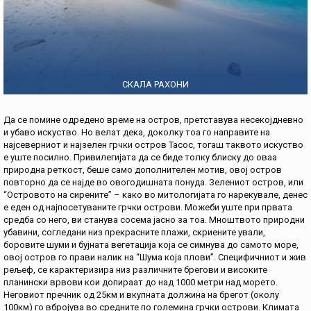
СКАЛА РАХОНИ
Да се помине одредено време на остров, претставува несекојдневно
и убаво искуство. Но велат дека, доколку тоа го направите на
најсеверниот и најзелен грчки остров Тасос, тогаш таквото искуство
е уште посилно. Привилегијата да се биде толку блиску до оваа
природна реткост, беше само дополнителен мотив, овој остров
повторно да се најде во овогодишната понуда. Зелениот остров, или
“Островото на сирените” – како во митологијата го нарекувале, денес
е еден од најпосетуваните грчки острови. Можеби уште при првата
средба со него, ви станува сосема јасно за тоа. Мноштвото природни
убавини, согледани низ прекрасните плажи, скриените ували,
боровите шуми и бујната вегетација која се симнува до самото море,
овој остров го прави налик на “Шума која плови”. Специфичниот и жив
рељеф, сe карактеризира низ различните брегови и високите
планински врвови кои допираат до над 1000 метри над морето.
Неговиот пречник од 25км и вкупната должина на брегот (околу
100км) го вбројува во средните по големина грчки острови. Климата