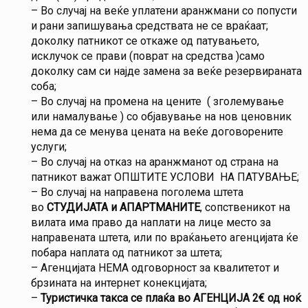
– Во случај на веќе уплатени аранжмани со попусти
и рани запишувања средствата не се враќаат;
доколку патникот се откаже од патувањето,
исклучок се прави (поврат на средства )само
доколку сам си најде замена за веќе резервираната
соба;
– Во случај на промена на цените ( зголемување
или намалување ) со објавување на нов ценовник
нема да се менува цената на веќе договорените
услуги;
– Во случај на отказ на аранжманот од страна на
патникот важат ОПШТИТЕ УСЛОВИ НА ПАТУВАЊЕ;
– Во случај на направена поголема штета
во
СТУДИЈАТА и АПАРТМАНИТЕ
, сопственикот на
вилата има право да наплати на лице место за
направената штета, или по враќањето агенцијата ќе
побара наплата од патникот за штета;
– Агенцијата НЕМА одговорност за квалитетот и
брзината на интернет конекцијата;
–
Туристичка такса се плаќа во АГЕНЦИЈА 2€ од ноќ