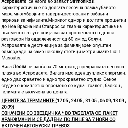
Аспровалта
се наоѓа во залвот
Strimonikos
,
карактеристична е по долгата песочна плажа,убавото
море,многубројните таверни,ресторани и забавни
паркови за најмалите.Мирниот одмор и долгите прошетки
до Неа Врасна или Ставрос се главна карактеристика на
ова место за луѓе кои ја сакаат прошетката со долги
разговори.На оддалеченост од 60 км од Солун,
Аспровалта е дестинација за фамилијарен опуштен
одмор,каде на само неколку стотици метри имате Lidl I
Masoutis.
Вила
Леона
се наоѓа на 70 метри од прекрасната песочна
плажа во Аспровалта. Вилата има еден дуплекс апартман,
едно двокреветно и едно трокреветно студио. Секое
студио е комплетно опремено со кујна , тоалет , балкон ,
климата е вклучена во цената.
ЦЕНИТЕ ЗА ТЕРМИНИТЕ (
17.05 , 24.05 , 31.05 , 06.09, 13.09 ,
20.09)
ОЗНАЧЕНИ СО ЗВЕЗДИЧКА * ВО ТАБЕЛАТА СЕ ПАКЕТ
АРАНЖМАНИ И СЕ ДАДЕНИ ПО ЛИЦЕ ЗА 7 НОЌИ СО
ВКЛУЧЕН АВТОБУСКИ ПРЕВОЗ