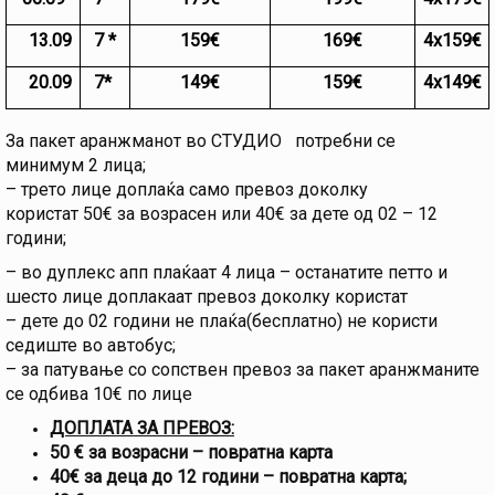
13.09
7 *
159€
169€
4х159€
20.09
7*
149€
159€
4х149€
За пакет аранжманот во СТУДИО потребни се
минимум 2 лица;
– трето лице доплаќа само превоз доколку
користат 50€ за возрасен или 40€ за дете од 02 – 12
години;
– во дуплекс апп плаќаат 4 лица – останатите петто и
шесто лице доплакаат превоз доколку користат
– дете до 02 години не плаќа(бесплатно) не користи
седиште во автобус;
– за патување со сопствен превоз за пакет аранжманите
се одбива 10€ по лице
ДОПЛАТА ЗА ПРЕВОЗ:
50 € за возрасни – повратна карта
40€ за деца до 12 години – повратна карта;