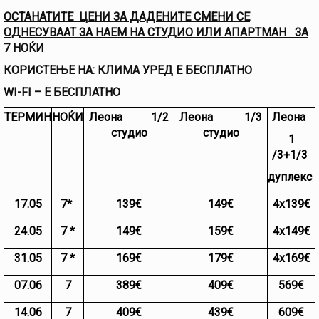
ОСТАНАТИТЕ ЦЕНИ ЗА ДАДЕНИТЕ СМЕНИ СЕ
ОДНЕСУВААТ ЗА НАЕМ НА СТУДИО ИЛИ АПАРТМАН ЗА
7 НОЌИ
КОРИСТЕЊЕ НА: КЛИМА УРЕД Е БЕСПЛАТНО
WI-FI – Е БЕСПЛАТНО
ТЕРМИН
НОЌИ
Леона 1/2
Леона 1/3
Леона
студио
студио
1
/3+1/3
дуплекс
17.05
7*
139€
149€
4х139€
24.05
7 *
149€
159€
4х149€
31.05
7 *
169€
179€
4х169€
07.06
7
389€
409€
569€
14.06
7
409€
439€
609€