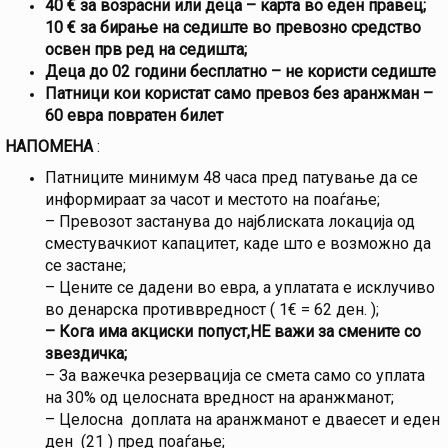
40 € за возрасни или деца – карта во еден правец;
10 € за бирање на седиште во превозно средство
освен прв ред на седишта;
Деца до 02 години бесплатно – не користи седиште
Патници кои користат само превоз без аранжман –
60 евра повратен билет
НАПОМЕНА
:
Патниците минимум 48 часа пред патување да се
информираат за часот и местото на поаѓање;
– Превозот застанува до најблиската локација од
сместувачкиот капацитет, каде што е возможно да
се застане;
– Цените се дадени во евра, а уплатата е исклучиво
во денарска противвредност ( 1€ = 62 ден. );
– Кога има акциски попуст,НЕ важи за смените со
звездичка;
– За важечка резервација се смета само со уплата
на 30% од целосната вредност на аранжманот;
– Целосна доплата на аранжманот е дваесет и еден
ден (21 ) пред поаѓање;