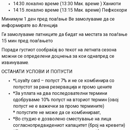
14:30 локално време (13:30 Мак. време ) Ханиоти
14:15 локално време (13:15 Мак. време) Пефкохори
Минимум 1 ден пред поаѓање Ве замолуваме да се
информирате во Агенција
Ги замолуваме патниците да бидат на местата за поаѓање
15 мин пред поаѓањето
Поради густиот сообраќај во текот на летната сезона
можни се определени доцнења за кои однапред се
извинуваме.
ОСТАНАТИ УСЛОВИ И ПОПУСТИ
*Loyalty card – попуст 7% и не се комбинира со
попустот за рана резервација и промо цените
*За уплата на два последователни термини
одобруваме 10% попуст на вториот термин (овој
попуст не е важечки за промо термините)
* попустите не може да се комбинираат,
*Во студио е дозволено сместување на лица
согласнопредвидениот капацитет (број на кревети)