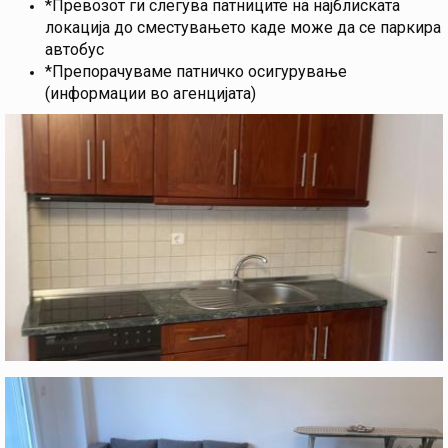
*Превозот ги слегува патниците на најблиската
локација до сместувањето каде може да се паркира
автобус
*Препорачуваме патничко осигурување
(информации во агенцијата)