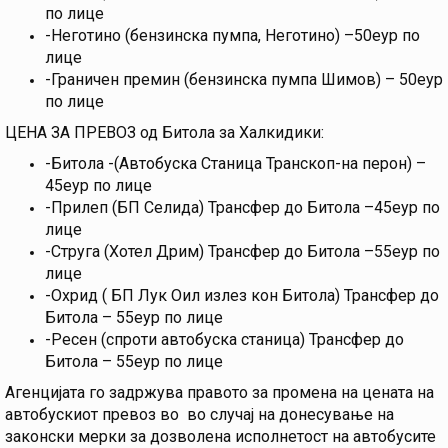
по лице
-Неготино (бензинска пумпа, Неготино) –50еур по
лице
-Граничен премин (бензинска пумпа Шимов) – 50еур
по лице
ЦЕНА ЗА ПРЕВОЗ од Битола за Халкидики:
-Битола -(Автобуска Станица Транскоп-на перон) –
45еур по лице
-Прилеп (БП Селида) Трансфер до Битола –45еур по
лице
-Струга (Хотел Дрим) Трансфер до Битола –55еур по
лице
-Охрид ( БП Лук Оил излез кон Битола) Трансфер до
Битола – 55еур по лице
-Ресен (спроти автобуска станица) Трансфер до
Битола – 55еур по лице
Агенцијата го задржува правото за промена на цената на
автобускиот превоз во во случај на донесување на
законски мерки за дозволена исполнетост на автобусите