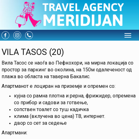
Toggle
VILA TASOS (20)
Вила Тасос се наоѓа во Пефкохори, на мирна локација со
простор за паркинг во околина, на 150м одалеченост од
плажа во областа на таверна Бакалис.
Апартманот е лоциран на приземје и опремен со:
кујна со рамна плотна и рерна, фрижидер, опремена
со прибор и садови за готвење,
сопствен тоалет со туш кадичка
клима (вклучена во цена) ТВ, интернет.
двор со сет за седење
Апартмани: