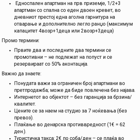
Едноспален апартман на прв приземје, 1/2+3
апартман со спална со еден двоен кревет, во
дневниот престој една аголна гарнитура на
отварање и дополнително легло ранџо (максимум
капацитет 4возр+1деца или 2возр+3деца)
Промо термини:
Првите два и последните два термини се
промотивни – не подлежат на попуст и се
резервираат со 50% аконтација.
Важно да знаете:
Понудата важи за ограничен број апартмани во
претпродажба; може да биде повлечена без најава.
Интернетот во објектот – без гаранција за брзина/
квалитет.
Цените се за наем на студио за 7 ноќевања (без
превоз).
Плаќање во денарска противвредност (1€ = 62
ден.).
Туристичка такса: 2€ по соба/ден – се плаќа во