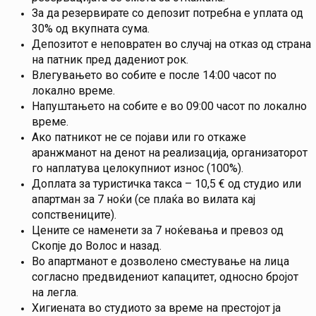
За да резервирате со депозит потребна е уплата од
30% од вкупната сума.
Депозитот е неповратен во случај на отказ од страна
на патник пред дадениот рок.
Влегувањето во собите е после 14:00 часот по
локално време.
Напуштањето на собите е во 09:00 часот по локално
време.
Ако патникот не се појави или го откаже
аранжманот на денот на реализација, организаторот
го наплатува целокупниот износ (100%).
Доплата за туристичка такса – 10,5 € од студио или
апартман за 7 ноќи (се плаќа во вилата кај
сопствениците).
Цените се наменети за 7 ноќевања и превоз од
Скопје до Волос и назад.
Во апартманот е дозволено сместување на лица
согласно предвидениот капацитет, односно бројот
на легла.
Хигиената во студиото за време на престојот ја