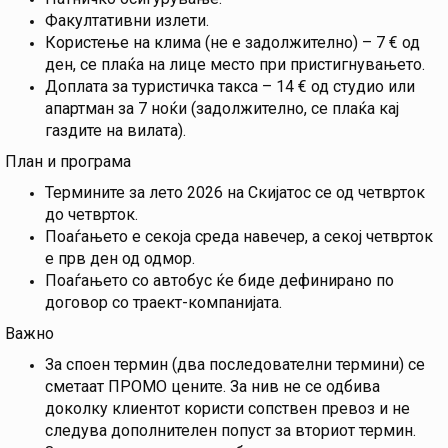
Факултативни излети.
Користење на клима (не е задолжително) – 7 € од
ден, се плаќа на лице место при пристигнувањето.
Доплата за туристичка такса – 14 € од студио или
апартман за 7 ноќи (задолжително, се плаќа кај
газдите на вилата).
План и програма
Термините за лето 2026 на Скијатос се од четврток
до четврток.
Поаѓањето е секоја среда навечер, а секој четврток
е прв ден од одмор.
Поаѓањето со автобус ќе биде дефинирано по
договор со траект-компанијата.
Важно
За споен термин (два последователни термини) се
сметаат ПРОМО цените. За нив не се одбива
доколку клиентот користи сопствен превоз и не
следува дополнителен попуст за вториот термин.