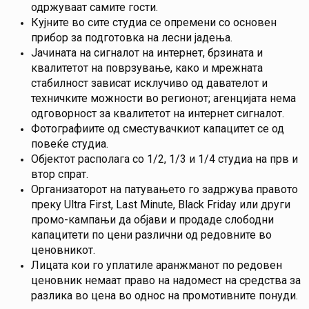
одржуваат самите гости.
Кујните во сите студиа се опремени со основен
прибор за подготовка на лесни јадења.
Јачината на сигналот на интернет, брзината и
квалитетот на поврзување, како и мрежната
стабилност зависат исклучиво од давателот и
техничките можности во регионот; агенцијата нема
одговорност за квалитетот на интернет сигналот.
Фотографиите од сместувачкиот капацитет се од
повеќе студиа.
Објектот располага со 1/2, 1/3 и 1/4 студиа на прв и
втор спрат.
Организаторот на патувањето го задржува правото
преку Ultra First, Last Minute, Black Friday или други
промо-кампањи да објави и продаде слободни
капацитети по цени различни од редовните во
ценовникот.
Лицата кои го уплатиле аранжманот по редовен
ценовник немаат право на надомест на средства за
разлика во цена во однос на промотивните понуди.