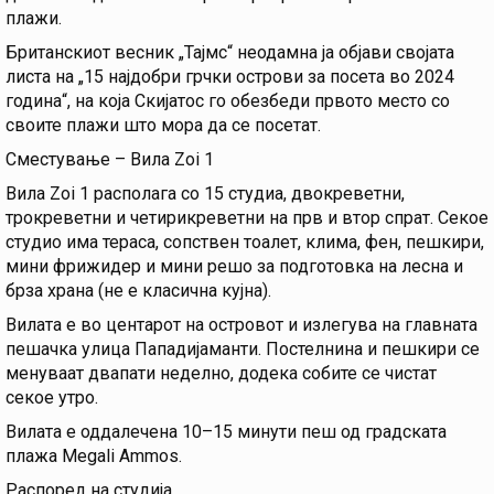
плажи.
Британскиот весник „Тајмс“ неодамна ја објави својата
листа на „15 најдобри грчки острови за посета во 2024
година“, на која Скијатос го обезбеди првото место со
своите плажи што мора да се посетат.
Сместување – Вила Zoi 1
Вила Zoi 1 располага со 15 студиа, двокреветни,
трокреветни и четирикреветни на прв и втор спрат. Секое
студио има тераса, сопствен тоалет, клима, фен, пешкири,
мини фрижидер и мини решо за подготовка на лесна и
брза храна (не е класична кујна).
Вилата е во центарот на островот и излегува на главната
пешачка улица Пападијаманти. Постелнина и пешкири се
менуваат двапати неделно, додека собите се чистат
секое утро.
Вилата е оддалечена 10–15 минути пеш од градската
плажа Megali Ammos.
Распоред на студија