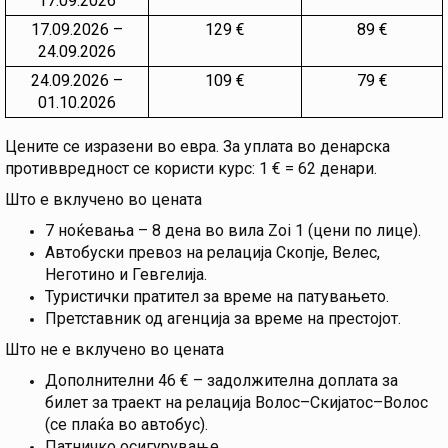
17.09.2026
17.09.2026 –
129 €
89 €
24.09.2026
24.09.2026 –
109 €
79 €
01.10.2026
Цените се изразени во евра. За уплата во денарска
противвредност се користи курс: 1 € = 62 денари.
Што е вклучено во цената
7 ноќевања – 8 дена во вила Zoi 1 (цени по лице).
Автобуски превоз на релација Скопје, Велес,
Неготино и Гевгелија.
Туристички пратител за време на патувањето.
Претставник од агенција за време на престојот.
Што не е вклучено во цената
Дополнителни 46 € – задолжителна доплата за
билет за траект на релација Волос–Скијатос–Волос
(се плаќа во автобус).
Патничко осигурување.