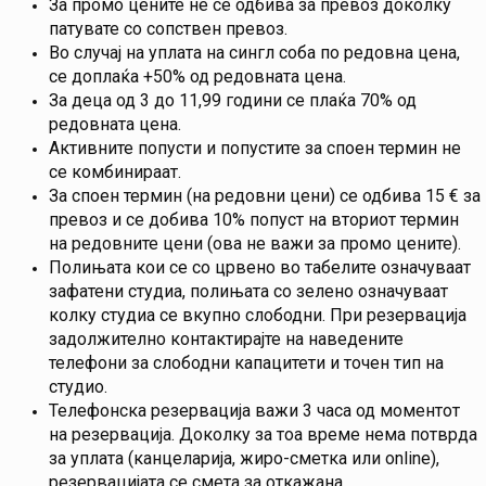
За промо цените не се одбива за превоз доколку
патувате со сопствен превоз.
Во случај на уплата на сингл соба по редовна цена,
се доплаќа +50% од редовната цена.
За деца од 3 до 11,99 години се плаќа 70% од
редовната цена.
Активните попусти и попустите за споен термин не
се комбинираат.
За споен термин (на редовни цени) се одбива 15 € за
превоз и се добива 10% попуст на вториот термин
на редовните цени (ова не важи за промо цените).
Полињата кои се со црвено во табелите означуваат
зафатени студиа, полињата со зелено означуваат
колку студиа се вкупно слободни. При резервација
задолжително контактирајте на наведените
телефони за слободни капацитети и точен тип на
студио.
Телефонска резервација важи 3 часа од моментот
на резервација. Доколку за тоа време нема потврда
за уплата (канцеларија, жиро-сметка или online),
резервацијата се смета за откажана.