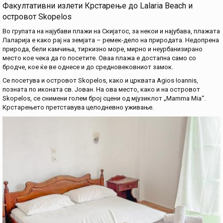
Факултативни излети Крстарење до Lalaria Beach и
островот Skopelos
Во групата на најубави плажи на Скијатос, за некои и најубава, плажата
Лаларија е како рај на земјата – ремек-дело на природата. Недопрена
природа, бели камчиња, тиркизно море, мирно и неурбанизирано
место кое чека да го посетите. Оваа плажа е достапна само со
бродче, кое ќе ве однесе и до средновековниот замок.
Се посетува и островот Skopelos, како и црквата Agios Ioannis,
позната по иконата св. Јован. На ова место, како и на островот
Skopelos, се снимени голем број сцени од мјузиклот „Mamma Mia“.
Крстарењето претставува целодневно уживање.