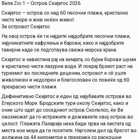
Вила Zoi 1 – Остров Скијатос 2026
Скијатос – остров со над 60 песочни плажи, кристално
чисто море и жив ноќен живот.
За островот Скијатос
На овој остров ќе ги најдете најдобрите песочни плажи,
најуникатните кафулиња и барови, како и најдобрите
таверни каде се подготвува свежа морска храна.
Скијатос е навистина рај на земјата, со бујни борови шуми
и кристално чисти лазурни води. И покрај брзиот раст на
туризмот во последните децении, островот е сè уште
живописен и недопрен и благословен со повеќе од 60
прекрасно чисти плажи.
Дефинитивно Скијатос е еден од најубавите острови во
Егејското Море. Бродските тури околу Скијатос, како и
оние што одат до соседниот остров Скопелос, ќе Ви
овозможат да го истражите и доживеете овој остров во
целост. Плажата Лаларија нека биде прва на листата од
места кои мора да ги посетите. Најголем дел од брегот во
должина од 44 километри е прекриен со раскошни