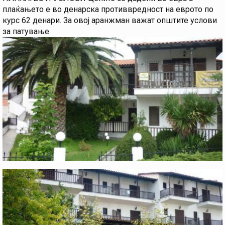
плаќањето е во денарска противвредност на еврото по
курс 62 денари. За овој аранжман важат oпштите услови
за патување