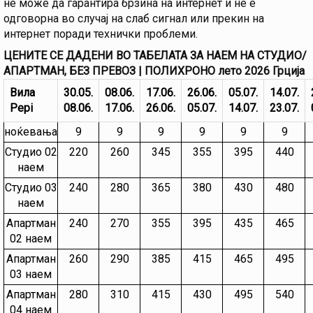
не може да гарантира брзина на интернет и не е
одговорна во случај на слаб сигнал или прекин на
интернет поради технички проблеми.
ЦЕНИТЕ СЕ ДАДЕНИ ВО ТАБЕЛАТА ЗА НАЕМ НА СТУДИО/
АПАРТМАН, БЕЗ ПРЕВОЗ | ПОЛИХРОНО лето 2026 Грција​
Вила
30.05.
08.06.
17.06.
26.06.
05.07.
14.07.
Pepi
08.06.
17.06.
26.06.
05.07.
14.07.
23.07.
ноќевања
9
9
9
9
9
9
Студио 02
220
260
345
355
395
440
наем
Студио 03
240
280
365
380
430
480
наем
Апартман
240
270
355
395
435
465
02 наем
Апартман
260
290
385
415
465
495
03 наем
Апартман
280
310
415
430
495
540
04 наем