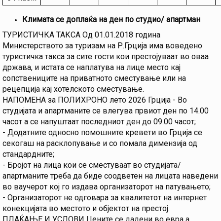
Климата се доплаќа на ден по студио/ апартман
ТУРИСТИЧКА ТАКСА Од 01.01.2018 година
Министерството за туризам на Р.Грција има воведено
туристичка такса за сите гости кои престојуваат во оваа
држава, и истата се наплатува на лице место кај
сопствениците на приватното сместување или на
рецепција кај хотелското сместување.
НАПОМЕНА за ПОЛИХРОНО лето 2026 Грција - Во
студијата и апартманите се влегува првиот ден по 14.00
часот а се напуштаат последниот ден до 09.00 часот;
- Додатните односно помошните кревети во Грција се
секогаш на расклопување и со помала димензија од
стандардните;
- Бројот на лица кои се сместуваат во студијата/
апартманите треба да биде соодветен на лицата наведени
во ваучерот кој го издава организаторот на патувањето;
- Организаторот не одговара за квалитетот на интернет
конекцијата во местото и објектот на престој.
ПЛАЌАЊЕ И УСЛОВИ Цените се дадени во евра а