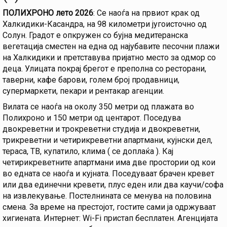
ПОЛИХРОНО лето 2026
: Се наоѓа на првиот крак од
Халкидики-Касандра, на 98 километри југоисточно од
Солун. Градот е опкружен со бујна медитеранска
вегетација сместен на една од најубавите песочни плажи
на Халкидики и претставува пријатно место за одмор со
деца. Улицата покрај брегот е преполна со ресторани,
таверни, кафе барови, голем број продавници,
супермаркети, пекари и рентакар агенции.
Вилата се наоѓа на околу 350 метри од плажата во
Полихроно и 150 метри од центарот. Поседува
двокреветни и трокреветни студија и двокреветни,
трикреветни и четирикреветни апартмани, кујнски дел,
тераса, ТВ, купатило, клима ( се доплаќа ). Кај
четирикреветните апартмани има две простории од кои
во едната се наоѓа и кујната. Поседуваат брачен кревет
или два единечни кревети, плус еден или два каучи/софа
на извлекување. Постелнината се менува на половина
смена. За време на престојот, гостите сами ја одржуваат
хигиената. Интернет: Wi-Fi пристап бесплатен. Агенцијата