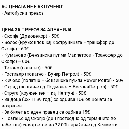
ВО ЦЕНАТА НЕ Е ВКЛУЧЕНО:
- Автобуски превоз
ЦЕНА ЗА ПРЕВОЗ ЗА АЛБАНИЈА:
- Скопје (Дрводекор) - 50€
- Велес (кружен тек кај Коструницата – трансфер до
Скопје) - 60€
- Куманово (Бензинска пупма Макпетрол - Трансфер до
Скопје) – 60€
- Тетово (попатно) - 50€
- Гостивар (попатно - Бунар Петрол) - 50€
- Кичево (попатно – бензинска пумпа Power Petrol) - 50€
- Охрид (поаѓање од Подмоље – БесјаниПетрол) - 50€
- Струга (кружен тек – кај Нептун) - 50€
- За деца (02-11.99 год.) се одбива 10€ од цената за
возрасен
- За билет во еден правец се одбива 15€
- Поаѓање од Скопје (ден претходно од термините во
табелата) секој петок во 22:00h, враќање од Ксамил и