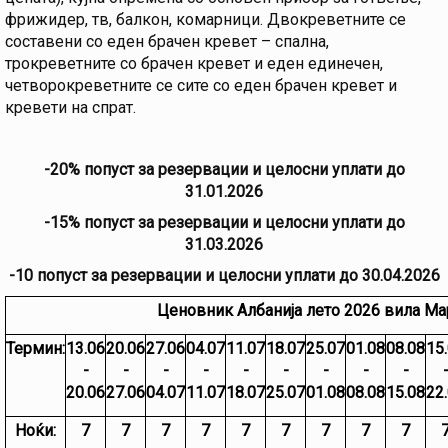
фрижидер, тв, балкон, комарници. Двокреветните се
составени со еден брачен кревет – спална,
трокреветните со брачен кревет и еден единечен,
четворокреветните се сите со еден брачен кревет и
кревети нa спрат.
-20% попуст за резервации и целосни уплати до
31.01.2026
-15% попуст за резервации и целосни уплати до
31.03.2026
-10 попуст за резервации и целосни уплати до 30.04.2026
Ценовник Албанија лето 2026 вила Ма
Термин:
13.06
20.06
27.06
04.07
11.07
18.07
25.07
01.08
08.08
15
-
-
-
-
-
-
-
-
-
20.06
27.06
04.07
11.07
18.07
25.07
01.08
08.08
15.08
22
Ноќи:
7
7
7
7
7
7
7
7
7