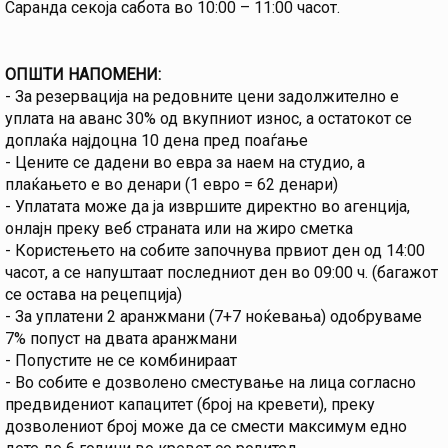
Саранда секоја сабота во 10:00 – 11:00 часот.
ОПШТИ НАПОМЕНИ:
- За резервација на редовните цени задолжително е
уплата на аванс 30% од вкупниот износ, а остатокот се
доплаќа најдоцна 10 дена пред поаѓање
- Цените се дадени во евра за наем на студио, а
плаќањето е во денари (1 евро = 62 денари)
- Уплатата може да ја извршите директно во агенција,
онлајн преку веб страната или на жиро сметка
- Користењето на собите започнува првиот ден од 14:00
часот, а се напуштаат последниот ден во 09:00 ч. (багажот
се остава на рецепција)
- За уплатени 2 аранжмани (7+7 ноќевања) одобруваме
7% попуст на двата аранжмани
- Попустите не се комбинираат
- Во собите е дозволено сместување на лица согласно
предвидениот капацитет (број на кревети), преку
дозволениот број може да се смести максимум едно