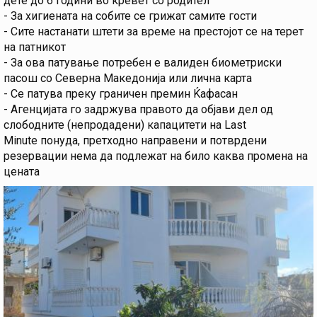
дете до 6 години во кревет со родител
- За хигиената на собите се грижат самите гости
- Сите настанати штети за време на престојот се на терет
на патникот
- За ова патување потребен е валиден биометриски
пасош со Северна Македонија или лична карта
- Се патува преку граничен премин Ќафасан
- Агенцијата го задржува правото да објави дел од
слободните (непродадени) капацитети на Last
Minute понуда, претходно направени и потврдени
резервации нема да подлежат на било каква промена на
цената