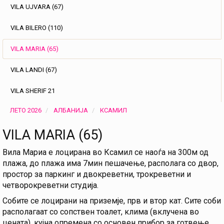
VILA UJVARA (67)
VILA BILERO (110)
VILA MARIA (65)
VILA LANDI (67)
VILA SHERIF 21
ЛЕТО 2026
АЛБАНИЈА
КСАМИЛ
VILA MARIA (65)
Вила Мариа е лоцирана во Ксамил се наоѓа на 300м од
плажа, до плажа има 7мин пешачење, располага со двор,
простор за паркинг и двокреветни, трокреветни и
четворокреветни студија.
Собите се лоцирани на приземје, прв и втор кат. Сите соби
располагаат со сопствен тоалет, клима (вклучена во
цената), кујна опремена со основен прибор за готвење,