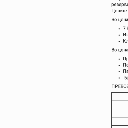
резерва
Цените 
Во цена
7 
Ин
К
Во цена
Пр
Па
Па
Ту
ПРЕВОЗ: