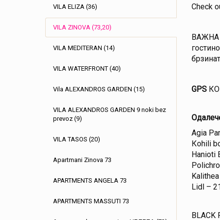
Check ou
VILA ELIZA (36)
VILA ZINOVA (73,20)
ВАЖНA Н
гостино
VILA MEDITERAN (14)
брзинат
VILA WATERFRONT (40)
GPS
КО
Vila ALEXANDROS GARDEN (15)
VILA ALEXANDROS GARDEN 9 noki bez
Одалеч
prevoz (9)
Agia Pa
VILA TASOS (20)
Кohili 
Hanioti
Apartmani Zinova 73
Polichr
Kalithea
APARTMENTS ANGELA 73
Lidl – 2
APARTMENTS MASSUTI 73
BLACK F