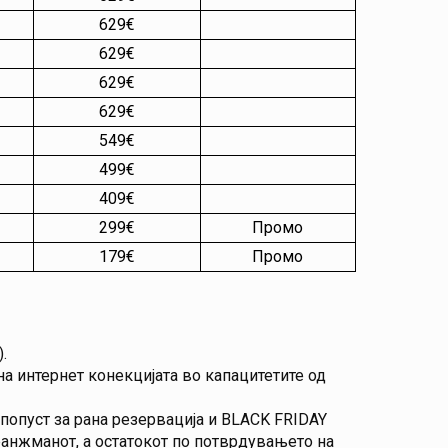
629€
629€
629€
629€
549€
499€
409€
299€
Промо
179€
Промо
.
на интернет конекцијата во капацитетите од
попуст за рана резервација и BLACK FRIDAY
ранжманот, а остатокот по потврдувањето на