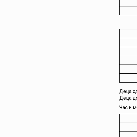
Деца од
Деца до
Час и м