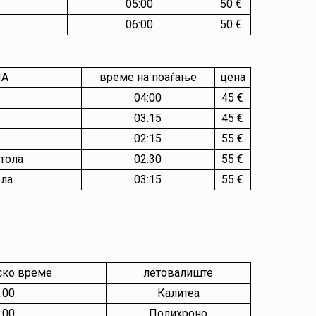
05:00
50 €
06:00
50 €
ЛА
време на поаѓање
цена
04:00
45 €
03:15
45 €
02:15
55 €
итола
02:30
55 €
ола
03:15
55 €
ско време
летовалиште
:00
Калитеа
:00
Полихроно