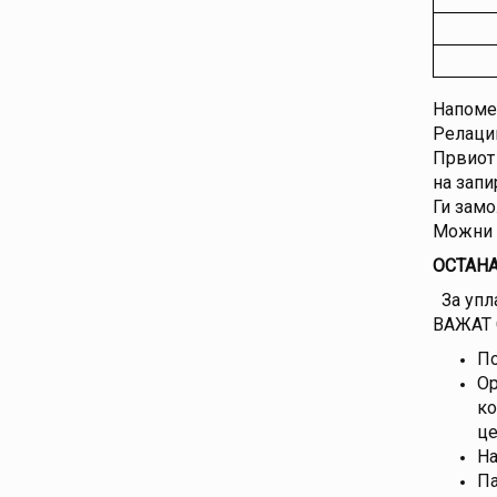
Напоме
Релации
Првиот 
на запи
Ги замо
Можни с
ОСТАНА
За упла
ВАЖАТ 
По
Ор
ко
це
На
Па