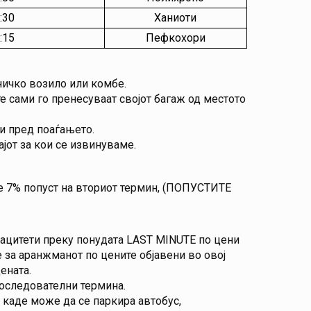
:30
Ханиоти
:15
Пефкохори
ничко возило или комбе.
 сами го пренесуваат својот багаж од местото
и пред поаѓањето.
јот за кои се извинуваме.
е 7% попуст на вториот термин, (ПОПУСТИТЕ
пацитети преку понудата LAST MINUTE по цени
е за аранжманот по цените објавени во овој
ената.
последователни термина.
 каде може да се паркира автобус,