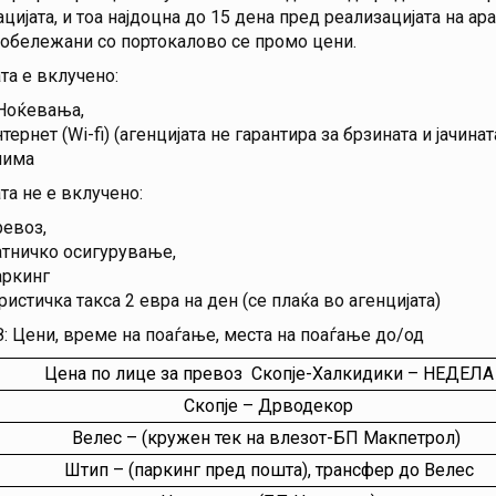
цијата, и тоа најдоцна до 15 дена пред реализацијата на ар
обележани со портокалово се промо цени.
та е вклучено:
Ноќевања,
тернет (Wi-fi) (агенцијата не гарантира за брзината и јачинат
лима
та не е вклучено:
евоз,
тничко осигурување,
ркинг
ристичка такса 2 евра на ден (се плаќа во агенцијата)
 Цени, време на поаѓање, места на поаѓање до/од
Цена по лице за превоз Скопје-Халкидики – НЕДЕЛА
Скопје – Дрводекор
Велес – (кружен тек на влезот-БП Макпетрол)
Штип – (паркинг пред пошта), трансфер до Велес