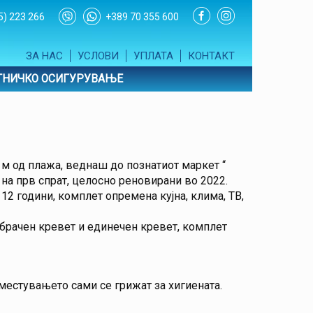
5) 223 266
+389 70 355 600
ЗА НАС
УСЛОВИ
УПЛАТА
КОНТАКТ
ТНИЧКО ОСИГУРУВАЊЕ
 м од плажа, веднаш до познатиот маркет “
а на прв спрат, целосно реновирани во 2022.
12 години, комплет опремена кујна, клима, ТВ,
а, брачен кревет и единечен кревет, комплет
сместувањето сами се грижат за хигиената.