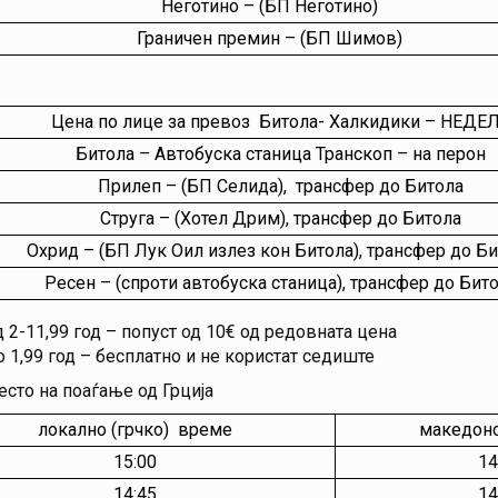
Неготино – (БП Неготино)
Граничен премин – (БП Шимов)
Цена по лице за превоз Битола- Халкидики – НЕДЕ
Битола – Автобуска станица Транскоп – на перон
Прилеп – (БП Селида), трансфер до Битола
Струга – (Хотел Дрим), трансфер до Битола
Охрид – (БП Лук Оил излез кон Битола), трансфер до Б
Ресен – (спроти автобуска станица), трансфер до Бит
 2-11,99 год – попуст од 10€ од редовната цена
 1,99 год – бесплатно и не користат седиште
есто на поаѓање од Грција
локално (грчко) време
македон
15:00
14
14:45
14