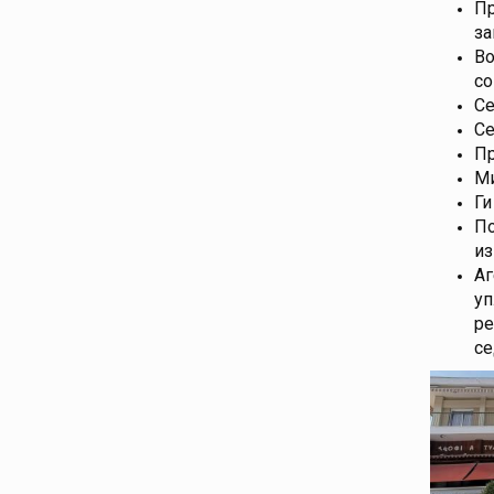
Пр
за
Во
со
Се
Се
Пр
Ми
Ги
По
из
Аг
уп
ре
се