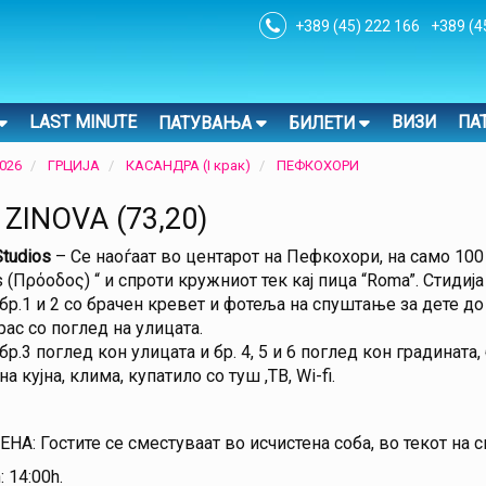
+389 (45) 222 166
+389 (4
LAST MINUTE
ВИЗИ
ПА
ПАТУВАЊА
БИЛЕТИ
026
ГРЦИЈА
КАСАНДРА (I крак)
ПЕФКОХОРИ
 ZINOVA (73,20)
Studios
– Се наоѓаат во центарот на Пефкохори, на само 100
 (Πρόοδος) “ и спроти кружниот тек кај пица “Roma”. Стидиј
бр.1 и 2 со брачен кревет и фотеља на спуштање за дете до 
ерас со поглед на улицата.
бр.3 поглед кон улицата и бр. 4, 5 и 6 поглед кон градинат
а кујна, клима, купатило со туш ,ТВ, Wi-fi.
А: Гостите се сместуваат во исчистена соба, во текот на 
: 14:00h.