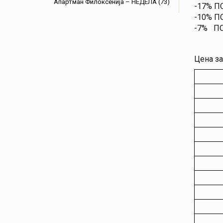
Апартман Филоксенија – НЕДЕЛА (73)
-17% П
-10% П
-7% ПО
Цена за