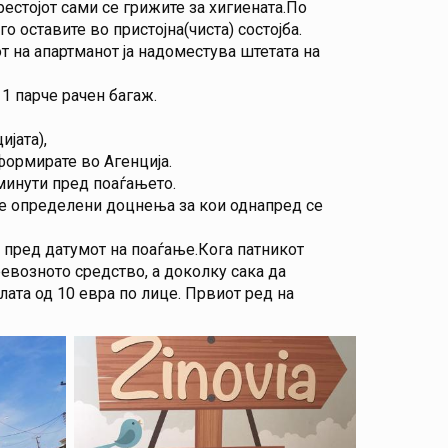
естојот сами се грижите за хигиената.По
 оставите во пристојна(чиста) состојба.
от на апартманот ја надоместува штетата на
 1 парче рачен багаж.
јата),
ормирате во Агенција.
минути пред поаѓањето.
 се определени доцнења за кои однапред се
а пред датумот на поаѓање.Кога патникот
евозното средство, а доколку сака да
ата од 10 евра по лице. Првиот ред на