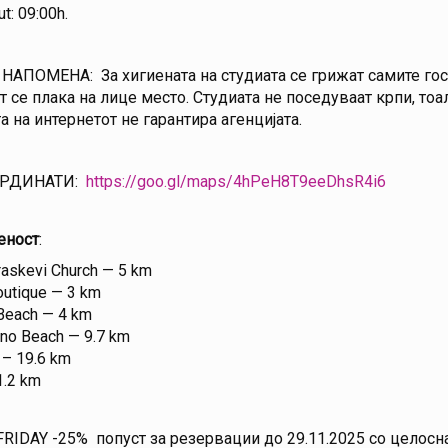
t: 09:00h.
АПОМЕНА: За хигиената на студиата се грижат самите гост
т се плака на лице место. Студиата не поседуваат крпи, тоал
а на интернетот не гарантира агенцијата.
РДИНАТИ:
https://goo.gl/maps/4hPeH8T9eeDhsR4i6
еност
:
raskevi Church — 5 km
boutique — 3 km
 Beach — 4 km
ono Beach — 9.7 km
 – 19.6 km
1.2 km
RIDAY -25% попуст за резервации до 29.11.2025 со целосна