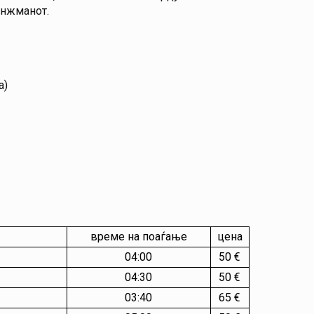
анжманот.
а)
време на поаѓање
цена
04:00
50 €
04:30
50 €
03:40
65 €