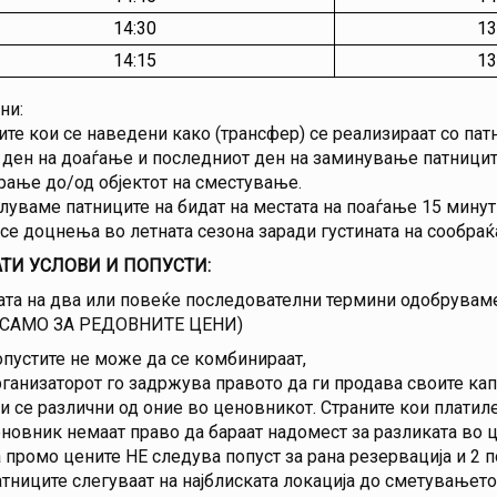
14:30
13
14:15
13
ни:
те кои се наведени како (трансфер) се реализираат со пат
ден на доаѓање и последниот ден на заминување патниците
рање до/од објектот на сместување.
луваме патниците на бидат на местата на поаѓање 15 минут
е доцнења во летната сезона заради густината на сообраќа
ТИ УСЛОВИ И ПОПУСТИ:
та на два или повеќе последователни термини одобрувам
САМО ЗА РЕДОВНИТЕ ЦЕНИ)
пустите не може да се комбинираат,
ганизаторот го задржува правото да ги продава своите ка
и се различни од оние во ценовникот. Страните кои платил
новник немаат право да бараат надомест за разликата во ц
 промо цените НЕ следува попуст за рана резервација и 2 
тниците слегуваат на најблиската локација до сметувањето