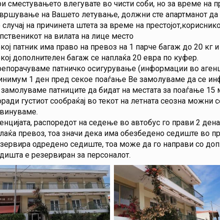
и сместувањето влегувате во чисти соби, но за време на пр
вршување на Вашето летување, должни сте апартманот да го
 случај на причинета штета за време на престојот,корисник
пственикот на вилата на лице место
кој патник има право на превоз на 1 парче багаж до 20 кг и
кој дополнителен багаж се наплаќа 20 евра по куфер.
епорачуваме патничко осигурување (информации во агенци
нимум 1 ден пред секое поаѓање Ве замолуваме да се инф
 замолуваме патниците да бидат на местата за поаѓање 15 
ради густиот сообраќај во текот на летната сеозна можни
винуваме.
енцијата, распоредот на седење во автобус го прави 2 ден
лаќа превоз, тоа значи дека има обезбедено седиште во пр
зервира одредено седиште, тоа може да го направи со допл
дишта е резервиран за персоналот.