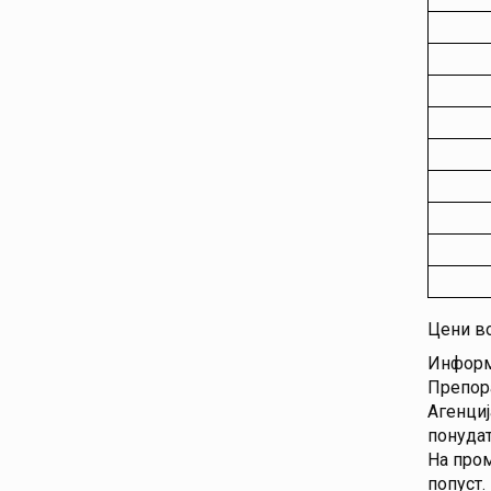
Цени в
Информа
Препора
Агенциј
понудат
На пром
попуст.