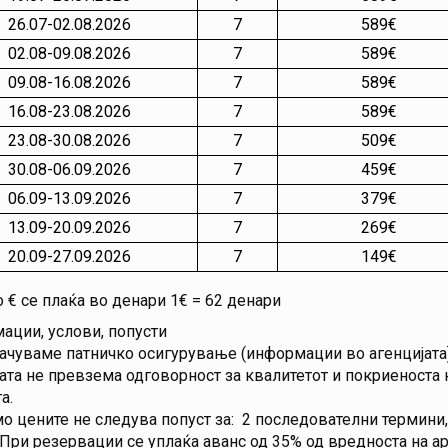
26.07-02.08.2026
7
589€
02.08-09.08.2026
7
589€
09.08-16.08.2026
7
589€
16.08-23.08.2026
7
589€
23.08-30.08.2026
7
509€
30.08-06.09.2026
7
459€
06.09-13.09.2026
7
379€
13.09-20.09.2026
7
269€
20.09-27.09.2026
7
149€
о € се плаќа во денари 1€ = 62 денари
ции, услови, попусти
чуваме патничко осигурување (информации во агенцијата)
ата не превзема одговорност за квалитетот и покриеноста 
а.
о цените не следува попуст за: 2 последователни термини,
 При резервации се уплаќа аванс од 35% од вредноста на а