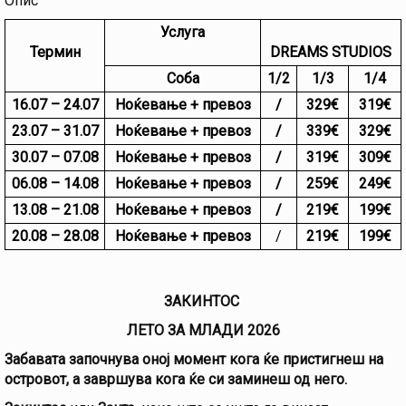
Опис
Услуга
Термин
DREAMS STUDIOS
Соба
1/2
1/3
1/4
16.07 – 24.07
Ноќевање + превоз
/
329
€
319
€
23.07 – 31.07
Ноќевање + превоз
/
339
€
329
€
30.07 – 07.08
Ноќевање + превоз
/
319
€
309
€
06.08 – 14.08
Ноќевање + превоз
/
259
€
249
€
13.08 – 21.08
Ноќевање + превоз
/
219
€
199
€
20.08 – 28.08
Ноќевање + превоз
/
219
€
199
€
ЗАКИНТОС
ЛЕТО ЗА МЛАДИ 2026
Забавата започнува оној момент кога ќе пристигнеш на
островот, а завршува кога ќе си заминеш од него.