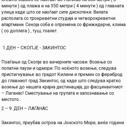
минути ) од плажа и на 350 метри ( 4 минути ) од главната
улица каде што се наоѓаат сите дискотеки. Вилата
располага со трокреветни студија и четворокреветни
апартмани. Секоја соба е опремена со фрижидерче, клима
( со доплата ) , туш, тоалет.
1 ДЕН – СКОПЈЕ - ЗАКИНТОС
Поаѓање од Скопје во вечерните часови. Возење со
попатни паузи и одмори. По ноќното возење, следува
пристигнување во градот Килини и премин со фериброд
до главниот град Закинтос, од каде што следува кратко
возење до нашата крајна дестинација, до фасцинантниот
– Лаганас! Сместување на групата и запознавање со
местото...
2 – 9. ДЕН – ЛАГАНАС
Закинтос, преубав остров на Јонското Море, веќе години