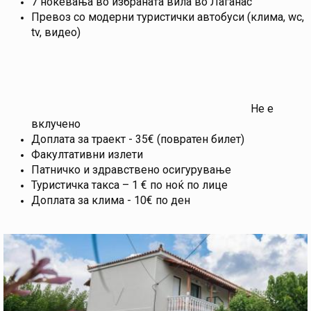
7 ноќевања во избраната вила во Лаганас
Превоз со модерни туристички автобуси (клима, wc,
tv, видео)
Не е
вклучено
Доплата за траект - 35€ (повратен билет)
Факултативни излети
Патничко и здравствено осигурување
Туристичка такса – 1 € по ноќ по лице
Доплата за клима - 10€ по ден