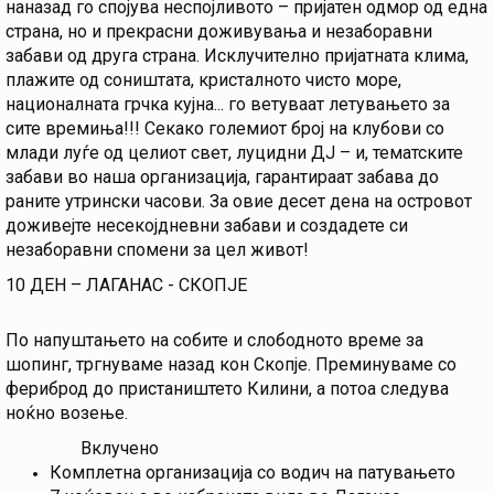
наназад го спојува неспојливото – пријатен одмор од една
страна, но и прекрасни доживувања и незаборавни
забави од друга страна. Исклучително пријатната клима,
плажите од соништата, кристалното чисто море,
националната грчка кујна... го ветуваат летувањето за
сите времиња!!! Секако големиот број на клубови со
млади луѓе од целиот свет, луцидни ДЈ – и, тематските
забави во наша организација, гарантираат забава до
раните утрински часови. За овие десет дена на островот
доживејте несекојдневни забави и создадете си
незаборавни спомени за цел живот!
10 ДЕН – ЛАГАНАС - СКОПЈЕ
По напуштањето на собите и слободното време за
шопинг, тргнуваме назад кон Скопје. Преминуваме со
фериброд до пристаништето Килини, а потоа следува
ноќно возење.
Вклучено
Комплетна организација со водич на патувањето