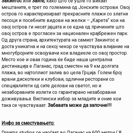
Закинтос
или
Занте,
како што се уште го викаат
мештаните, е трет по големина од Јонските острови. Овој
остров го карактеризираат прекрасните плажи со златни
песоци и посебните видови на желки – „Карета“ кои на
овој остров ги несат јајцата и се една од причините што
овој остров е прогласен за национален крајбрежен парк.
Од друга страна, архитектурата на самиот Закинтос е
доста уникатна и на секој чекор се чувствува влијание на
многубројните освојувачи кои владееле со овој простор.
Место кое и оваа година ќе биде наша централна
дестинација е Лаганас, град сместен на 9 км долгата
плажа, во најтоплиот залив во цела Грција. Голем број
врвни дискотеки и клубови, одлични ресторани со
специјалитети од сите делови на светот, но и
незаборавните излети со гарантирано незаборавни
доживувања. Вистински избор за младите и оние кои
така се чувствуваат.
Забавата може да започне!!!
Инфо за сместувањето:
Dreams studios се наоѓаат во Лаганас на 600 метри ( 8