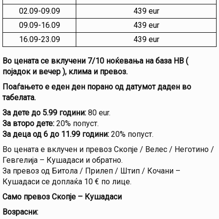
02.09-09.09
439 eur
09.09-16.09
439 eur
16.09-23.09
439 eur
Во цената се вклучени 7/10 ноќевања на база HB (
појадок и вечер ), клима и превоз.
Поаѓањето е еден ден порано од датумот даден во
табелата.
За дете до 5.99 години:
80 eur.
За второ дете:
20% попуст.
За деца од 6 до 11.99 години:
20% попуст.
Во цената е вклучен и превоз Скопје / Велес / Неготино /
Гевгелија – Кушадаси и обратно.
За превоз од Битола / Прилеп / Штип / Кочани –
Кушадаси се доплаќа 10 € по лице.
Само превоз Скопје – Кушадаси
Возрасни: