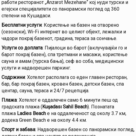
работи ресторанот „Anzarot Mezehane“ кој нуди турски и
егејски специјалитети со панорамски поглед од 360
степени на Кушадаси.
Бесплатни услуги
: Користење на базен на отворено
(сезонски), Wi-Fi интернет во целиот објект, лежалки и
чадори покрај базенот, градина, тераса за сончање.
Услуги со доплата
: Пијалоци во барот (вклучувајќи го и
барот покрај базен), спа третмани и масажи, користење
сауна и амам (турска бања), сеф во соба, медицински
услуги и надворешен паркинг.
Содржини
: Хотелот располага со еден главен ресторан,
бар, бар покрај базен, кровен базен, детски базен, спа
центар, сауна, тераса и 24/7 рецепција.
Плажа
: Хотелот е оддалечен само 6 минути пеш од
градската плажа (
Kuşadası Sahil Beach
). Познатата
плажа
Ladies Beach
е на оддалеченост од околу 3.7 км,
додека Green Beach е на околу 4.4 км.
Спорт и забава
: Надворешен базен со панорамски поглед,