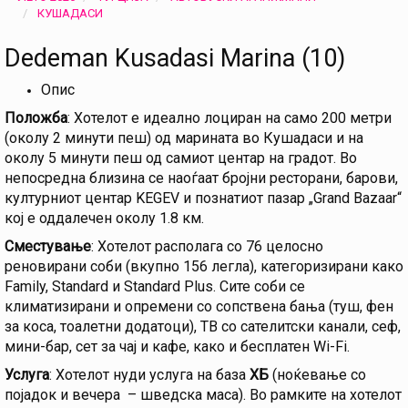
КУШАДАСИ
Dedeman Kusadasi Marina (10)
Опис
Положба
: Хотелот е идеално лоциран на само 200 метри
(околу 2 минути пеш) од марината во Кушадаси и на
околу 5 минути пеш од самиот центар на градот. Во
непосредна близина се наоѓаат бројни ресторани, барови,
културниот центар KEGEV и познатиот пазар „Grand Bazaar“
кој е оддалечен околу 1.8 км.
Сместување
: Хотелот располага со 76 целосно
реновирани соби (вкупно 156 легла), категоризирани како
Family, Standard и Standard Plus. Сите соби се
климатизирани и опремени со сопствена бања (туш, фен
за коса, тоалетни додатоци), ТВ со сателитски канали, сеф,
мини-бар, сет за чај и кафе, како и бесплатен Wi-Fi.
Услуга
: Хотелот нуди услуга на база
ХБ
(ноќевање со
појадок и вечера – шведска маса). Во рамките на хотелот