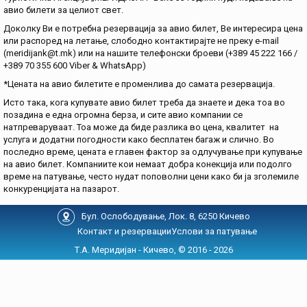
авио билети за целиот свет.
Доколку Ви е потребна резервација за авио билет, Ве интересира цена
или распоред на летање, слободно контактирајте не преку e-mail
(meridijank@t.mk) или на нашите телефонски броеви (+389 45 222 166 /
+389 70 355 600 Viber & WhatsApp)
*Цената на авио билетите е променлива до самата резервација.
Исто така, кога купувате авио билет треба да знаете и дека тоа во
позадина е една огромна берза, и сите авио компании се
натпреваруваат. Тоа може да биде разлика во цена, квалитет на
услуга и додатни погодности како бесплатен багаж и слично. Во
последно време, цената е главен фактор за одлучување при купување
на авио билет. Компаниите кои немаат добра конекција или подолго
време на патување, често нудат поповолни цени како би ја зголемиле
конкуренцијата на пазарот.
Бул. Ослободување, Лок. 8, 6250 Кичево
Контакт и резервации
Услови за патување
Т.А. Меридијан - Кичево, © 2016 - 2026