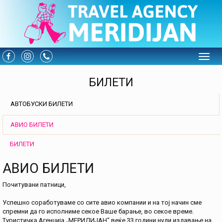
Toggle
БИЛЕТИ
АВТОБУСКИ БИЛЕТИ
АВИО БИЛЕТИ
БИЛЕТИ
АВИО БИЛЕТИ
Почитувани патници,
Успешно соработуваме со сите авио компании и на тој начин сме
спремни да го исполниме секое Ваше барање, во секое време.
Туристичка Агенција „МЕРИДИЈАН“ веќе 33 години нуди издавање на