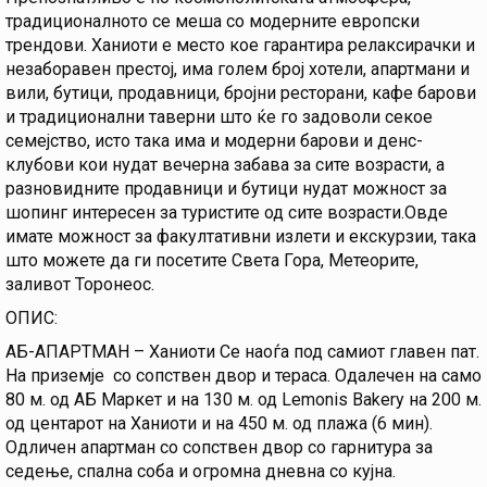
традиционалното се меша со модерните европски
трендови. Ханиоти е место кое гарантира релаксирачки и
незаборавен престој, има голем број хотели, апартмани и
вили, бутици, продавници, бројни ресторани, кафе барови
и традиционални таверни што ќе го задоволи секое
семејство, исто така има и модерни барови и денс-
клубови кои нудат вечерна забава за сите возрасти, а
разновидните продавници и бутици нудат можност за
шопинг интересен за туристите од сите возрасти.Овде
имате можност за факултативни излети и екскурзии, така
што можете да ги посетите Света Гора, Метеорите,
заливот Торонеос.
ОПИС:
АБ-АПАРТМАН – Ханиоти Се наоѓа под самиот главен пат.
На приземје со сопствен двор и тераса. Одалечен на само
80 м. од АБ Маркет и на 130 м. од Lemonis Bakery на 200 м.
од центарот на Ханиоти и на 450 м. од плажа (6 мин).
Одличен апартман со сопствен двор со гарнитура за
седење, спална соба и огромна дневна со кујна.