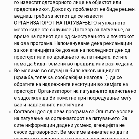
го известат одговорното лице на објектот или
представникот. Доколку проблемот не биде решен,
веднаш треба за истиот да се извести
ОРГАНИЗАТОРОТ НА ПАТУВАЊЕТО и уплатното
место каде сте склучиле Договор за патување, за
време на првиот ден од сместувањето и почетокот
на ова програма. Напоменуваме дека рекламации
за кои агенцијата ќе дознае на последниот ден од
престојот или по враќањето на патниците, истите
нема да бидат земени во предвид или разгледани.
Ве молиме во случај на било каков инцидент
(кражба, тепачка, сообраќајна незгода….), да се
обратите на надлежните инситуции во земјата на
престојот. Организаторот на патувањето единствено
е задолжен да Ви помогне при посредување меѓу
вас и надлежните институции
Составен дел од оваа програма се Општите услови
на патување на организаторот на патувањето. За
сите информации дадени усмено, агенцијата не
сноси одговорност. Ве молиме внимателно да ги
прочитате условите на патување кои се составен