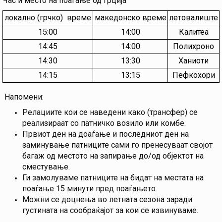
Час и место на поаѓање од Грција
локално (грчко) време
македонско време
летовалиште
15:00
14:00
Калитеа
14:45
14:00
Полихроно
14:30
13:30
Ханиоти
14:15
13:15
Пефкохори
Напомени:
Релациите кои се наведени како (трансфер) се
реализираат со патничко возило или комбе.
Првиот ден на доаѓање и последниот ден на
заминување патниците сами го пренесуваат својот
багаж од местото на запирање до/од објектот на
сместување.
Ги замолуваме патниците на бидат на местата на
поаѓање 15 минути пред поаѓањето.
Можни се доцнења во летната сезона заради
густината на сообраќајот за кои се извинуваме.