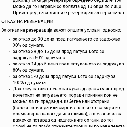
доколку сака да резервира одредено седиште, тоа
може да го направи со доплата од 10 евра по лице.
Првиот ред на седишта е резервиран за персоналот.
ОТКАЗ НА РЕЗЕРВАЦИИ:
За отказ на резервација важат опшите услови , односно:
за отказ до 30 дена пред патувањето се задржува
30% од сумата.
за отказ 29 до 15 дена пред патувањето се
задржува 50% од сумата.
за отказ 14 до 5 дена пред патувањето се задржува
80% од сумата.
за отказ 5-0 дена пред патувањето се задржува
100% од сумата.
Доколку патникот се откажува од аранжманот пред
почетокот на патувањето, поради причини кои не
можел да ги предвиди, избегне или отстрани
(болест, повреда или смрт во потесното семејство,
елементарна непогода или слично), а врз основа на
важечка потврда од надлежните органи, во тој
случај не ги плаќа отказните трошоци по наведената