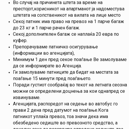
Во случај на причинета штета за време на
престојот,корисникот на апартманот ја надоместува
штетата на сопственикот на вилата на лице место
Секој патник има право на превоз на 1 парче багаж
до 23 кг и 1 парче рачен багаж.
Секој дополнителен багаж се наплаќа 20 евра по
куфер.
Препорачуваме патничко осигурување
(информации во агенцијата),
Минимум 1 ден пред секое поаѓање Ве замолуваме
да се информирате во Агенција.
Ги замолуваме патниците да бидат на местата за
поаѓање 15 минути пред поаѓањето.
Поради густиот сообраќај во текот на летната сеозна
можни се определени доцнења за кои однапред се
извинуваме.
Агенцијата, распоредот на седење во автобус го
прави 2 дена пред датумот на поаѓање.Кога
патникот уплаќа превоз, тоа значи дека има
обезбедено седиште во превозното средство, а