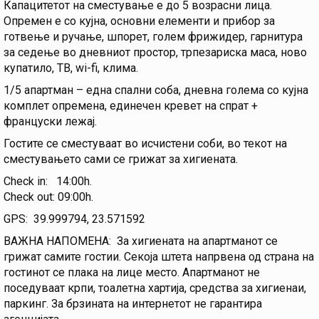
Капацитетот на сместување е до 5 возрасни лица.
Опремен е со кујна, основни елементи и прибор за
готвење и ручање, шпорет, голем фрижидер, гарнитура
за седење во дневниот простор, трпезариска маса, ново
купатило, ТВ, wi-fi, клима.
1/5 апартман – една спални соба, дневна голема со кујна
комплет опремена, единечен кревет на спрат +
француски лежај.
Гостите се сместуваат во исчистени соби, во текот на
сместувањето сами се грижат за хигиената.
Check in: 14:00h.
Check out: 09:00h.
GPS: 39.999794, 23.571592
ВАЖНA НАПОМЕНА: За хигиената на апартманот се
грижат самите гостии. Секоја штета напрвена од страна на
гостинот се плака на лице место. Апартманот не
поседуваат крпи, тоалетна хартија, средства за хигиенаи,
паркинг. За брзината на интернетот не гарантира