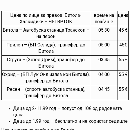
Цена по лице за превоз Битола-
време на
цена
Халкидики – ЧЕТВРТОК
поаѓање
Битола – Автобуска станица Транскоп –
05:30
45 €
на перон
Прилеп – (БП Селида), трансфер до
05:00
45€
Битола
Струга – (Хотел Дрим), трансфер до
03:45
55 €
Битола
Охрид – (БП Лук Оил излез кон Битола),
04:00
55 €
трансфер до Битола
Ресен – (спроти автобуска станица),
04:45
55 €
трансфер до Битола
Деца од 2-11,99 год – попуст од 10€ од редовната
цена
Деца до 1,99 год – бесплатно и не користат седиште