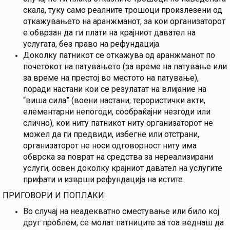
скала, туку само реалните трошоци произлезени од
откажувањето на аранжманот, за кои организаторот
е обврзан да ги плати на крајниот давател на
услугата, без право на рефундација
Доколку патникот се откажува од аранжманот по
почетокот на патувањето (за време на патување или
за време на престој во местото на патување),
поради настани кои се резулатат на влијание на
“виша сила” (воени настани, терористички акти,
елементарни непогоди, сообраќајни незгоди или
слично), кои ниту патникот ниту организаторот не
можел да ги предвиди, избегне или отстрани,
организаторот не носи одговорност ниту има
обврска за поврат на средства за нереализирани
услуги, освен доколку крајниот давател на услугите
прифати и изврши рефундација на истите.
ПРИГОВОРИ И ПОПЛАКИ:
Во случај на неадекватно сместување или било кој
друг проблем, се молат патниците за тоа веднаш да