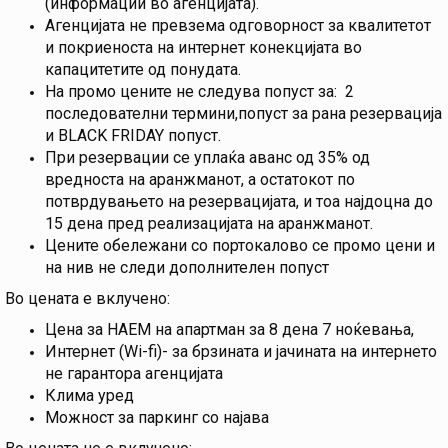
(информации во агенцијата).
Агенцијата не превзема одговорност за квалитетот
и покриеноста на интернет конекцијата во
капацитетите од понудата.
На промо цените не следува попуст за: 2
последователни термини,попуст за рана резервација
и BLACK FRIDAY попуст.
При резервации се уплаќа аванс од 35% од
вредноста на аранжманот, а остатокот по
потврдувањето на резервацијата, и тоа најдоцна до
15 дена пред реализацијата на аранжманот.
Цените обележани со портокалово се промо цени и
на нив не следи дополнителен попуст
Во цената е вклучено:
Цена за НАЕМ на апартман за 8 дена 7 ноќевања,
Интернет (Wi-fi)- за брзината и јачината на интернето
не гарантора агенцијата
Клима уред
Можност за паркинг со најава