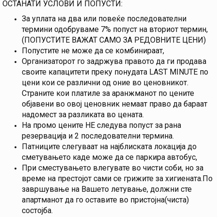
ОСТАНАТИ УСЛОВИ И ПОПУСТИ:
За уплата на два или повеќе последователни
термини одобруваме 7% попуст на вториот термин,
(ПОПУСТИТЕ ВАЖАТ САМО ЗА РЕДОВНИТЕ ЦЕНИ)
Попустите не може да се комбинираат,
Организаторот го задржува правото да ги продава
своите капацитети преку понудата LAST MINUTE по
цени кои се различни од оние во ценовникот.
Страните кои платиле за аранжманот по цените
објавени во овој ценовник немаат право да бараат
надомест за разликата во цената.
На промо цените НЕ следува попуст за рана
резервација и 2 последователни термина.
Патниците слегуваат на најблиската локација до
сметувањето каде може да се паркира автобус,
При сместувањето влегувате во чисти соби, но за
време на престојот сами се грижите за хигиената.По
завршување на Вашето летување, должни сте
апартманот да го оставите во пристојна(чиста)
состојба.