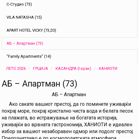
С-Студио (73)
VILA NATASHA (15)
APART HOTEL VICKY (73,20)
АБ – Апартман (73)
"Family Apartments" (14)
ЛЕТО 2026
ГРЦИЈА
КАСАНДРА (I крак)
ХАНИОТИ
АБ – Апартман (73)
АБ – Апартман
Ако сакате вашиот престој, да го поминете уживајќи
покрај море, покрај кристално чиста вода и белата песок
на плажата, во истражување на богатата историја,
уживајќи во врвната гастрономија, ХАНИОТИ е идеален
избор за вашиот незаборавен одмор или подолг престој.
Препознатливо е по космополитската атмосфера,