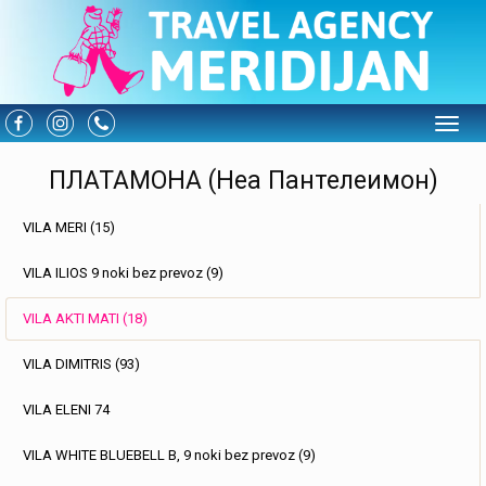
Toggle
ПЛАТАМОНА (Неа Пантелеимон)
VILA MERI (15)
VILA ILIOS 9 noki bez prevoz (9)
VILA AKTI MATI (18)
VILA DIMITRIS (93)
VILA ELENI 74
VILA WHITE BLUEBELL B, 9 noki bez prevoz (9)