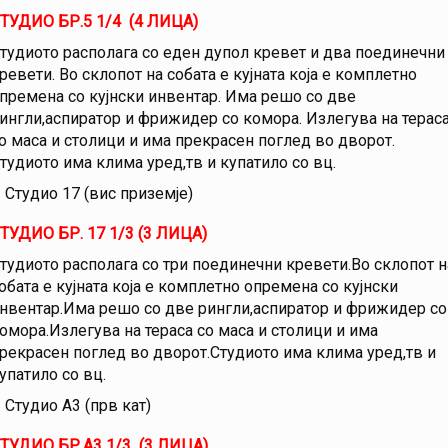
ТУДИО БР.5 1/4 (4 ЛИЦА)
тудиото располага со еден дупол кревет и два поединечни
ревети. Во склопот на собата е кујната која е комплетно
премена со кујнски инвентар. Има решо со две
ингли,аспиратор и фрижидер со комора. Излегува на терас
о маса и столици и има прекрасен поглед во дворот.
тудиото има клима уред,тв и купатило со вц.
Студио 17 (вис приземје)
ТУДИО БР. 17 1/3 (3 ЛИЦА)
тудиото располага со три поединечни кревети.Во склопот н
обата е кујната која е комплетно опремена со кујнски
нвентар.Има решо со две рингли,аспиратор и фрижидер со
омора.Излегува на тераса со маса и столици и има
рекрасен поглед во дворот.Студиото има клима уред,тв и
упатило со вц.
Студио А3 (прв кат)
ТУДИО БР.A3 1/3 (3 ЛИЦА)