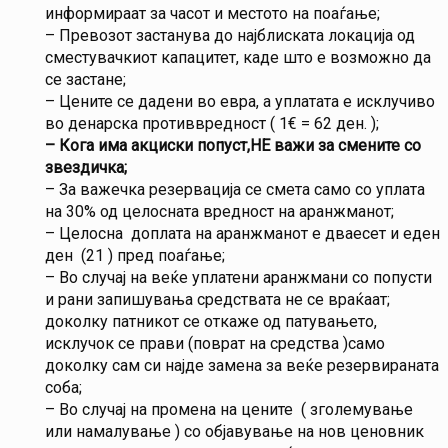
информираат за часот и местото на поаѓање;
– Превозот застанува до најблиската локација од
сместувачкиот капацитет, каде што е возможно да
се застане;
– Цените се дадени во евра, а уплатата е исклучиво
во денарска противвредност ( 1€ = 62 ден. );
– Кога има акциски попуст,НЕ важи за смените со
звездичка
;
– За важечка резервација се смета само со уплата
на 30% од целосната вредност на аранжманот;
– Целосна доплата на аранжманот е дваесет и еден
ден (21 ) пред поаѓање;
– Во случај на веќе уплатени аранжмани со попусти
и рани запишувања средствата не се враќаат;
доколку патникот се откаже од патувањето,
исклучок се прави (поврат на средства )само
доколку сам си најде замена за веќе резервираната
соба;
– Во случај на промена на цените ( зголемување
или намалување ) со објавување на нов ценовник