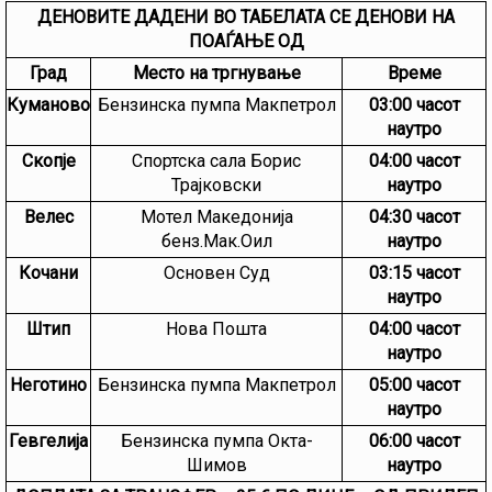
ДЕНОВИТЕ ДАДЕНИ ВО ТАБЕЛАТА СЕ ДЕНОВИ НА
ПОАЃАЊЕ ОД
Град
Место на тргнување
Време
Куманово
Бензинска пумпа Макпетрол
0
3:
00
часот
наутро
Скопје
Спортска сала Борис
0
4:
00
часот
Трајковски
наутро
Велес
Мотел Македонија
04
:
3
0
часот
бенз.Мак.Оил
наутро
Кочани
Основен Суд
03:15 часот
наутро
Штип
Нова Пошта
04
:
0
0
часот
наутро
Неготино
Бензинска пумпа Макпетрол
0
5:
0
0
часот
наутро
Гевгелија
Бензинска пумпа Окта-
0
6:00
часот
Шимов
наутро