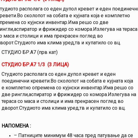
тудиото располага со еден дупол кревет и еден поединечн
ревети.Во сколопот на собата е кујната која е комплетно
премена со кујнски инвентар.Има решо со две
ингли,аспиратор и фрижидер со комора.Излегува на тераса
о маса и столици и има прекрасен поглед во
ворот.Студиото има клима уред,тв и купатило со вц.
СТУДИО БР.A7 (прв кат)
СТУДИО БР.A7 1/3 (3 ЛИЦА)
Студиото располага со еден дупол кревет и еден
поединечни кревети.Во сколопот на собата е кујната која
е комплетно опремена со кујнски инвентар.Има решо со
две рингли,аспиратор и фрижидер со комора.Излегува на
тераса со маса и столици и има прекрасен поглед во
дворот.Студиото има клима уред,тв и купатило со вц.
НАПОМЕНА :
– Патниците минимум 48 часа пред патување да се