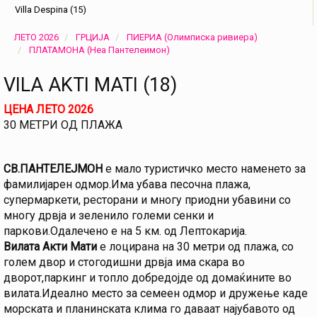
Villa Despina (15)
ЛЕТО 2026
ГРЦИЈА
ПИЕРИА (Олимписка ривиера)
ПЛАТАМОНА (Неа Пантелеимон)
VILA AKTI MATI (18)
ЦЕНА ЛЕТО 2026
30 МЕТРИ ОД ПЛАЖА
СВ.ПАНТЕЛЕЈМОН
е мало туристичко место наменето за
фамилијарен одмор.Има убава песочна плажа,
супермаркети, ресторани и многу приодни убавини со
многу дрвја и зеленило големи сенки и
паркови.Одалечено е на 5 км. од Лептокарија.
Вилата Акти Мати
е лоцирана на 30 метри од плажа, со
голем двор и стогодишни дрвја има скара во
дворот,паркинг и топло добредојде од домаќините во
вилата.Идеално место за семеен одмор и дружење каде
морската и планинската клима го даваат најубавото од