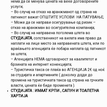
нема да се менува цената на веќе договорените
услуги;
– Во случај на отказ на аранжманот од страна на
патникот важат ОПШТИТЕ УСЛОВИ НА ПАТУВАЊЕ;
– Може да се направи осигурување од ризик –
отказ на аранжман во осигурителна компанија;
– Во случај на направена поголема штета во
СТУДИЈАТА
, сопственикот на вилата има право да
наплати на лице место за направената штета, или по
враќањето агенцијата ќе побара наплата од патникот
за штета;
– Агенцијата НЕМА одговорност за квалитетот и
брзината на интернет конекцијата;
– Туристичка такса се плаќа во АГЕНЦИЈА 2€ од ноќ
за студијата и апартманите ( доколку дојде до
промена на туристичката такса од страна на грчките
власти, цената ќе биде променета ).
СТУДИЈАТА : ИМААТ КРПИ , САПУН И ТОАЛЕТНА
ХАРТИЈА