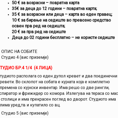
50 € за возрасни – повратна карта
35€ за деца до 12 години – повратна карта;
35 € за возрасни или деца – карта во еден правец;
10 € за бирање на седиште во превозно средство
освен прв ред на седишта;
20 € за прв ред на седиште
Деца до 02 години бесплатно – не користи седиште
ОПИС НА СОБИТЕ
Студио 4 (вис призeмје)
ТУДИО БР.4 1/4 (4 ЛИЦА)
тудиото располага со еден дупол кревет и два поединечни
ревети. Во склопот на собата е кујната која е комплетно
премена со кујнски инвентар. Има решо со две рингли,
спиратор и фрижидер со комора. Излегува на тераса со мас
 столици и има прекрасен поглед во дворот. Студиото има
лима уред,тв и купатило со вц.
Студио 5 (вис призeмје)