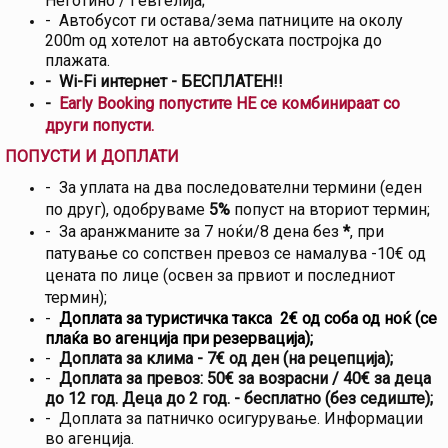
Неготино / Гевгелија;
- Автобусот ги остава/зема патниците на околу
200m од хотелот на автобуската постројка до
плажата.
- Wi-Fi интернет - БЕСПЛАТЕН!!
-
Еarly Booking попустите НЕ се комбинираат со
други попусти.
ПОПУСТИ И ДОПЛАТИ
- За уплата на два последователни термини (еден
по друг), одобруваме
5%
попуст на вториот термин;
- За аранжманите за 7 ноќи/8 дена без
*
, при
патување со сопствен превоз се намалува -10€ од
цената по лице (освен за првиот и последниот
термин);
-
Доплата за туристичка такса 2€ од соба од ноќ (се
плаќа во агенција при резервација);
-
Доплата за клима - 7€ од ден (на рецепција);
-
Доплата за превоз: 50€ за возрасни / 40€ за деца
до 12 год. Деца до 2 год. - бесплатно (без седиште);
- Доплата за патничко осигурување. Информации
во агенција.