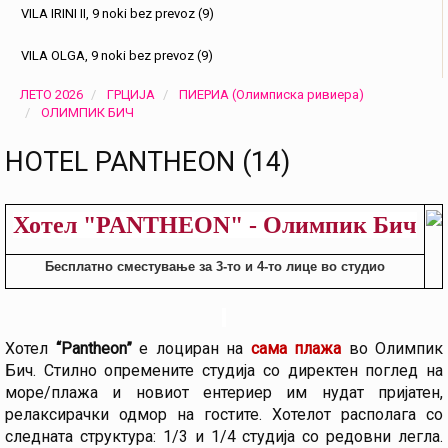
VILA IRINI II, 9 noki bez prevoz (9)
VILA OLGA, 9 noki bez prevoz (9)
ЛЕТО 2026
ГРЦИЈА
ПИЕРИА (Олимписка ривиера)
ОЛИМПИК БИЧ
HOTEL PANTHEON (14)
Хотел "PANTHEON" - Олимпик Бич
Бесплатно сместување за 3-то и 4-то
лице во студио
Хотел
“
Pantheon”
е лоциран на
сама
плажа
во Олимпик
Бич. Стилно опремените студија со директен поглед на
море/плажа и новиот ентериер им нудат пријатен,
релаксирачки одмор на гостите. Хотелот располага со
следната структура: 1/3 и 1/4 студија со редовни легла.