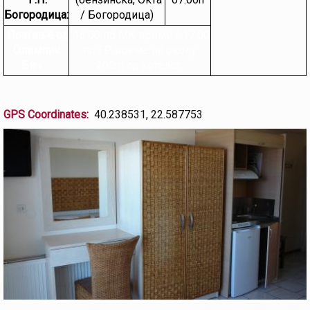
Богородица:
/ Богородица)
Поаѓање од
16:00 по МК време / 17:00
Олимпик
по ГР време на околу
Бич:
200m од хотелот.
GPS Coordinates:
40.238531, 22.587753