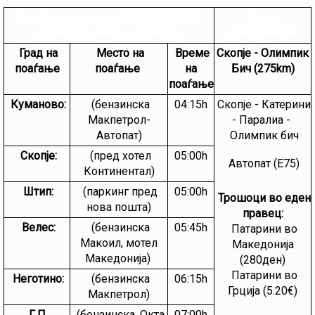
Автобуски превоз ОЛИМПИК БИЧ,
Патни
според термини од табелата
Информации
Град на
Mесто на
Време
Скопје - Олимпик
поаѓање
поаѓање
на
Бич (275km)
поаѓање
Куманово:
(бензинска
04:15h
Скопје - Катерини
Макпетрол-
- Паралиа -
Автопат)
Олимпик бич
Скопје:
(пред хотел
05:00h
Автопат (Е75)
Континентал)
Штип:
(паркинг пред
05:00h
Трошоци во еден
нова пошта)
правец:
Велес:
(бензинска
05:45h
Патaрини во
Макоил, мотел
Македонија
Македонија)
(280ден)
Патарини во
Неготино:
(бензинска
06:15h
Грција (5.20€)
Макпетрол)
Г.П.
(бензинска, Oкта
07:00h