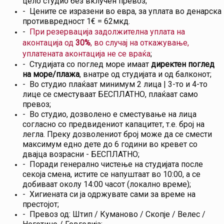
цело студио без вклучен превоз;
- Цените се изразени во евра, за уплата во денарска
противвредност 1€ = 62мкд.
-
При резервација задолжителна уплата на
аконтација од
30%
, во случај на откажување,
уплатената аконтација не се враќа
;
- Студијата со поглед море имаат
директен поглед
на море/плажа
, внатре од студијата и од балконот;
- Во студио плаќаат минимум 2 лица | 3-то и 4-то
лице се сместуваат БЕСПЛАТНО, плаќаат само
превоз;
- Во студио, дозволено е сместување на лица
согласно со предвидениот капацитет, т.е. број на
легла. Преку дозволениот број може да се смести
максимум едно дете до 6 години во кревет со
двајца возрасни - БЕСПЛАТНО;
- Поради генерално чистење на студијата после
секоја смена, истите се напуштаат во 10:00, а се
добиваат околу 14:00 часот (локално време);
- Хигиената си ја одржувате сами за време на
престојот;
- Превоз од: Штип / Куманово / Скопје / Велес /