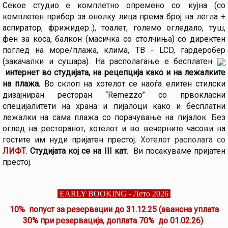
Секое студио е комплетно опремено со: кујна (со
комплетен прибор за онолку лица према број на легла +
аспиратор, фрижидер..), тоалет, големо огледало, туш,
фен за коса, балкон (масичка со столчиња) со директен
поглед на море/плажа, клима, ТВ - LCD, гардеробер
(закачалки и сушара). На располагање е бесплатен
интернет во студијата, на рецепција како и на лежалките
на плажа.
Во склоп на хотелот се наоѓа елитен стилски
дизајниран ресторан “Remezzo” со првокласни
специјалитети на храна и пијалоци како и бесплатни
лежалки на сама плажа со порачување на пијалок. Без
оглед на ресторанот, хотелот и во вечерните часови на
гостите им нуди пријатен престој.
Хотелот располага со
ЛИФТ
.
Студијата кој се на III кат.
Ви посакуваме пријатен
престој.
EARLY BOOKING - Лето 2026
10% попуст за резервации до 31.12.25 (авансна уплата
30% при резервација, доплата 70% до 01.02.26)