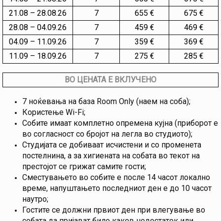
21.08 – 28.08.26
7
655 €
675 €
28.08 – 04.09.26
7
459 €
469 €
04.09 – 11.09.26
7
359 €
369 €
11.09 – 18.09.26
7
275 €
285 €
ВО ЦЕНАТА Е ВКЛУЧЕНО
7 ноќевања на база Room Only (наем на соба);
Користење Wi-Fi;
Собите имаат комплетно опремена кујна (приборот е
во согласност со бројот на легла во студиото);
Студијата се добиваат исчистени и со променета
постелнина, а за хигиената на собата во текот на
престојот се грижат самите гости;
Сместувањето во собите е после 14 часот локално
време, напуштањето последниот ден е до 10 часот
наутро;
Гостите се должни првиот ден при влегување во
собата да пријават било каков недостаток или