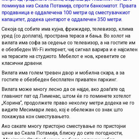
поминува низ Скала Потамија, спроти банкоматот. Првата
продавница е оддалечена 100 метри од сместувачкиот
капацитет, додека центарот е оддалечен 350 метри.
Секоја од собите има кујна, фрижидер, телевизор, клима
уред (со доплата), пространа тераса и бања. Во холот на
вилата има софа за седење со телевизор, а на гостите им
е обезбеден Wi-Fi интернет, чиј сигнал варира и е најсилен
на терасите на студиото. Мебелот е нов, креветите се
класични дрвени.
Вилата има голем тревен двор и мобилна скара, а за
гостите е обезбеден бесплатен приватен паркинг.
Вилата може многу лесно да се најде, ако доаѓате од
главниот пат од Лименас, штом ќе го поминете хотелот
„Корина“, продолжете право неколку метри додека не го
видите Месимври лево, кој е обележан со знак што
покажува кон сместувањето.
Ако сакате многу пристојно сместување по пристојни
цени во Скала Потамија, блиску до сите погодности,