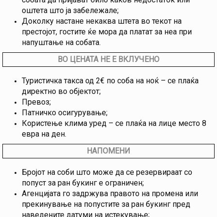
оштета што ја забележале;
Доколку настане некаква штета во текот на
престојот, гостите ќе мора да платат за неа при
напуштање на собата.
ВО ЦЕНАТА НЕ Е ВКЛУЧЕНО
Туристичка такса од 2€ по соба на ноќ – се плаќа
директно во објектот;
Превоз;
Патничко осигурување;
Користење клима уред – се плаќа на лице место 8
евра на ден.
НАПОМЕНИ
Бројот на соби што може да се резервираат со
попуст за ран букинг е ограничен;
Агенцијата го задржува правото на промена или
прекинување на попустите за ран букинг пред
наведените датуми на истекување;