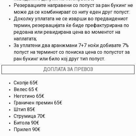
Резервациите направени со попуст за ран букинг не
може да се комбинираат со ниту еден друг попуст:
Доколку уплатата не се изврши во предвидениот
термин, резервацијата ќе биде префактурирана по
редовна или ревидирана цена во моментот на
наплатата;
За уплатени два аранжмани 7+7 ноќи добивате 7%
попуст на терминот со пониска цена со попустот за
ран букинг или било кој друг тип попуст.
ДОПЛАТА ЗА ПРЕВОЗ
Скопје 65€
Велес 65 €
Неготино 65€
Граничен премин 65€
Штип 85€
Струмица 70€
Битола 90€
Прилеп 90€