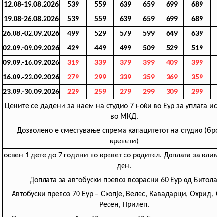
12.08-19.08.2026
539
559
639
659
699
689
19.08-26.08.2026
539
559
639
659
699
689
26.08.-02.09.2026
499
529
579
599
649
639
02.09.-09.09.2026
429
449
499
509
529
519
09.09.-16.09.2026
319
339
379
399
409
399
16.09.-23.09.2026
279
299
339
359
369
359
23.09.-30.09.2026
229
259
279
299
309
299
Цените се дадени за наем на студио 7 ноќи во Еур за уплата и
во МКД.
Дозволено е сместување спрема капацитетот на студио (бро
кревети)
освен 1 дете до 7 години во кревет со родител. Доплата за клим
ден.
Доплата за автобуски превоз возрасни 60 Еур од Битола
Aвтобуски превоз 70 Еур – Скопје, Велес, Кавадарци, Охрид, 
Ресен, Прилеп.