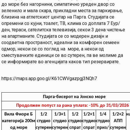
до море без нагорнини, симпатично уреден двор со
зеленило и мала скара, прикладни места за паркирање,
близина на атлетскиот центар на Парга. Студијата се
опремени со кујни, тоалет, ТВ, клима со доплата 7 Еур/
ден, тераси, сателитска телевизија, секои 3 дена чистење
на апартманите. Студијата се со модерен дизајн и
соодветна пространост, идеални за комфорен семеен
одмор, некои се со поглед на море, а некои од
сместувачките единици се во сутерен, па ве молиме да
се информирате во агенцијата каков тип резервирате.
https://maps.app.goo.gl/K61CWVgazpgj3NQh7
Парга-бисерот на Јонско море
Продолжен п
опуст за рана уплата: -10% до 31/03/20
Вила Фиоре Б
1/2
1/3+1
1/2
1/2+1
1/4
1/2+2
н
категорија 200м
студио
студио
студио
студио
студио
АПП
од море
сутерен
сутерен
спрат
спрат
приз/
сутерен