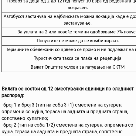
Превоз за деца од 2 до 12 год попуст 10 Евра од редовната ц
возрасен.
Автобусот застанува на најблиската можна локација каде е д
застанување.
За уплата на 2 или повеќе темини одобруваме 7% попуст
Попустите не може да се комбинираат.
Термините обележани со црвено се промо и не подлежат на п
Туристичката такса се плаќа на рецепција
Важат Општите услови за патување на СКТМ
Вилата се состои од 12 сместувачки единици по следниот
распоред:
-број 1 и број 3 (тип на соба 3+1) сместени на сутерен,
опремени со кујна, тераса на задната и предната страна,
сопствено купатило;
-број 2 (тип на соба 1/2) сместена на сутерен, опремена со
кујна, тераса на задната и предната страна, сопствено