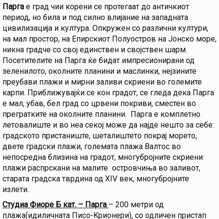
Парга
е град чии корени се протегаат до античкиот
период, но била и под силно влијание на западната
цивилизација и култура. Опкружен со различни култури,
на мал простор, на Епирскиот Полуостров на Јонско море,
никна градче со свој единствен и својствен шарм.
Посетителите на Парга ќе бидат импресионирани од
зеленилото, околните планини и маслинки, нејзините
преубави плажи и мирни заливи скриени во големите
карпи. Приближувајќи се кон градот, се гледа дека Парга
е мал, убав, бел град со црвени покриви, сместен во
прегратките на околните планини. Парга е комплетно
летовалиште и во неа секој може да најде нешто за себе:
градското пристаниште, шеталиштето покрај морето,
двете градски плажи, големата плажа Валтос во
непосредна близина на градот, многубројните скриени
плажи распрскани на малите островчиња во заливот,
старата градска тврдина од XIV век, многубројните
излети.
Студиа Фиоре Б кат. – Парга
– 200 метри од
плажа(идиличната Писо-Kрионери), со одличен пристап