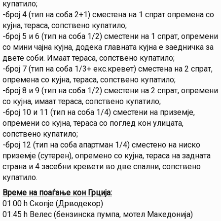
купатило;
-број 4 (тип на соба 2+1) сместена на 1 спрат опремена со
кујна, тераса, сопствено купатило;
-број 5 и 6 (тип на соба 1/2) сместени на 1 спрат, опремени
со мини чајна кујна, додека главната кујна е заедничка за
двете соби. Имаат тераса, сопствено купатило;
-број 7 (тип на соба 1/3+ екс.кревет) сместена на 2 спрат,
опремена со кујна, тераса, сопствено купатило;
-број 8 и 9 (тип на соба 1/2) сместени на 2 спрат, опремени
со кујна, имаат тераса, сопствено купатило;
-број 10 и 11 (тип на соба 1/4) сместени на приземје,
опремени со кујна, тераса со поглед кон улицата,
сопствено купатило;
-број 12 (тип на соба апартман 1/4) сместено на ниско
приземје (сутерен), опремено со кујна, тераса на задната
страна и 4 засебни кревети во две спални, сопствено
купатило.
Време на поаѓање кон Грција:
01:00 h Скопје (Дрводекор)
01:45 h Велес (бензинска пумпа, мотел Македонија)