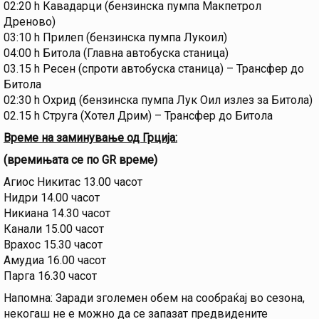
02:20 h Кавадарци (бензинска пумпа Макпетрол
Дреново)
03:10 h Прилеп (бензинска пумпа Лукоил)
04:00 h Битола (Главна автобуска станица)
03.15 h Ресен (спроти автобуска станица) – Трансфер до
Битола
02:30 h Охрид (бензинска пумпа Лук Оил излез за Битола)
02.15 h Струга (Хотел Дрим) – Трансфер до Битола
Време на заминување од Грција:
(времињата се по GR време)
Агиос Никитас 13.00 часот
Нидри 14.00 часот
Никиана 14.30 часот
Канали 15.00 часот
Врахос 15.30 часот
Амудиа 16.00 часот
Парга 16.30 часот
Напомна: Заради зголемен обем на сообраќај во сезона,
некогаш не е можно да се запазат предвидените