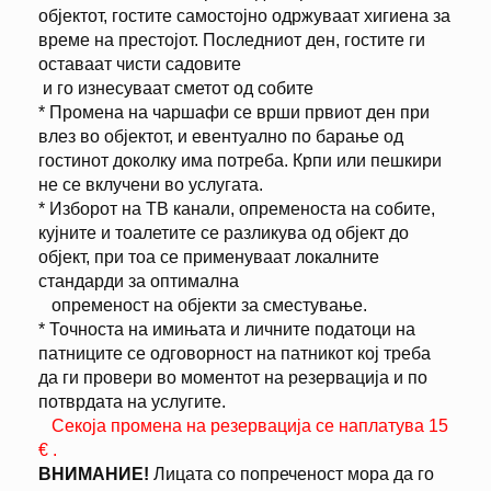
објектот, гостите самостојно одржуваат хигиена за
време на престојот. Последниот ден, гостите ги
оставаат чисти садовите
и го изнесуваат сметот од собите
* Промена на чаршафи се врши првиот ден при
влез во објектот, и евентуално по барање од
гостинот доколку има потреба. Крпи или пешкири
не се вклучени во услугата.
* Изборот на ТВ канали, опременоста на собите,
кујните и тоалетите се разликува од објект до
објект, при тоа се применуваат локалните
стандарди за оптимална
опременост на објекти за сместување.
* Точноста на имињата и личните податоци на
патниците се одговорност на патникот кој треба
да ги провери во моментот на резервација и по
потврдата на услугите.
Секоја промена на резервација се наплатува 15
€ .
ВНИМАНИЕ!
Лицата со попреченост мора да го