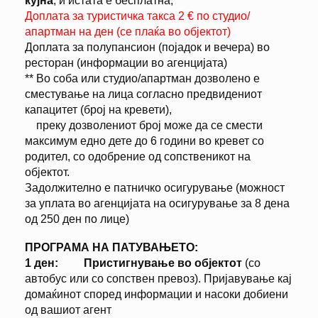
кујна
, и истата е бесплатна,
Доплата за туристичка такса 2 € по студио/
апартман на ден (се плаќа во објектот)
Доплата за полупансион (појадок и вечера) во
ресторан (информации во агенцијата)
** Во соба или студио/апартман дозволено е
сместување на лица согласно предвидениот
капацитет (број на кревети),
преку дозволениот број може да се смести
максимум едно дете до 6 години во кревет со
родител, со одобрение од сопственикот на
објектот.
Задолжително е патничко осигурување (можност
за уплата во агенцијата на осигурување за 8 дена
од 250 ден по лице)
ПРОГРАМА НА ПАТУВАЊЕТО:
1 ден:
Пристигнување во објектот
(со
автобус или со сопствен превоз). Пријавување кај
домаќинот според информации и насоки добиени
од вашиот агент