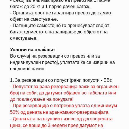
- Секој патник има право на превоз на 1 парче
багаж до 20 кг и 1 парче рачен багаж.
- Организаторот не гарантира превоз до самиот
објект на сместување.
- Патниците самостојно го пренесуваат својот
багаж од местото на запирање до објектот на
сместување.
Услови на плаќање
Во случај на резервации со превоз или за
индивидуален престој, уплатата ќе се изврши на
следниов начин:
1. За резервации со попуст (рани попусти - EB):
- Попустот за рана резервација важи за ограничен
број на соби, до датумот објавен во табелата или
до повлекување на понудата!
- При резервација e потребна уплата од минимум
50% од цената на аранжманот-резервацијата.
- Доплатата на вкупниот износ од договорената
цена, се врши до 3 недели пред датумот на