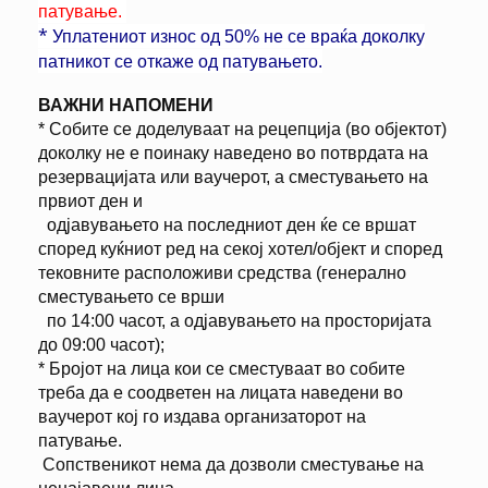
патување.
*
Уплатениот износ од 50% не се враќа доколку
патникот се откаже од патувањето.
ВАЖНИ НАПОМЕНИ
* Собите се доделуваат на рецепција (во објектот)
доколку не е поинаку наведено во потврдата на
резервацијата или ваучерот, а сместувањето на
првиот ден и
одјавувањето на последниот ден ќе се вршат
според куќниот ред на секој хотел/објект и според
тековните расположиви средства (генерално
сместувањето се врши
по 14:00 часот, а одјавувањето на просторијата
до 09:00 часот);
* Бројот на лица кои се сместуваат во собите
треба да е соодветен на лицата наведени во
ваучерот кој го издава организаторот на
патување.
Сопственикот нема да дозволи сместување на