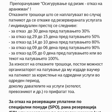
Препорачуваме “Осигурување од ризик - отказ на
аранжман“ !
Отказните трошоци што се наплатуваат во случај
патникот да се откаже од резервираната услугата
/ индивидуален престој се следниве:
- за отказ до 30 дена пред патувањето 30%
- за отказ од 29 до 15 дена пред патувањето 50%
- за отказ од 14 до 10 дена пред патувањето 80%
- за отказ од 09 до 06 дена пред патувањето 90%
- за отказ од 05 до 0 дена пред патувањето или во
текот на патувањето 100%.
За износот на отказните трошоци, постои можност
организаторот на патување да му издаде ваучер
на патникот за користење на одредени услуги во
одреден период,
доколку давателите на услуги (хотелот,
превозникот и др.) го прифатат тоа.
За отказ на резервации уплатени по
специјални понуди (SPO), рана резервација