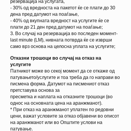
резервација на услугата,
- 30% од вредноста на пакетот ќе се плати до 30
дена пред датумот на поаѓање,
- 40% од вкупната вредност на услугите ќе се
плати до 21 ден пред датумот на поаѓање;
3. Во случај на резервација во последен момент-
last minute (LM), нивната потврда ќе се изврши
само врз основа на целосна уплата на услугите;
Отказни трошоци во случај на отказ на
услугите
Патникот може во секој момент да се откаже од
патувањето/услугите и тоа треба да го направи во
писмена форма. Датумот на писмениот отказ
претставува основа за
пресметка и наплата на отказните трошоци (во
однос на основната цена на аранжманот).
* При отказ на аранжманот уплатен по редовни
цени, важат условите за отказ објавени во описот
на аранжманот или во Општите услови на
патување.