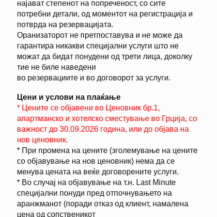
најават степенот на попреченост, со сите
потребни детали, од моментот на регистрација и
потврда на резервацијата.
Оранизаторот не претпоставува и не може да
гарантира никакви специјални услуги што не
можат да бидат понудени од трети лица, доколку
тие не биле наведени
во резервациите и во договорот за услуги.
Цени и услови на плаќање
* Цените се објавени во Ценовник бр.1,
апартманско и хотелско сместување во Грција, со
важност до 30.09.2026 година, или до објава на
нов ценовник.
* При промена на цените (зголемување на цените
со објавување на нов ценовник) нема да се
менува цената на веќе договорените услуги.
* Во случај на објавување на т.н. Last Minute
специјални понуди пред отпочнувањето на
аранжманот (поради отказ од клиент, намалена
цена од сопственикот