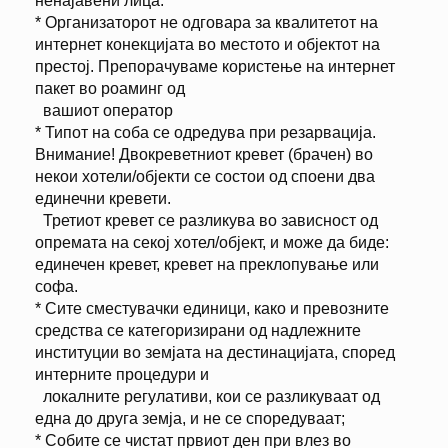
ненајавени лица.
* Организаторот не одговара за квалитетот на
интернет конекцијата во местото и објектот на
престој. Препорачуваме користење на интернет
пакет во роаминг од
вашиот оператор
* Типот на соба се одредува при резарвација.
Внимание! Двокреветниот кревет (брачен) во
некои хотели/објекти се состои од споени два
единечни кревети.
Третиот кревет се разликува во зависност од
опремата на секој хотел/објект, и може да биде:
единечен кревет, кревет на преклопување или
софа.
* Сите сместувачки единици, како и превозните
средства се категоризирани од надлежните
институции во земјата на дестинацијата, според
интерните процедури и
локалните регулативи, кои се разликуваат од
една до друга земја, и не се споредуваат;
* Собите се чистат првиот ден при влез во