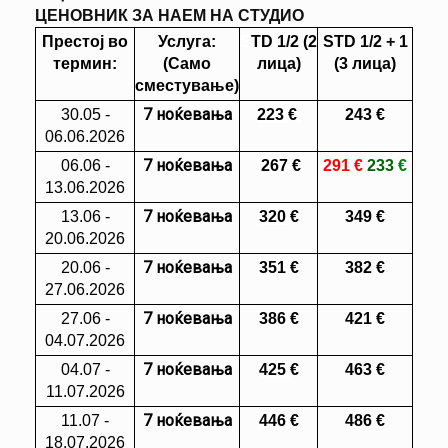
ЦЕНОВНИК ЗА НАЕМ НА СТУДИО
Престој во
Услуга:
S
TD 1/2 (2
STD 1/2 + 1
термин:
(Само
лица)
(3 лица)
сместување)
7 ноќевања
30.05 -
223
€
243 €
06.06.2026
7 ноќевања
06.06 -
267
€
291 €
233
€
13.06.2026
7 ноќевања
13.06 -
320
€
349 €
20.06.2026
7 ноќевања
20.06 -
351
€
382
€
27.06.2026
7 ноќевања
27.06 -
386
€
421 €
04.07.2026
7 ноќевања
04.07 -
425
€
463 €
11.07.2026
7 ноќевања
11.07 -
446
€
486 €
18.07.2026