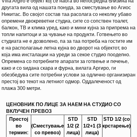
Villa Argiro е објект кој се наоѓа во непосредна близина на
другата вила од нашата понуда, за сместување во Агиос
Никитас. Во својот состав таа расолага со неколку убаво
опремени двокреветни студиа, сите со сопствен тоалет,
балкон, ТВ и клима уред, како и мини кујна за припрема на
топли напитоци и за чување на продукти. Готвењето во
студиата не е дозволено, па за таа потреба на гостите им
е на располагање летна кујна во дворот на објектот, во
која има инсталации на уреди за секое студио пооделно.
Опремена со потребните апарати за готвење и печење,
како и со ѕидана скара и фурна, вилата Аргиро, ги
обезбедува сите потребни услови за одлично организиран
престој во текот на летниот одмор. Оддалеченост од
плажа 300 метри.
ЦЕНОВНИК
ПО ЛИЦЕ
ЗА НАЕМ НА СТУДИО СО
ВКЛУЧЕН ПРЕВОЗ
Престој
Услуга:
STD
STD
STD 1/2 (со
во
(Сместување
1/2 (2
1/2+1 (3
крстарење)
термин:
со превоз)
лица)
лица)