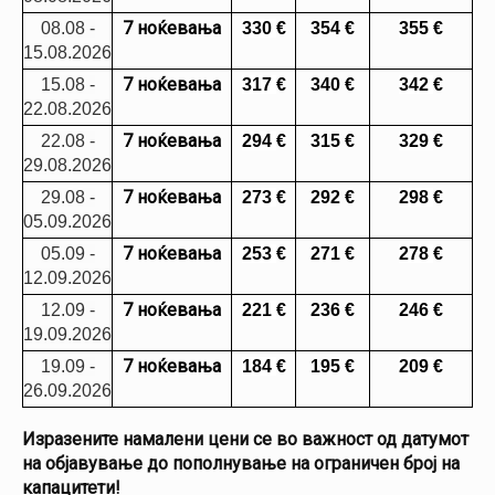
7 ноќевања
08.08 -
330
€
354 €
355
€
15.08.2026
7 ноќевања
15.08 -
317
€
340 €
342
€
22.08.2026
7 ноќевања
22.08 -
294
€
315 €
329
€
29.08.2026
7 ноќевања
29.08 -
273
€
292 €
298
€
05.09.2026
7 ноќевања
05.09 -
253
€
271 €
278
€
12.09.2026
7 ноќевања
12.09 -
221
€
236 €
246
€
19.09.2026
7 ноќевања
19.09 -
184
€
195 €
209
€
26.09.2026
Изразените намалени цени се во важност од датумот
на објавување до пополнување на ограничен број на
капацитети!