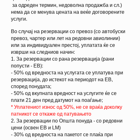
за одреден термин, недоволна продажба и сл.)
нема да се менува цената на веќе договорените
услуги.
Во случај на резервации со превоз (со автобуски
превоз, чартер или лет на редовни авиолинии)
или за индивидуален престој, уплатата ќе се
изврши на следниов начин:
1. За резервации со рана резервација (рани
попусти - EB):
- 50% од вредноста на услугата се уплатува при
резервација, до истекот на периодот на ЕВ,
според понудата;
- 50% од вкупната вредност на услугите ќе се
плати 21 ден пред датумот на поаѓање;
* Уплатениот износ од 50%, не се враќа доколку
патникот се откаже од патувањето
2. За резервации по Општа понуда - со редовни
цени (освен EB и LM)
- 30% од вредноста на пакетот се плаќа при