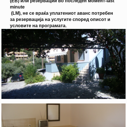
(EB) или резервации во последен момент-last
minute
(LM), не се враќа уплатениот аванс потребен
за резервација на услугите според описот и
условите на програмата.