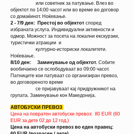
или советник за патување. Влез во
објектот по 14:00 часот или во време во договор
со домаќинот. Ноќевање.
2 - 7/9 ден:
Престој во објектот
според
избраната услуга. Индивидуални активности и
одмор. Можност за посета на локални екскурзии,
туристички атракции и
културно-историски локалитети.
Ноќевање.
8/10 ден:
Заминување од објектот.
Собите
вообичаено се ослободуваат во 09:00 часот.
Патниците кои патуваат со организиран превоз,
во договореното време
се пријавуваат кај придружникот на
групата. Заминување кон Македонија.
АВТОБУСКИ ПРЕВОЗ
Цена на повратен автобуски превоз: 80 EUR (60
EUR за дете 02 до 12 год.)
Цена на автобуски превоз во еден правец:
60
EUR (возрасен / дете)