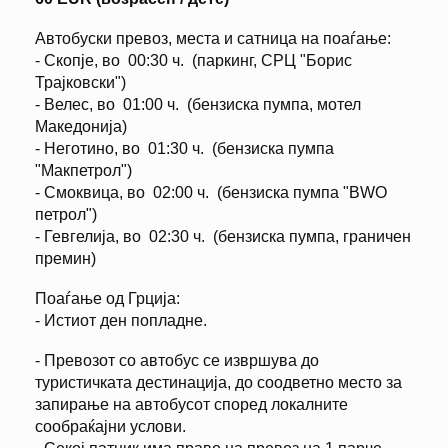
Автобуски превоз, места и сатница на поаѓање:
- Скопје, во 00:30 ч. (паркинг, СРЦ "Борис
Трајковски")
- Велес, во 01:00 ч. (бензиска пумпа, мотел
Македонија)
- Неготино, во 01:30 ч. (бензиска пумпа
"Макпетрол")
- Смоквица, во 02:00 ч. (бензиска пумпа "BWO
петрол")
- Гевгелија, во 02:30 ч. (бензиска пумпа, граничен
премин)
Поаѓање од Грција:
- Истиот ден попладне.
- Превозот со автобус се извршува до
туристичката дестинација, до соодветно место за
запирање на автобусот според локалните
сообраќајни услови.