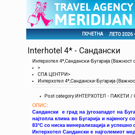
ПОЧЕТНА
ЛЕТО 2026
Interhotel 4* - Сандански
Интерхотел 4*,Сандански-Бугарија (Важност о
>
СПА ЦЕНТРИ>
Интерхотел 4*,Сандански-Бугарија (Важност
Post category:ИНТЕРХОТЕЛ - ПАКЕТИ 
ОПИС:
Сандански е град на југозападот на Буг
најтопла клима во Бугарија и најмногу с
83°С со ниска минерализација и успешно с
Интерхотел Сандански е најголемиот мед