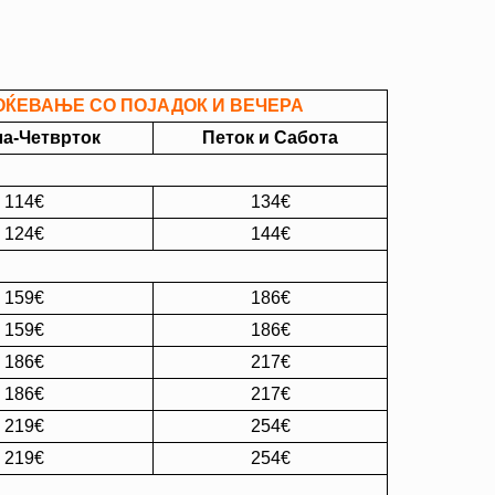
ОЌЕВАЊЕ СО ПОЈАДОК И ВЕЧЕРА
а-Четврток
Петок и Сабота
114€
134€
124€
144€
159€
186€
159€
186€
186€
217€
186€
217€
219€
254€
219€
254€