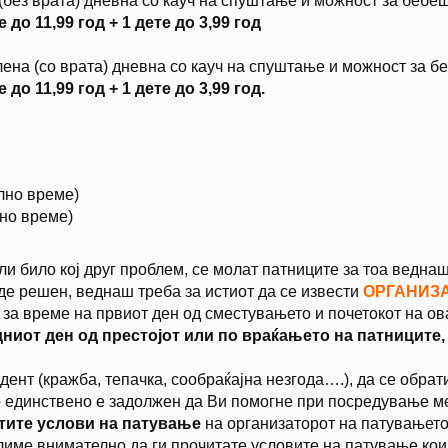
без врата) дневна со кауч на спуштање и можност за бебешк
до 11,99 год + 1 дете до 3,99 год
ена (со врата) дневна со кауч на спуштање и можност за бе
до 11,99 год + 1 дете до 3,99 год.
лно време)
лно време)
и било кој друг проблем, се молат патниците за тоа веднаш
де решен, веднаш треба за истиот да се извести
ОРГАНИЗ
 за време на првиот ден од сместувањето и почетокот на о
едниот ден од престојот или по враќањето на патниците
дент (кражба, тепачка, сообраќајна незгода….), да се обра
о единствено е задолжен да Ви помогне при посредување ме
ите услови на патување
на организаторот на патувањето
лиме внимателно да ги прочитате условите на патување кои 