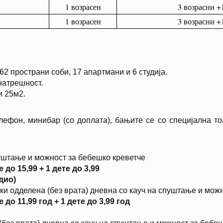
1 возрасен
3 возрасни +1
1 возрасен
3 возрасни +1
2 пространи соби, 17 апартмани и 6 студија.
натрешност.
и 25м2.
елефон, минибар (со доплата), бањите се со специјална то
уштање и можност за бебешко креветче
до 15,99 + 1 дете до 3,99
дио)
ки одделена (без врата) дневна со кауч на спуштање и можн
до 11,99 год + 1 дете до 3,99 год