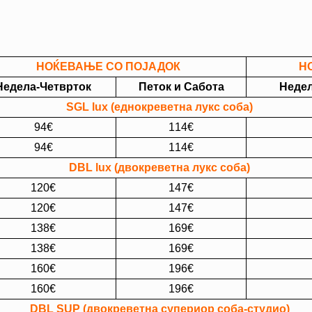
НОЌЕВАЊЕ СО ПОЈАДОК
Н
Недела-Четврток
Петок и Сабота
Недел
SGL lux (еднокреветна лукс соба)
94€
114€
94€
114€
DBL lux (двокреветна лукс соба)
120€
147€
120€
147€
138€
169€
138€
169€
160€
196€
160€
196€
DBL SUP (двокреветна супериор соба-студио)