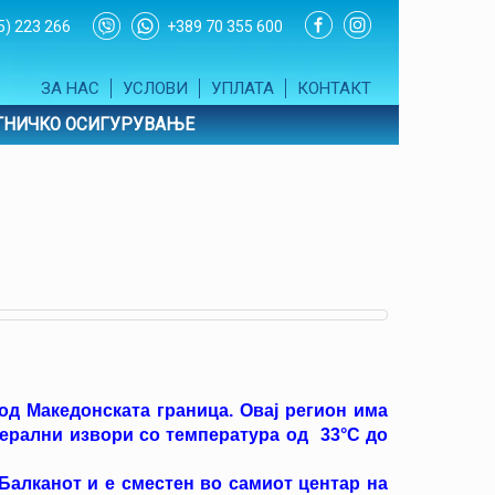
5) 223 266
+389 70 355 600
ЗА НАС
УСЛОВИ
УПЛАТА
КОНТАКТ
ТНИЧКО ОСИГУРУВАЊЕ
 од Македонската граница. Овај регион има
инерални извори со температура од 33°С до
Балканот и е сместен во самиот центар на