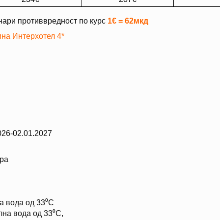
енари противвредност по курс
1€ = 62мкд
ина Интерхотел 4*
026-02.01.2027
ера
а вода од 33⁰С
на вода од 33⁰С,