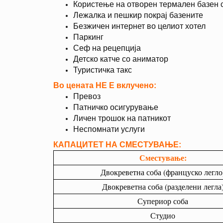
Користење на отворен термален базен 
Лежалка и пешкир покрај базените
Безжичен интернет во целиот хотел
Паркинг
Сеф на рецепција
Детско катче со аниматор
Туристичка такс
Во цената НЕ Е вклучено:
Превоз
Патничко осигурување
Личен трошок на патникот
Неспомнати услуги
КАПАЦИТЕТ НА СМЕСТУВАЊЕ:
Сместување:
Двокреветна соба (француско легло
Двокреветна соба (разделени легла
Супериор соба
Студио