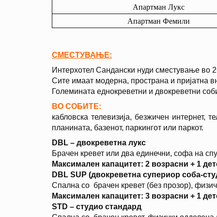
Апартман Лукс
Апартман Фемили
СМЕСТУВАЊЕ:
Интерхотел Сандански нуди сместување во 26
Сите имаат модерна, пространа и пријатна в
Големината еднокреветни и двокреветни соб
ВО СОБИТE:
кабловска телевизија, безжичен интернет, т
планината, базенот, паркингот или паркот.
DBL – двокреветна лукс
Брачен кревет или два единечни, софа на сп
Максимален капацитет: 2 возрасни + 1 дете 
DBL SUP (двокреветна супериор соба-сту
Спална со брачен кревет (без прозор), физич
Максимален капацитет: 3 возрасни + 1 дете 
STD – студио стандард