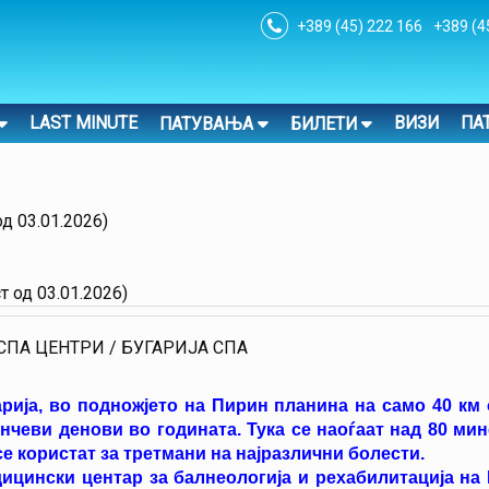
+389 (45) 222 166
+389 (4
LAST MINUTE
ВИЗИ
ПА
ПАТУВАЊА
БИЛЕТИ
д 03.01.2026)
 од 03.01.2026)
/ СПА ЦЕНТРИ / БУГАРИЈА СПА
арија, во подножјето на Пирин планина на само 40 км
ончеви денови во годината. Тука се наоѓаат над 80 м
е користат за третмани на најразлични болести.
ицински центар за балнеологија и рехабилитација на 