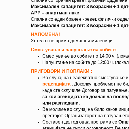
Спална со брачен кревет, физички одделена (
Максимален капацитет: 3 возрасни + 1 дете 
APP – апартман лукс
Спална со еден брачен кревет, физички оддел
Максимален капацитет: 3 возрасни + 1 дете 
НАПОМЕНА!
Хотелот не прима домашни миленици
Сместување и напуштање на собите:
Сместување во собите по 14:00 ч. (лока
Напуштање на собите до 12:00 ч. (лока
ПРИГОВОРИ И ПОПЛАКИ :
Во случај на неадекватно сместување ил
рецепцијата
. Доколку проблемот не би
каде сте склучиле Договор за патување,
за кои агенцијата ќе дознае на посл
или разгледани.
Ве молиме во случај на било каков инци
престојот. Организаторот на патувањет
Составен дел од оваа програма се
Општ
агенцијата не сноси одговорност. Ве мо