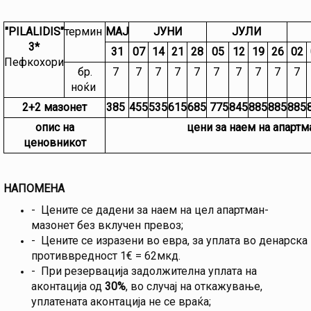
"PILALIDIS"
термин
МАЈ
ЈУНИ
ЈУЛИ
3*
31
07
14
21
28
05
12
19
26
02
Пефкохори
бр.
7
7
7
7
7
7
7
7
7
7
ноќи
2+2 мазонет
385
455
535
615
685
775
845
885
885
885
опис на
цени за наем на апартм
ценовникот
НАПОМЕНА
- Цените се дадени за наем на цел апартман-
мазонет без вклучен превоз;
- Цените се изразени во евра, за уплата во денарска
противвредност 1€ = 62мкд.
- При резервација задолжителна уплата на
аконтација од
30%
, во случај на откажување,
уплатената аконтација не се враќа;