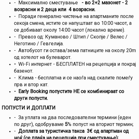
- Максимално сместување
- во 2+2 мазонет - 2
возрасни и 2 деца или 4 возрасни.
- Поради генерално чистење на апартманите после
секоја смена, истите се напуштаат во 10:00 часот, а
се добиваат околу 14:00 часот (локално време).
- Превоз од: Куманово / Штип / Скопје / Велес /
Неготино / Гевгелија.
- Автобусот ги остава/зема патниците на околу 20m
од хотелот на булеварот.
-
Wi-Fi интернет - БЕСПЛАТЕН на рецепција и покрај
базенот.
- Клима - бесплатна и се наоѓа над скалите помеѓу
прв и втор кат.
- Еarly Booking попустите НЕ се комбинираат со
други попусти.
ПОПУСТИ И ДОПЛАТИ
- За уплата на два последователни термини (еден
по друг), одобруваме
5
% попуст на вториот термин;
-
Доплата за туристичка такса 3€ од апартман од
ноќ (се плаќа на рецепција при сместување);