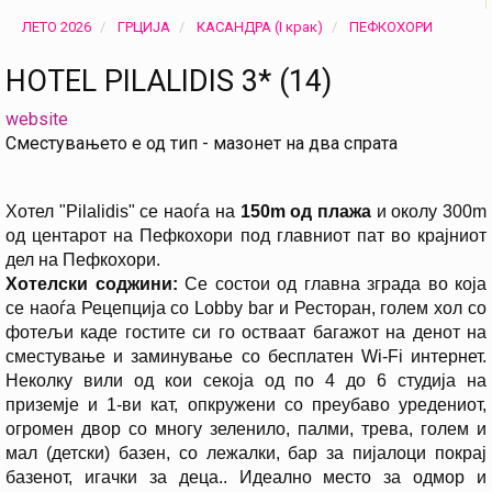
ЛЕТО 2026
ГРЦИЈА
КАСАНДРА (I крак)
ПЕФКОХОРИ
HOTEL PILALIDIS 3* (14)
website
Сместувањето е од тип - мазонет на два спрата
Хотел "Pilalidis" се наоѓа на
150m од плажа
и околу 300m
од центарот на Пефкохори под главниот пат во крајниот
дел на Пефкохори.
Хотелски соджини:
Се состои од главна зграда во која
се наоѓа Рецепција со Lobby bar и Ресторан, голем хол со
фотељи каде гостите си го остваат багажот на денот на
сместување и заминување со бесплатен Wi-Fi интернет.
Неколку вили од кои секоја oд по 4 до 6 студија на
приземје и 1-ви кат, опкружени со преубаво уредениот,
огромен двор со многу зеленило, палми, трева, голем и
мал (детски) базен, со лежалки, бар за пијалоци покрај
базенот, игачки за деца.. Идеално место за одмор и