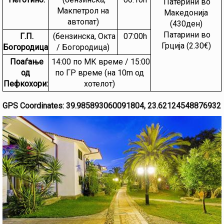
Патерини во
Макпетрол на
Македонија
автопат)
(430ден)
Патарини во
Г.П.
(бензинска, Oкта
07:00h
Грција (2.30€)
Богородица
/ Богородица)
Поаѓање
14:00 по МК време / 15:00
од
по ГР време (на 10m од
Пефкохори:
хотелот)
GPS Coordinates: 39.985893060091804, 23.62124548876932