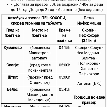
- Доплата за превоз: 50€ за возрасни / 40€ за деца
до 12 год. Деца до 2 год. - бесплатно (без седиште);
Автобуски превоз ПЕФКОХОРИ,
Патни
според термини од табелата
Информации
Град на
Mесто на
Време
Скопје -
поаѓање
поаѓање
на
Пефкохори
поаѓање
(345km)
Куманово
(бензинска
04:15h
Скопје - Солун -
Макпетрол -
Неа Модања -
автопат)
Калитеа -
Полихроно -
Скопје:
(пред хотел
05:00h
Ханиоти -
Континентал)
Пефкохори
Штип:
(паркинг пред
05:00h
Стадионот)
Автопат (Е75)
Велес:
(бензинска
05:45h
Макоил, мотел
Трошоци во еден
Македонија)
правец:
Неготино:
(бензинска,
06:10h