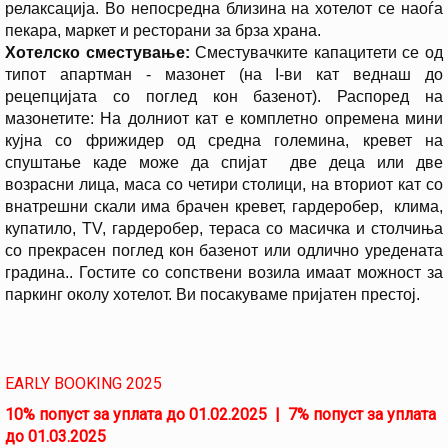
релаксација. Во непосредна близина на хотелот се наоѓа
пекара, маркет и ресторани за брза храна.
Хотелско сместување:
Сместувачките капацитети
се од
типот апартман - мазонет (на I-ви кат веднаш до
рецепцијата со поглед кон базенот). Распоред на
мазонетите: На долниот кат е комплетно опремена мини
кујна со фрижидер од средна големина
, кревет на
спуштање каде може да спијат две деца или две
возрасни лица, маса со четири столици, на вториот кат со
внатрешни скали има брачен кревет, гардеробер, клима,
купатило, TV, гардеробер, тераса со масичка и столчиња
со прекрасен поглед кон базенот или одлично уредената
градина.. Гостите со сопствени возила имаат можност за
паркинг околу хотелот.
Ви посакуваме пријатен престој.
EARLY BOOKING 2025
10% попуст за уплата до 01.02.2025 |
7% попуст за уплата
до 01.03.2025